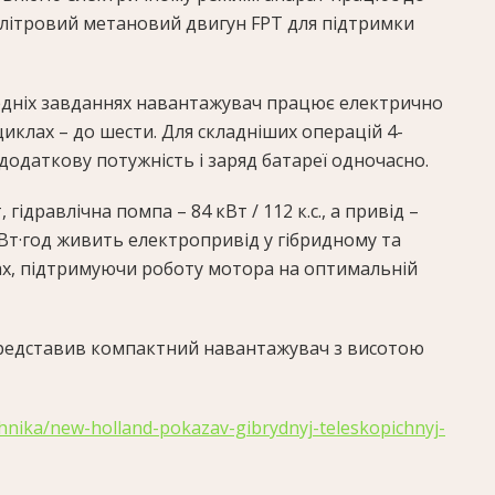
-літровий метановий двигун FPT для підтримки
едніх завданнях навантажувач працює електрично
циклах – до шести. Для складніших операцій 4-
одаткову потужність і заряд батареї одночасно.
, гідравлічна помпа – 84 кВт / 112 к.с., а привід –
0 кВт·год живить електропривід у гібридному та
х, підтримуючи роботу мотора на оптимальній
редставив компактний навантажувач з висотою
ehnika/new-holland-pokazav-gibrydnyj-teleskopichnyj-