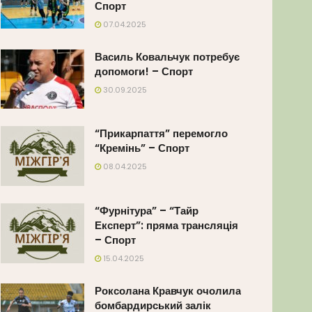
Спорт
07.04.2025
Василь Ковальчук потребує
допомоги! – Спорт
30.09.2025
“Прикарпаття” перемогло
“Кремінь” – Спорт
08.04.2025
“Фурнітура” – “Тайр
Експерт”: пряма трансляція
– Спорт
15.04.2025
Роксолана Кравчук очолила
бомбардирський залік