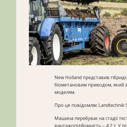
New Holland представив гібрид
біометановим приводом, який з
моделям.
Про це повідомляє Landtechnik S
Машина перебуває на стадії тест
вантажопідйомність – 4,2 т. У