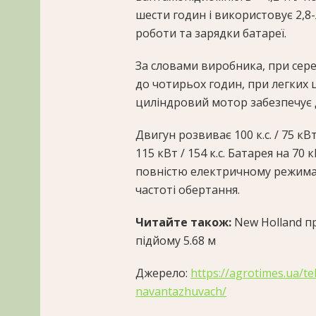
шести годин і використовує 2,8
роботи та зарядки батареї.
За словами виробника, при сер
до чотирьох годин, при легких 
циліндровий мотор забезпечує д
Двигун розвиває 100 к.с. / 75 кВт
115 кВт / 154 к.с. Батарея на 7
повністю електричному режима
частоті обертання.
Читайте також:
New Holland п
підйому 5.68 м
Джерело:
https://agrotimes.ua/t
navantazhuvach/