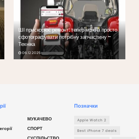
ШІ прискорює ремонт: тепер можна просто
сфотографувати потрібну запчастину –
Техніка
06.12.2025
рії
Позначки
МУКАЧЕВО
Apple Watch 2
егорії
СПОРТ
Best iPhone 7 deals
СУСПІЛЬСТВО