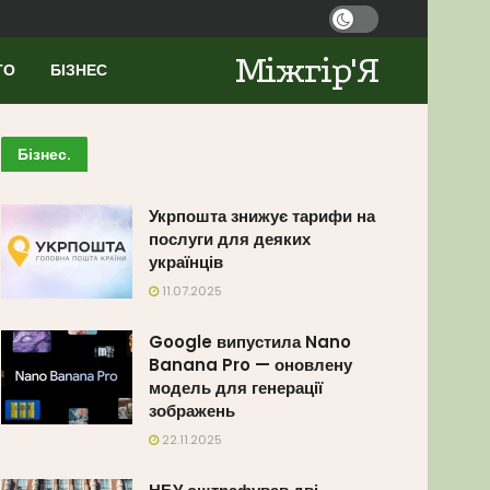
Міжгір'Я
ТО
БІЗНЕС
Бізнес
.
Укрпошта знижує тарифи на
послуги для деяких
українців
11.07.2025
Google випустила Nano
Banana Pro — оновлену
модель для генерації
зображень
22.11.2025