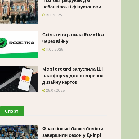
НБУ оштрафував дві
небанківські фінустанови
19.11.2025
Скільки втратила Rozetka
через війну
11.08.2025
Mastercard запустила ШІ-
платформу для створення
дизайну карток
25.07.2025
Спорт
.
Франківські баскетболісти
завершили сезон у Дніпрі –