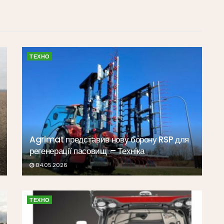
ТЕХНО
Agrimat представив нову борону RSP для
регенерації пасовищ – Техніка
04.05.2026
ТЕХНО