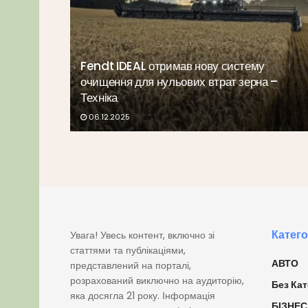
Fendt IDEAL отримав нову систему
очищення для нульових втрат зерна –
Техніка
06.12.2025
Катего
Увага! Увесь контент, включно зі
статтями та публікаціями,
АВТО
представлений на порталі,
розрахований виключно на аудиторію,
Без Кат
яка досягла 21 року. Інформація
БІЗНЕС