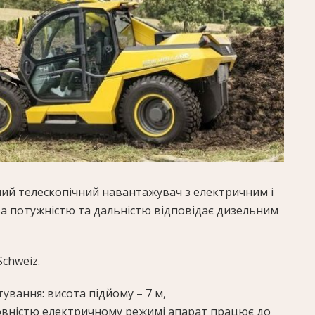
ний телескопічний навантажувач з електричним і
а потужністю та дальністю відповідає дизельним
chweiz.
ування: висота підйому – 7 м,
 повністю електричному режимі апарат працює до