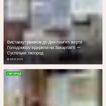
Виставку-реквієм до Дня пам’яті жертв
Голодомору відкрили на Закарпатті —
Суспільне Ужгород
06.12.2025
УЖГОРОД