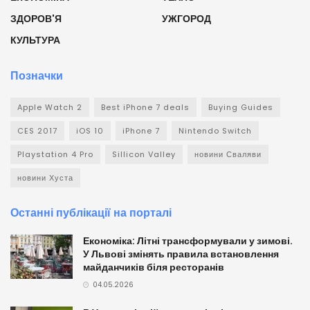
ЗДОРОВ'Я
УЖГОРОД
КУЛЬТУРА
Позначки
Apple Watch 2
Best iPhone 7 deals
Buying Guides
CES 2017
iOS 10
iPhone 7
Nintendo Switch
Playstation 4 Pro
Sillicon Valley
новини Сваляви
новини Хуста
Останні публікації на порталі
Економіка: Літні трансформували у зимові.
У Львові змінять правила встановлення
майданчиків біля ресторанів
04.05.2026