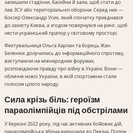
залишили стадіони, басейни й зали, щоб стати до
лав ЗСУ або територіальної оборони. Серед них —
боксер Олександр Усик, який спочатку приєднався
до захисту Києва, а згодом повернувся на ринг, щоб
нести український прапор у світовому просторі.
Фехтувальниця Ольга Харлан та борець Жан
Беленюк долучились до інформаційного спротиву,
виступаючи на міжнародних форумах,
розповідаючи правду про війну в Україні. Вони —
обличчя нової України, в якій спортсмени стали
голосом цілого народу.
Сила крізь біль: героїзм
параолімпійців під обстрілами
У березні 2022 року, під час активних бойових дій,
параолімпійська збірна вирушила до Пекіна. Попри