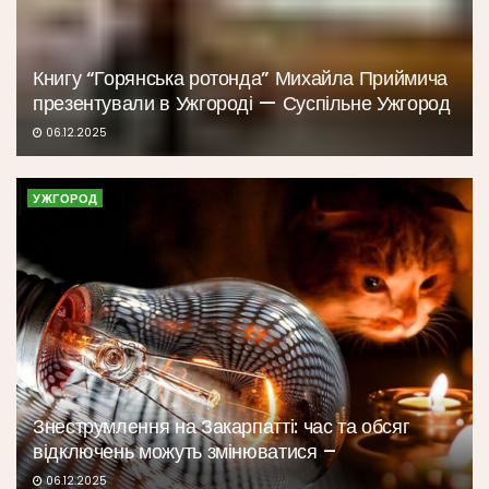
Книгу “Горянська ротонда” Михайла Приймича
презентували в Ужгороді — Суспільне Ужгород
06.12.2025
УЖГОРОД
Знеструмлення на Закарпатті: час та обсяг
відключень можуть змінюватися –
06.12.2025