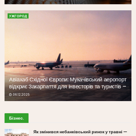
УЖГОРОД
Авіахаб Східної Європи: Мукачівський аеропорт
відкриє Закарпаття для інвесторів та туристів –
06.12.2025
Бізнес
.
Як змінився небанківський ринок у травні —