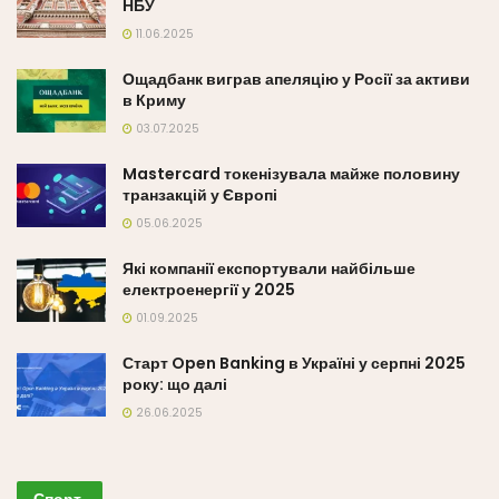
НБУ
11.06.2025
Ощадбанк виграв апеляцію у Росії за активи
в Криму
03.07.2025
Mastercard токенізувала майже половину
транзакцій у Європі
05.06.2025
Які компанії експортували найбільше
електроенергії у 2025
01.09.2025
Старт Open Banking в Україні у серпні 2025
року: що далі
26.06.2025
Спорт
.