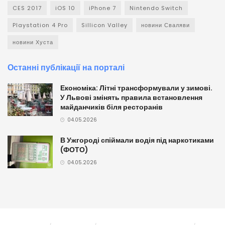
CES 2017
iOS 10
iPhone 7
Nintendo Switch
Playstation 4 Pro
Sillicon Valley
новини Сваляви
новини Хуста
Останні публікації на порталі
Економіка: Літні трансформували у зимові.
У Львові змінять правила встановлення
майданчиків біля ресторанів
04.05.2026
В Ужгороді спіймали водія під наркотиками
(ФОТО)
04.05.2026