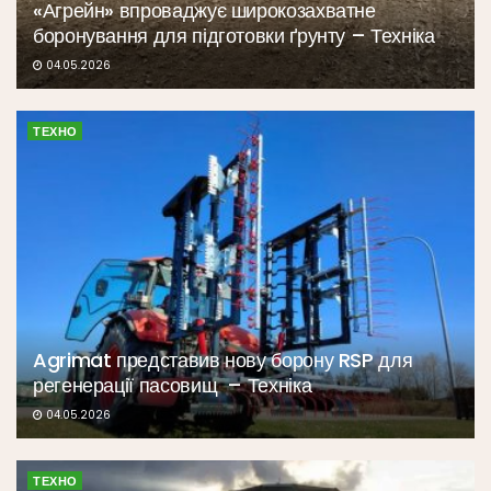
«Агрейн» впроваджує широкозахватне
боронування для підготовки ґрунту – Техніка
04.05.2026
ТЕХНО
Agrimat представив нову борону RSP для
регенерації пасовищ – Техніка
04.05.2026
ТЕХНО