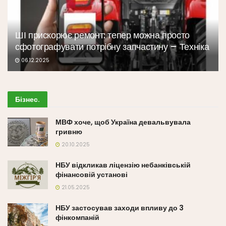
ШІ прискорює ремонт: тепер можна просто
сфотографувати потрібну запчастину – Техніка
06.12.2025
Бізнес
.
МВФ хоче, щоб Україна девальвувала
гривню
20.10.2025
НБУ відкликав ліцензію небанківській
фінансовій установі
21.05.2025
НБУ застосував заходи впливу до 3
фінкомпаній