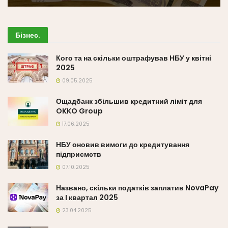
Бізнес
.
Кого та на скільки оштрафував НБУ у квітні
2025
09.05.2025
Ощадбанк збільшив кредитний ліміт для
OKKO Group
17.06.2025
НБУ оновив вимоги до кредитування
підприємств
07.10.2025
Названо, скільки податків заплатив NovaPay
за I квартал 2025
23.04.2025