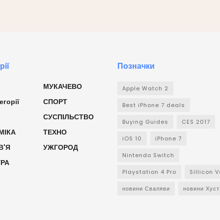
рії
Позначки
МУКАЧЕВО
Apple Watch 2
егорії
СПОРТ
Best iPhone 7 deals
СУСПІЛЬСТВО
Buying Guides
CES 2017
МІКА
ТЕХНО
iOS 10
iPhone 7
В'Я
УЖГОРОД
Nintendo Switch
УРА
Playstation 4 Pro
Sillicon V
новини Сваляви
новини Хуст