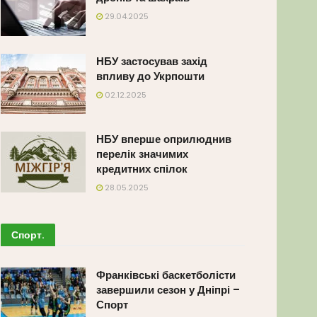
29.04.2025
НБУ застосував захід
впливу до Укрпошти
02.12.2025
НБУ вперше оприлюднив
перелік значимих
кредитних спілок
28.05.2025
Спорт
.
Франківські баскетболісти
завершили сезон у Дніпрі –
Спорт