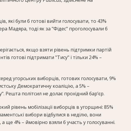
літичного центру Publicus, здійснене на
в, які були б готові вийти голосувати, то 43%
ра Мадяра, тоді як за "Фідес" проголосували б
ерігається, якщо взяти рівень підтримки партій
нтів готові підтримати "Тису" і тільки 24% –
серед угорських виборців, готових голосувати, 9%
стську Демократичну коаліцію, а 5% –
. Решта політсил не долає прохідний барʼєр.
ий рівень мобілізації виборців в угорщині: 85%
аментські вибори відбулися в неділю, вони
 а ще 4% – ймовірно взяли б участь у голосуванні.