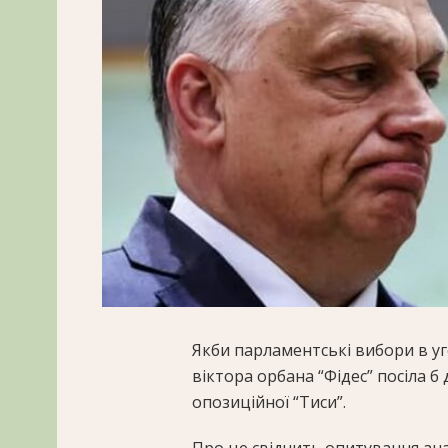
Якби парламентські вибори в уг
віктора орбана “Фідес” посіла б
опозиційної “Тиси”.