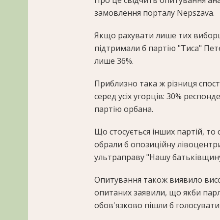
Про це свідчить опитування ана
замовлення порталу Nepszava.
Якщо рахувати лише тих виборці
підтримали б партію "Тиса" Пете
лише 36%.
Приблизно така ж різниця спост
серед усіх угорців: 30% респонде
партію орбана.
Що стосується інших партій, то 
обрали б опозиційну лівоцентри
ультраправу "Нашу батьківщину"
Опитування також виявило висок
опитаних заявили, що якби парл
обов'язково пішли б голосувати,