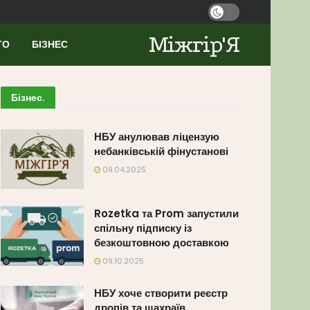
Міжгір'Я
ТО
БІЗНЕС
Бізнес
.
НБУ анулював ліцензую
небанківській фінустанові
09.04.2025
Rozetka та Prom запустили
спільну підписку із
безкоштовною доставкою
09.10.2025
НБУ хоче створити реєстр
дропів та шахраїв