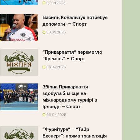
07.04.2025
Василь Ковальчук потребує
допомоги! – Спорт
30.09.2025
“Прикарпаття” перемогло
“Кремінь” – Спорт
08.04.2025
Збірна Прикарпаття
здобула 2 місце на
міжнародному турнірі в
Ірландії – Спорт
06.04.2025
“Фурнітура” – “Тайр
Експерт”: пряма трансляція