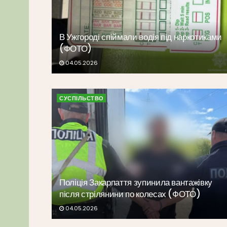
В Ужгороді спіймали водія під наркотиками
(ФОТО)
04.05.2026
СУСПІЛЬСТВО
Поліція Закарпаття зупинила вантажівку
після стрілянини по колесах (ФОТО)
04.05.2026