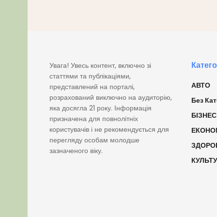
Катего
Увага! Увесь контент, включно зі
статтями та публікаціями,
АВТО
представлений на порталі,
розрахований виключно на аудиторію,
Без Кат
яка досягла 21 року. Інформація
БІЗНЕС
призначена для повнолітніх
користувачів і не рекомендується для
ЕКОНО
перегляду особам молодше
ЗДОРО
зазначеного віку.
КУЛЬТ