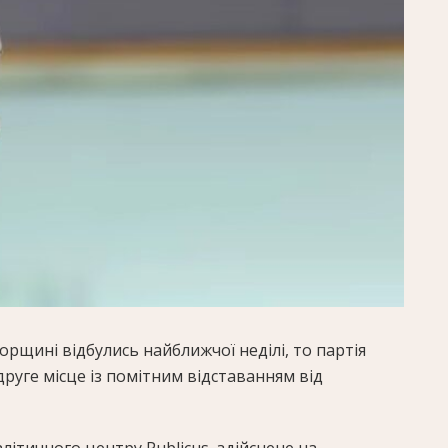
орщині відбулись найближчої неділі, то партія
 друге місце із помітним відставанням від