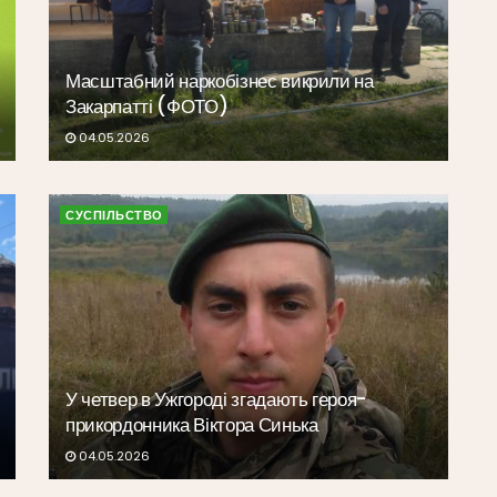
Масштабний наркобізнес викрили на
Закарпатті (ФОТО)
04.05.2026
СУСПІЛЬСТВО
У четвер в Ужгороді згадають героя-
прикордонника Віктора Синька
04.05.2026