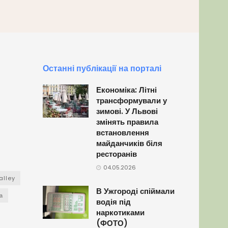
Останні публікації на порталі
Економіка: Літні
трансформували у
зимові. У Львові
змінять правила
встановлення
майданчиків біля
ресторанів
04.05.2026
alley
В Ужгороді спіймали
а
водія під
наркотиками
(ФОТО)