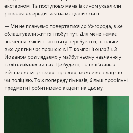
екстерном. Та поступово мама із сином ухвалили
рішення зосередитися на місцевій освіті.
— Ми не плануємо повертатися до Ужгорода, вже
облаштували життя і побут тут. Для мене немає
значення в якій точці світу перебувати, оскільки
вже довгий час працюю в ІТ-компанії онлайн. З
Йованом розглядаємо у майбутньому навчання у
політехнічних вишах. Це буде щось пов’язане з
військово-морською справою, можливо авіацією
чи поліцією. Тож попереду гімназія, більш профільні
предмети і робитимемо акцент на цьому.