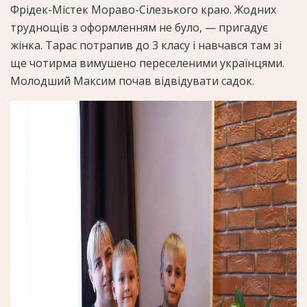
Фрідек-Містек Мораво-Сілезького краю. Жодних
труднощів з оформленням не було, — пригадує
жінка. Тарас потрапив до 3 класу і навчався там зі
ще чотирма вимушено переселеними українцями.
Молодший Максим почав відвідувати садок.