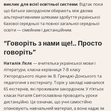
виклик для всієї освітньої системи
. Відтак поки
що батьки закордоном обирають між двома
альтернативними шляхами здобуття української
базової середньої та повної загальної середньої
освіти — сімейним і дистанційним.
“Говоріть з нами ще!.. Просто
говоріть”
Наталія Лєлє
— вчителька української мови і
літератури, класна керівниця 7-В класу
Ужгородського ліцею ім. В. Ґренджі-Донського та
педагогиня з екстернату. Торік у закладі навчалося
65 екстернів, які проживали закордоном. У п’ятьох
класах Наталія Святославівна проводить уроки
дистанційно. Це означає, що учні самостійно
опановують навчальний матеріал, а вона надає їм