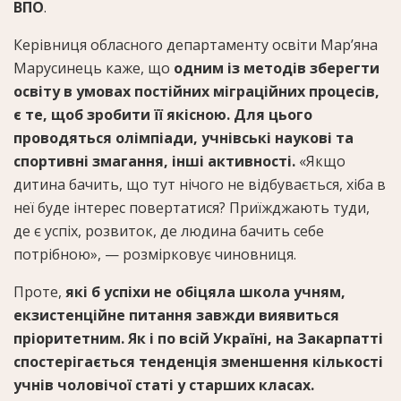
ВПО
.
Керівниця обласного департаменту освіти Мар’яна
Марусинець каже, що
одним із методів зберегти
освіту в умовах постійних міграційних процесів,
є те, щоб зробити її якісною. Для цього
проводяться олімпіади, учнівські наукові та
спортивні змагання, інші активності.
«Якщо
дитина бачить, що тут нічого не відбувається, хіба в
неї буде інтерес повертатися? Приїжджають туди,
де є успіх, розвиток, де людина бачить себе
потрібною», — розмірковує чиновниця.
Проте,
які б успіхи не обіцяла школа учням,
екзистенційне питання завжди виявиться
пріоритетним. Як і по всій Україні, на Закарпатті
спостерігається тенденція зменшення кількості
учнів чоловічої статі у старших класах.