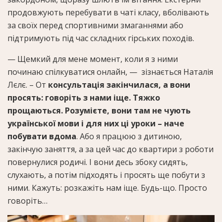
продовжують перебувати в чаті класу, вболівають
за своїх перед спортивними змаганнями або
підтримують під час складних гірських походів.
— Щемкий для мене момент, коли я з ними
починаю спілкуватися онлайн, — зізнається Наталія
Лєлє. – От
консультація закінчилася, а вони
просять: говоріть з нами іще. Тяжко
прощаються. Розумієте, вони там не чують
української мови і для них ці уроки – наче
побувати вдома
. Або я працюю з дитиною,
закінчую заняття, а за цей час до квартири з роботи
повернулися родичі. І вони десь збоку сидять,
слухають, а потім підходять і просять ще побути з
ними. Кажуть: розкажіть нам іще. Будь-що. Просто
говоріть…