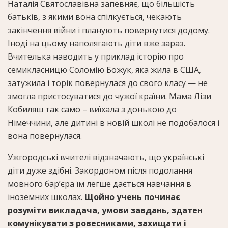
Наталія Святославівна запевняє, що більшість
батьків, з якими вона спілкується, чекають
закінчення війни і планують повернутися додому.
Іноді на цьому наполягають діти вже зараз.
Вчителька наводить у приклад історію про
семикласницю Соломію Божук, яка жила в США,
затужила і торік повернулася до свого класу — не
змогла пристосуватися до чужої країни. Мама Лізи
Кобиляш так само – виїхала з донькою до
Німеччини, але дитині в новій школі не подобалося і
вона повернулася.
Ужгородські вчителі відзначають, що українські
діти дуже здібні. Закордоном після подолання
мовного бар’єра їм легше дається навчання в
іноземних школах.
Щойно учень починає
розуміти викладача, умови завдань, здатен
комунікувати з ровесниками, захищати і