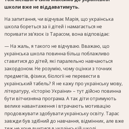
школи вже не віддаватимуть.
На запитання, чи відчуває Марія, що українська
школа бореться за її дітей і намагається не
поривати зв’язок із Тарасом, вона відповідає:
— На жаль, я такого не відчуваю. Вважаю, що
українська школа повинна більш поблажливо
ставитися до дітей, які паралельно навчаються
закордоном. Не розумію, чому оцінки з точних
предметів, фізики, біології не перевести в
український табель? Я не кажу про українську мову,
літературу, «Історію України» – тут дійсно повинна
бути вітчизняна програма. А так діти отримують
велике навантаження і втрачають мотивацію
продовжувати здобувати українську освіту. Тарас
завжди був здібний до навчання, відмінник, але вже
теж не хоче вчитися в українській школі.