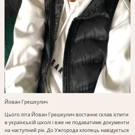
Йован Грешкулич
Цього літа Йован Грешкулич востаннє склав іспити
в українській школі і вже не подаватиме документи
на наступний рік. До Ужгорода хлопець навідується