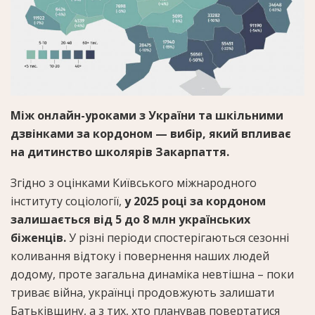
Між онлайн-уроками з України та шкільними
дзвінками за кордоном — вибір, який впливає
на дитинство школярів Закарпаття.
Згідно з оцінками Київського міжнародного
інституту соціології,
у 2025 році за кордоном
залишається від 5 до 8 млн українських
біженців.
У різні періоди спостерігаються сезонні
коливання відтоку і повернення наших людей
додому, проте загальна динаміка невтішна – поки
триває війна, українці продовжують залишати
Батьківщину, а з тих, хто планував повертатися