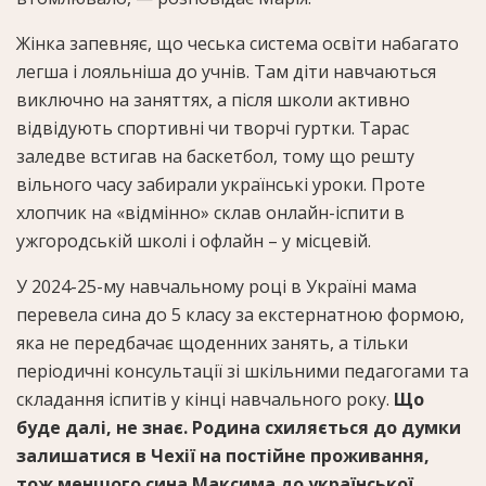
Жінка запевняє, що чеська система освіти набагато
легша і лояльніша до учнів. Там діти навчаються
виключно на заняттях, а після школи активно
відвідують спортивні чи творчі гуртки. Тарас
заледве встигав на баскетбол, тому що решту
вільного часу забирали українські уроки. Проте
хлопчик на «відмінно» склав онлайн-іспити в
ужгородській школі і офлайн – у місцевій.
У 2024-25-му навчальному році в Україні мама
перевела сина до 5 класу за екстернатною формою,
яка не передбачає щоденних занять, а тільки
періодичні консультації зі шкільними педагогами та
складання іспитів у кінці навчального року.
Що
буде далі, не знає. Родина схиляється до думки
залишатися в Чехії на постійне проживання,
тож меншого сина Максима до української