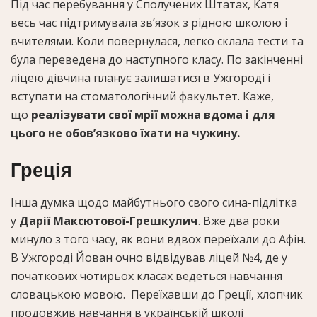
Під час перебування у Сполучених Штатах, Катя
весь час підтримувала зв’язок з рідною школою і
вчителями. Коли повернулася, легко склала тести та
була переведена до наступного класу. По закінченні
ліцею дівчина планує залишатися в Ужгороді і
вступати на стоматологічний факультет. Каже,
що
реалізувати свої мрії можна вдома і для
цього не обов’язково їхати на чужину.
Греція
Інша думка щодо майбутнього свого сина-підлітка
у
Дарії Максютової-Грешкулич
. Вже два роки
минуло з того часу, як вони вдвох переїхали до Афін.
В Ужгороді Йован очно відвідував ліцей №4, де у
початкових чотирьох класах ведеться навчання
словацькою мовою. Переїхавши до Греції, хлопчик
продовжив навчання в українській школі