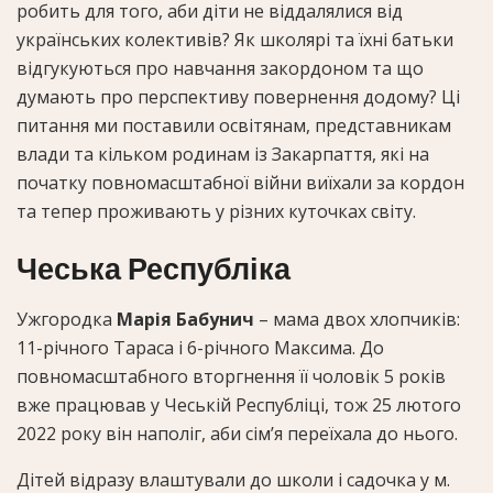
робить для того, аби діти не віддалялися від
українських колективів? Як школярі та їхні батьки
відгукуються про навчання закордоном та що
думають про перспективу повернення додому? Ці
питання ми поставили освітянам, представникам
влади та кільком родинам із Закарпаття, які на
початку повномасштабної війни виїхали за кордон
та тепер проживають у різних куточках світу.
Чеська Республіка
Ужгородка
Марія Бабунич
– мама двох хлопчиків:
11-річного Тараса і 6-річного Максима. До
повномасштабного вторгнення її чоловік 5 років
вже працював у Чеській Республіці, тож 25 лютого
2022 року він наполіг, аби сім’я переїхала до нього.
Дітей відразу влаштували до школи і садочка у м.