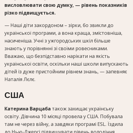
висловлювати свою думку, — рівень показників
різко підвищується.
— Наші діти закордоном – зірки, бо звикли до
української програми, а вона краща, змістовніша,
насиченіша. Учні з ужгородських шкіл більше
знають у порівнянні зі своїми ровесниками.
Вважаю, що безпідставно нарікати на якість
української освіти, оскільки наші школи випускають
дітей із дуже пристойним рівнем знань, — запевняє
Наталія Лєлє.
США
Катерина Варцаба
також захищає українську
освіту. Дівчина 10 місяці провела у США. Побувала
там не через війну, а завдяки програмі ESL. Їздила
до Нью-Джерсі підвищувати рівень володіння