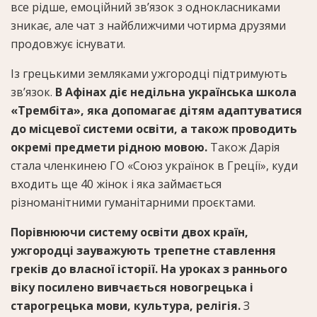
все рідше, емоційний зв’язок з однокласниками
зникає, але чат з найближчими чотирма друзями
продовжує існувати.
Із грецькими земляками ужгородці підтримують
зв’язок.
В Афінах діє недільна українська школа
«Трембіта», яка допомагає дітям адаптуватися
до місцевої системи освіти, а також проводить
окремі предмети рідною мовою.
Також Дарія
стала членкинею ГО «Союз українок в Греції», куди
входить ще 40 жінок і яка займається
різноманітними гуманітарними проєктами.
Порівнюючи систему освіти двох країн,
ужгородці зауважують трепетне ставлення
греків до власної історії. На уроках з раннього
віку посилено вивчається новогрецька і
старогрецька мови, культура, релігія.
З