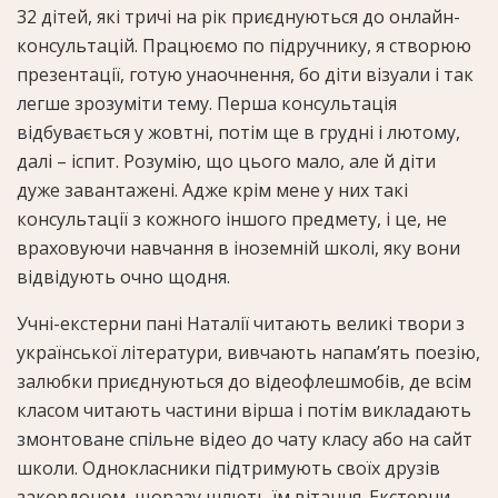
32 дітей, які тричі на рік приєднуються до онлайн-
консультацій. Працюємо по підручнику, я створюю
презентації, готую унаочнення, бо діти візуали і так
легше зрозуміти тему. Перша консультація
відбувається у жовтні, потім ще в грудні і лютому,
далі – іспит. Розумію, що цього мало, але й діти
дуже завантажені. Адже крім мене у них такі
консультації з кожного іншого предмету, і це, не
враховуючи навчання в іноземній школі, яку вони
відвідують очно щодня.
Учні-екстерни пані Наталії читають великі твори з
української літератури, вивчають напам’ять поезію,
залюбки приєднуються до відеофлешмобів, де всім
класом читають частини вірша і потім викладають
змонтоване спільне відео до чату класу або на сайт
школи. Однокласники підтримують своїх друзів
закордоном, щоразу шлють їм вітання. Екстерни