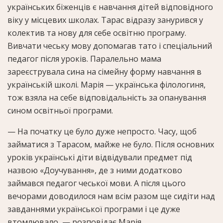
українських біженців є навчання дітей відповідного
віку у місцевих школах. Тарас відразу занурився у
колектив та нову для себе освітню програму.
Вивчати чеську мову допомагав тато і спеціальний
педагог після уроків. Паралельно мама
зареєструвала сина на сімейну форму навчання в
українській школі. Марія — українська філологиня,
тож взяла на себе відповідальність за опанування
сином освітньої програми.
— На початку це було дуже непросто. Часу, щоб
займатися з Тарасом, майже не було. Після основних
уроків українські діти відвідували предмет під
назвою «Доучування», де з ними додатково
займався педагог чеської мови. А після цього
вечорами доводилося нам всім разом ще сидіти над
завданнями української програми і це дуже
втомлювало, — розповідає Марія.