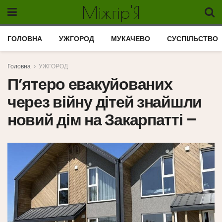
Міжгір'Я
ГОЛОВНА
УЖГОРОД
МУКАЧЕВО
СУСПІЛЬСТВО
Головна
УЖГОРОД
П’ятеро евакуйованих
через війну дітей знайшли
новий дім на Закарпатті –