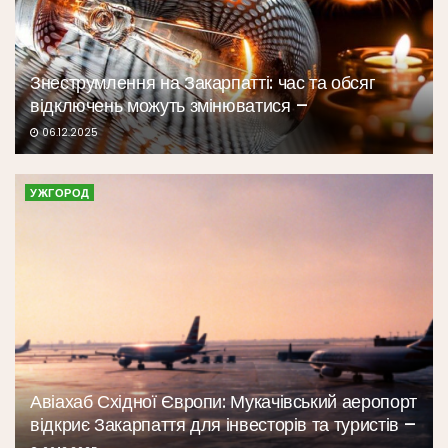
Знеструмлення на Закарпатті: час та обсяг
відключень можуть змінюватися –
06.12.2025
УЖГОРОД
Авіахаб Східної Європи: Мукачівський аеропорт
відкриє Закарпаття для інвесторів та туристів –