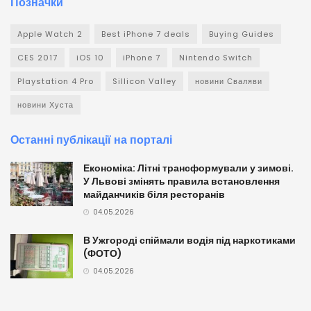
Позначки
Apple Watch 2
Best iPhone 7 deals
Buying Guides
CES 2017
iOS 10
iPhone 7
Nintendo Switch
Playstation 4 Pro
Sillicon Valley
новини Сваляви
новини Хуста
Останні публікації на порталі
Економіка: Літні трансформували у зимові.
У Львові змінять правила встановлення
майданчиків біля ресторанів
04.05.2026
В Ужгороді спіймали водія під наркотиками
(ФОТО)
04.05.2026