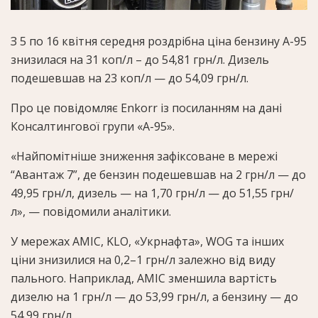
З 5 по 16 квітня середня роздрібна ціна бензину А-95
знизилася на 31 коп/л – до 54,81 грн/л. Дизель
подешевшав на 23 коп/л — до 54,09 грн/л.
Про це повідомляє Enkorr із посиланням на дані
Консалтингової групи «А-95».
«Найпомітніше зниження зафіксоване в мережі
“Авантаж 7”, де бензин подешевшав на 2 грн/л — до
49,95 грн/л, дизель — на 1,70 грн/л — до 51,55 грн/
л», — повідомили аналітики.
У мережах AMIC, KLO, «Укрнафта», WOG та інших
ціни знизилися на 0,2–1 грн/л залежно від виду
пального. Наприклад, AMIC зменшила вартість
дизелю на 1 грн/л — до 53,99 грн/л, а бензину — до
54,99 грн/л.