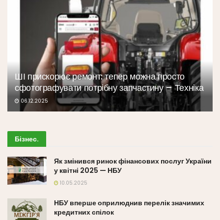
ШІ прискорює ремонт: тепер можна просто
сфотографувати потрібну запчастину – Техніка
06.12.2025
Бізнес
.
Як змінився ринок фінансових послуг України
у квітні 2025 — НБУ
10.05.2025
НБУ вперше оприлюднив перелік значимих
кредитних спілок