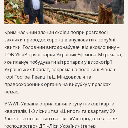
Кримінальний злочин скоїли попри розголос і
заклики природоохоронців анулювати лісорубні
квитки. Головний вигодонабувач від екозлочину –
ТОВ УК «Вітряні парки України» Єфімова-Мкртчана,
яке планує побудувати вітропарки у високогір’ї
Українських Карпат, зокрема на полонині Рівна і
горі Гостра. Реакції від Міндовкілля та
правоохоронних органів на вирубку у пралісах
немає.
У WWF-Україна оприлюднили супутникові карти
кварталів 1-3 лісництва «Шипот» та кварталу 29
Лютянського лісництва філії «Ужгородське лісове
господарство» ДП «Ліси України» (тепер