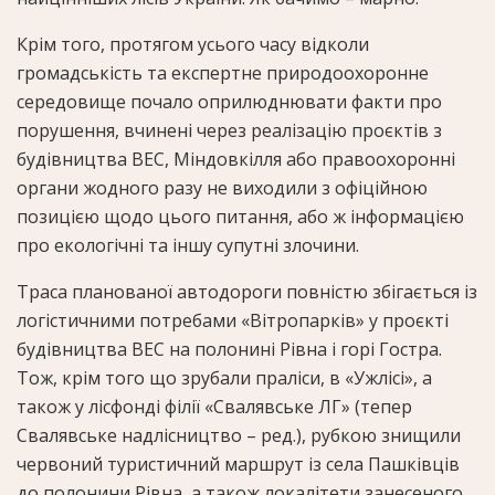
Крім того, протягом усього часу відколи
громадськість та експертне природоохоронне
середовище почало оприлюднювати факти про
порушення, вчинені через реалізацію проєктів з
будівництва ВЕС, Міндовкілля або правоохоронні
органи жодного разу не виходили з офіційною
позицією щодо цього питання, або ж інформацією
про екологічні та іншу супутні злочини.
Траса планованої автодороги повністю збігається із
логістичними потребами «Вітропарків» у проєкті
будівництва ВЕС на полонині Рівна і горі Гостра.
Тож, крім того що зрубали праліси, в «Ужлісі», а
також у лісфонді філії «Свалявське ЛГ» (тепер
Свалявське надлісництво – ред.), рубкою знищили
червоний туристичний маршрут із села Пашківців
до полонини Рівна, а також локалітети занесеного