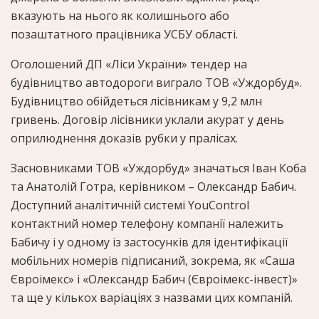
вказують на нього як колишнього або
позаштатного працівника УСБУ області.
Оголошений ДП «Ліси України» тендер на
будівництво автодороги виграло ТОВ «Уждорбуд».
Будівництво обійдеться лісівникам у 9,2 млн
гривень. Договір лісівники уклали акурат у день
оприлюднення доказів рубки у пралісах.
Засновниками ТОВ «Уждорбуд» значаться Іван Коба
та Анатолій Готра, керівником – Олександр Бабич.
Доступний аналітичній системі YouControl
контактний номер телефону компанії належить
Бабичу і у одному із застосунків для ідентифікації
мобільних номерів підписаний, зокрема, як «Саша
Євроімекс» і «Олександр Бабич (Євроімекс-інвест)»
та ще у кількох варіаціях з назвами цих компаній.