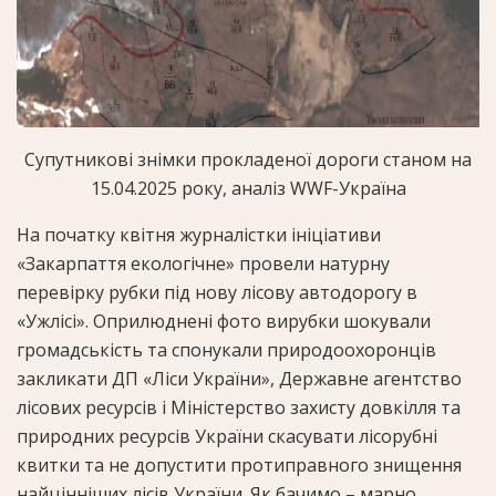
Супутникові знімки прокладеної дороги станом на
15.04.2025 року, аналіз WWF-Україна
На початку квітня журналістки ініціативи
«Закарпаття екологічне» провели натурну
перевірку рубки під нову лісову автодорогу в
«Ужлісі». Оприлюднені фото вирубки шокували
громадськість та спонукали природоохоронців
закликати ДП «Ліси України», Державне агентство
лісових ресурсів і Міністерство захисту довкілля та
природних ресурсів України скасувати лісорубні
квитки та не допустити протиправного знищення
найцінніших лісів України. Як бачимо – марно.