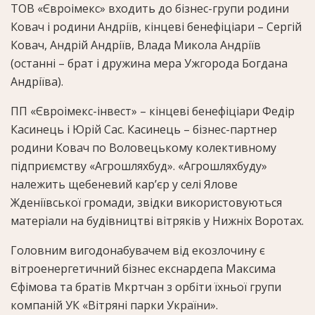
ТОВ «Євроімекс» входить до бізнес-групи родини
Ковач і родини Андріїв, кінцеві бенефіціари – Сергій
Ковач, Андрій Андріїв, Влада Микола Андріїв
(останні – брат і дружина мера Ужгорода Богдана
Андріїва).
ПП «Євроімекс-інвест» – кінцеві бенефіціари Федір
Касинець і Юрій Сас. Касинець – бізнес-партнер
родини Ковач по Воловецькому колективному
підприємству «Агрошляхбуд». «Агрошляхбуду»
належить щебеневий кар’єр у селі Ялове
Жденіївської громади, звідки використовуються
матеріали на будівництві вітряків у Нижніх Воротах.
Головним вигодонабувачем від екозлочину є
вітроенергетичний бізнес екснардепа Максима
Єфімова та братів Мкртчан з орбіти їхньої групи
компаній УК «Вітряні парки України».