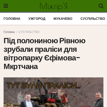
Міжгір'Я
ГОЛОВНА
УЖГОРОД
МУКАЧЕВО
СУСПІЛЬСТВО
Головна
СУСПІЛЬСТВО
Під полониною Рівною
зрубали праліси для
вітропарку Єфімова-
Мкртчана