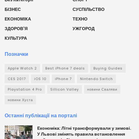
БІЗНЕС
СУСПІЛЬСТВО
ЕКОНОМІКА
ТЕХНО
ЗДОРОВ'Я
УЖГОРОД
КУЛЬТУРА
Позначки
Apple Watch 2
Best iPhone 7 deals
Buying Guides
CES 2017
iOS 10
iPhone 7
Nintendo Switch
Playstation 4 Pro
Sillicon Valley
новини Сваляви
новини Хуста
Останні публікації на порталі
Економіка: Літні трансформували у зимові.
У Львові змінять правила встановлення