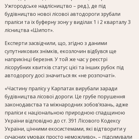
Ужгородське надлісництво – ред.), де під
будівництво нової лісової автодороги зрубали
праліси та їх буферну зону у виділах 1 і 2 кварталу 3
лісництва «Шипот».
Експерти засвідчили, що, згідно з даними
супутникових знімків, екозлочин відбувся ще
наприкінці березня. У той же час у реєстрі
лісорубних квитків статус цієї та інших рубок під
автодорогу досі значиться як «не розпочаті».
«Частину пралісу у Карпатах вирубали заради
будівництва лісової дороги. Це грубе порушення
законодавства та міжнародних зобов’язань, адже
праліси є національною природною спадщиною
України відповідно до ст. 391 Лісового Кодексу
України, цінними екосистемами, які відтворити у
сучасних умовах просто неможливо», – підсумували