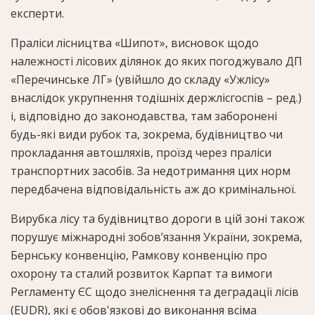
експерти.
Праліси лісництва «Шипот», висновок щодо
належності лісових ділянок до яких погоджувало ДП
«Перечинське ЛГ» (увійшло до складу «Ужлісу»
внаслідок укрупнення тодішніх держлісгоспів – ред.)
і, відповідно до законодавства, там заборонені
будь-які види рубок та, зокрема, будівництво чи
прокладання автошляхів, проїзд через праліси
транспортних засобів. За недотримання цих норм
передбачена відповідальність аж до кримінальної.
Вирубка лісу та будівництво дороги в цій зоні також
порушує міжнародні зобов’язання України, зокрема,
Бернську конвенцію, Рамкову конвенцію про
охорону та сталий розвиток Карпат та вимоги
Регламенту ЄС щодо знеліснення та деградації лісів
(EUDR), які є обов'язкові до виконання всіма