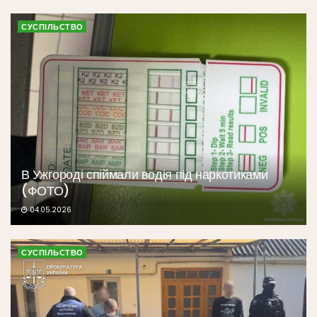
СУСПІЛЬСТВО
В Ужгороді спіймали водія під наркотиками
(ФОТО)
04.05.2026
СУСПІЛЬСТВО