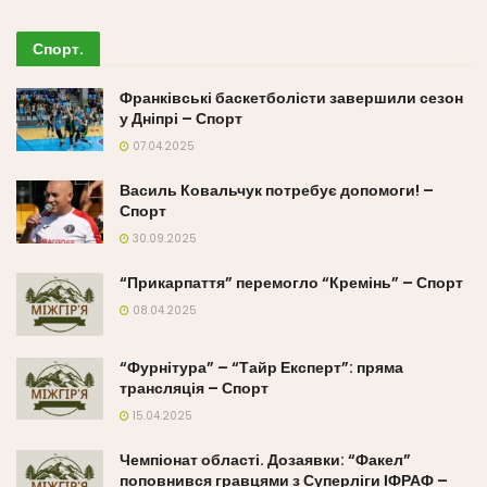
Спорт
.
Франківські баскетболісти завершили сезон
у Дніпрі – Спорт
07.04.2025
Василь Ковальчук потребує допомоги! –
Спорт
30.09.2025
“Прикарпаття” перемогло “Кремінь” – Спорт
08.04.2025
“Фурнітура” – “Тайр Експерт”: пряма
трансляція – Спорт
15.04.2025
Чемпіонат області. Дозаявки: “Факел”
поповнився гравцями з Суперліги ІФРАФ –