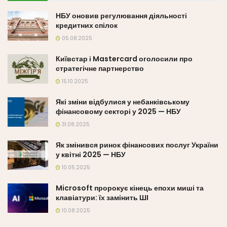
НБУ оновив регулювання діяльності
кредитних спілок
05.08.2025
Київстар і Mastercard оголосили про
стратегічне партнерство
15.10.2025
Які зміни відбулися у небанківському
фінансовому секторі у 2025 — НБУ
31.08.2025
Як змінився ринок фінансових послуг України
у квітні 2025 — НБУ
10.05.2025
Microsoft пророкує кінець епохи миші та
клавіатури: їх замінить ШІ
10.08.2025