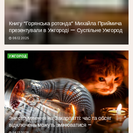
Книгу “Горянська ротонда” Михайла Приймича
презентували в Ужгороді — Суспільне Ужгород
06.12.2025
УЖГОРОД
Знеструмлення на Закарпатті: час та обсяг
відключень можуть змінюватися –
06.12.2025