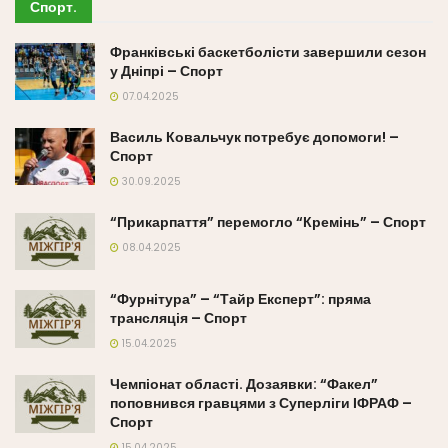
Спорт
.
Франківські баскетболісти завершили сезон
у Дніпрі – Спорт
07.04.2025
Василь Ковальчук потребує допомоги! –
Спорт
30.09.2025
“Прикарпаття” перемогло “Кремінь” – Спорт
08.04.2025
“Фурнітура” – “Тайр Експерт”: пряма
трансляція – Спорт
15.04.2025
Чемпіонат області. Дозаявки: “Факел”
поповнився гравцями з Суперліги ІФРАФ –
Спорт
15.04.2025