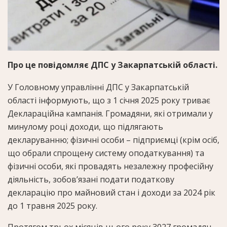
Про це повідомляє ДПС у Закарпатській області.
У Головному управлінні ДПС у Закарпатській
області інформують, що з 1 січня 2025 року триває
Деклараційна кампанія. Громадяни, які отримали у
минулому році доходи, що підлягають
декларуванню; фізичні особи – підприємці (крім осіб,
що обрали спрощену систему оподаткування) та
фізичні особи, які провадять незалежну професійну
діяльність, зобов’язані подати податкову
декларацію про майновий стан і доходи за 2024 рік
до 1 травня 2025 року.
Протягом трьох місяців цього року 3027 громадян