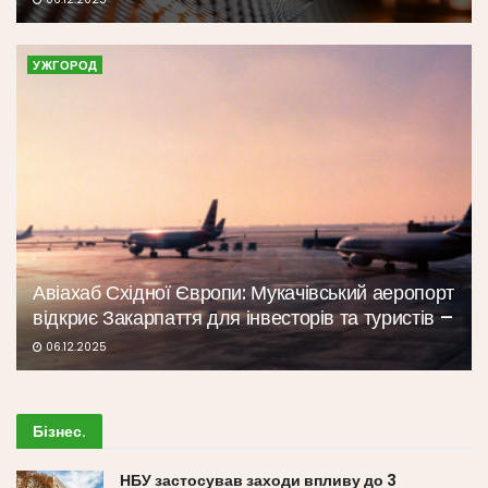
УЖГОРОД
Авіахаб Східної Європи: Мукачівський аеропорт
відкриє Закарпаття для інвесторів та туристів –
06.12.2025
Бізнес
.
НБУ застосував заходи впливу до 3