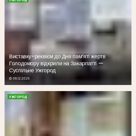
Виставку-реквієм до Дня пам’яті жертв
Голодомору відкрили на Закарпатті —
Суспільне Ужгород
06.12.2025
УЖГОРОД