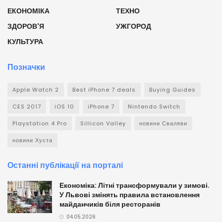
ЕКОНОМІКА
ТЕХНО
ЗДОРОВ'Я
УЖГОРОД
КУЛЬТУРА
Позначки
Apple Watch 2
Best iPhone 7 deals
Buying Guides
CES 2017
iOS 10
iPhone 7
Nintendo Switch
Playstation 4 Pro
Sillicon Valley
новини Сваляви
новини Хуста
Останні публікації на порталі
Економіка: Літні трансформували у зимові.
У Львові змінять правила встановлення
майданчиків біля ресторанів
04.05.2026