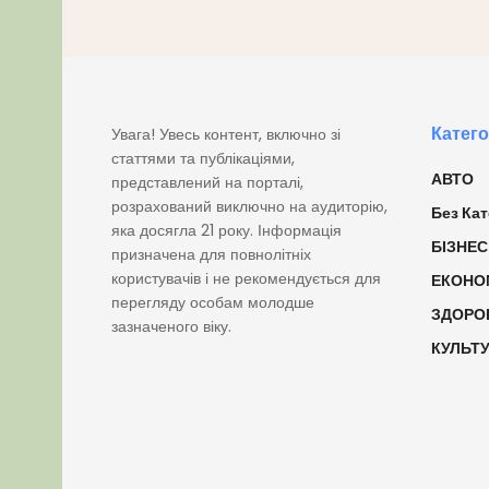
Катего
Увага! Увесь контент, включно зі
статтями та публікаціями,
АВТО
представлений на порталі,
розрахований виключно на аудиторію,
Без Кат
яка досягла 21 року. Інформація
БІЗНЕС
призначена для повнолітніх
користувачів і не рекомендується для
ЕКОНО
перегляду особам молодше
ЗДОРО
зазначеного віку.
КУЛЬТ