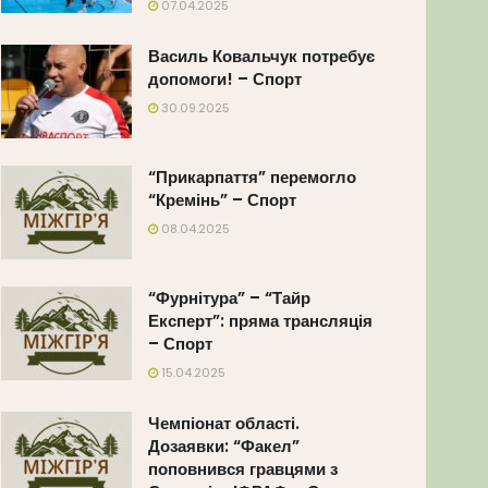
07.04.2025
Василь Ковальчук потребує
допомоги! – Спорт
30.09.2025
“Прикарпаття” перемогло
“Кремінь” – Спорт
08.04.2025
“Фурнітура” – “Тайр
Експерт”: пряма трансляція
– Спорт
15.04.2025
Чемпіонат області.
Дозаявки: “Факел”
поповнився гравцями з