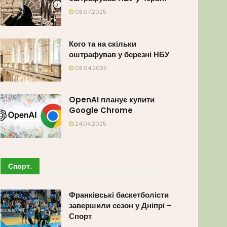
08.07.2025
Кого та на скільки
оштрафував у березні НБУ
08.04.2025
OpenAI планує купити
Google Chrome
24.04.2025
Спорт
.
Франківські баскетболісти
завершили сезон у Дніпрі –
Спорт