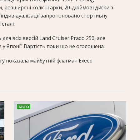
, розширені колісні арки, 20-дюймові диски з
індивідуалізації запропоновано спортивну
сталі.
я всіх версій Land Cruiser Prado 250, але
у Японії. Вартість поки що не оголошена.
ry показала майбутній флагман Exeed
АВТО