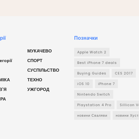
рії
Позначки
МУКАЧЕВО
Apple Watch 2
егорії
СПОРТ
Best iPhone 7 deals
СУСПІЛЬСТВО
Buying Guides
CES 2017
МІКА
ТЕХНО
iOS 10
iPhone 7
В'Я
УЖГОРОД
Nintendo Switch
УРА
Playstation 4 Pro
Sillicon V
новини Сваляви
новини Хуст