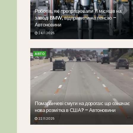
Роботів, які пропрацювали 11 місяців на
заводі BMW, відправили на пенсію –
Автоновини
24.11.2025
АВТО
Помаранчеві смуги на дорогах: що означає
нова розмітка в США? – Автоновини
22.11.2025