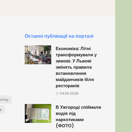
Останні публікації на порталі
Економіка: Літні
трансформували у
зимові. У Львові
змінять правила
встановлення
майданчиків біля
ресторанів
04.05.2026
alley
В Ужгороді спіймали
а
водія під
наркотиками
(ФОТО)