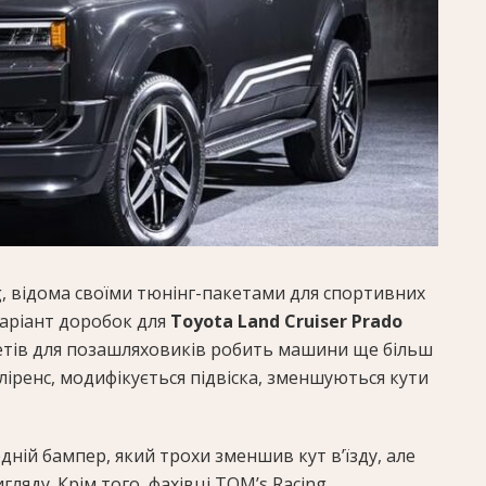
, відома своїми тюнінг-пакетами для спортивних
варіант доробок для
Toyota Land Cruiser Prado
кетів для позашляховиків робить машини ще більш
іренс, модифікується підвіска, зменшуються кути
ній бампер, який трохи зменшив кут в’їзду, але
ляду. Крім того, фахівці TOM’s Racing