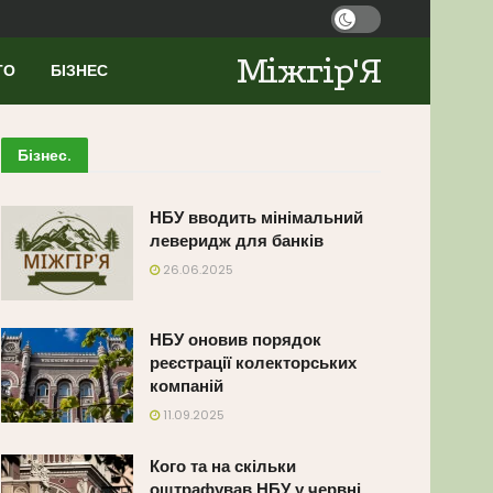
Міжгір'Я
ТО
БІЗНЕС
Бізнес
.
НБУ вводить мінімальний
леверидж для банків
26.06.2025
НБУ оновив порядок
реєстрації колекторських
компаній
11.09.2025
Кого та на скільки
оштрафував НБУ у червні