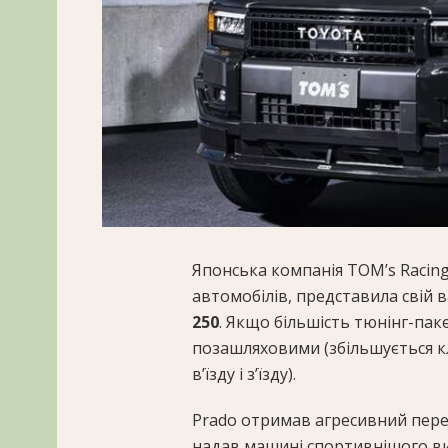
Японська компанія TOM’s Racing
автомобілів, представила свій 
250
. Якщо більшість тюнінг-па
позашляховими (збільшується кл
в’їзду і з’їзду).
Prado отримав агресивний перед
надав машині спортивнішого виг