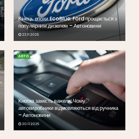
Кінець епохи EcoBlue: Ford прощається з
популярним дизелем – Автоновини
23.11.2025
АВТО
Кнопка замість важеля: Чому
автовиробники відмовляються від ручника
– Автоновини
20.11.2025