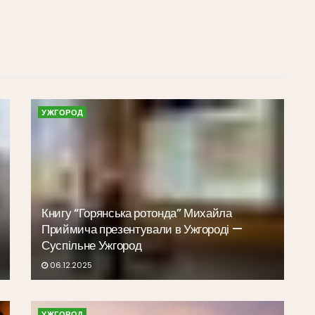
УЖГОРОД
Книгу “Горянська ротонда” Михайла
Приймича презентували в Ужгороді —
Суспільне Ужгород
06.12.2025
УЖГОРОД