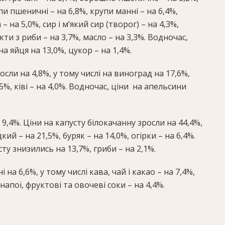
пи пшеничні – на 6,8%, крупи манні – на 6,4%,
на 5,0%, сир і м’який сир (творог) – на 4,3%,
ти з риби – на 3,7%, масло – на 3,3%. Водночас,
а яйця на 13,0%, цукор – на 1,4%.
сли на 4,8%, у тому числі на виноград на 17,6%,
,5%, ківі – на 4,0%. Водночас, ціни на апельсини
 9,4%. Ціни на капусту білокачанну зросли на 44,4%,
ий – на 21,5%, буряк – на 14,0%, огірки – на 6,4%.
ту знизились на 13,7%, гриби – на 2,1%.
 на 6,6%, у тому числі кава, чай і какао – на 7,4%,
апої, фруктові та овочеві соки – на 4,4%.