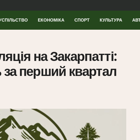
УСПІЛЬСТВО
ЕКОНОМІКА
СПОРТ
КУЛЬТУРА
АВ
яція на Закарпатті:
% за перший квартал