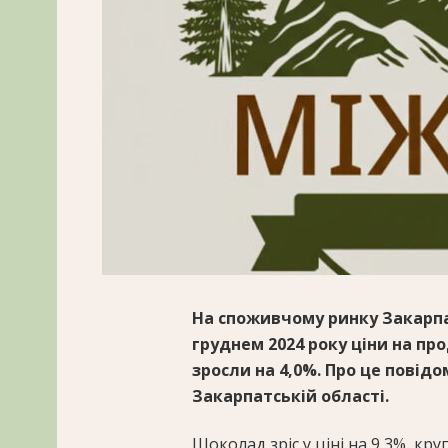
На споживчому ринку Закарпат
груднем 2024 року ціни на пр
зросли на 4,0%. Про це повід
Закарпатській області.
Шоколад зріс у ціні на 9,3%, кр