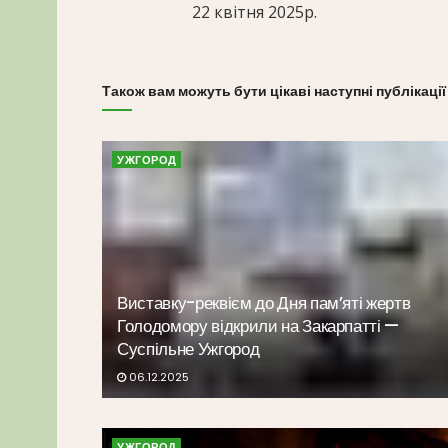
22 квітня 2025р.
Також вам можуть бути цікаві наступні публікації
УЖГОРОД
Виставку-реквієм до Дня пам’яті жертв
Голодомору відкрили на Закарпатті —
Суспільне Ужгород
06.12.2025
УЖГОРОД