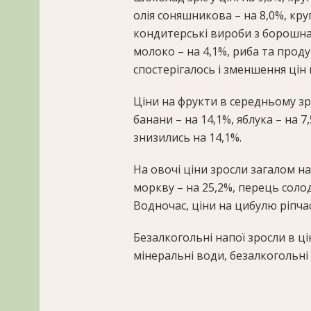
олія соняшникова – на 8,0%, кру
кондитерські вироби з борошна – 
молоко – на 4,1%, риба та продук
спостерігалось і зменшення цін н
Ціни на фрукти в середньому зро
банани – на 14,1%, яблука – на 7
знизились на 14,1%.
На овочі ціни зросли загалом на
моркву – на 25,2%, перець солодк
Водночас, ціни на цибулю ріпчас
Безалкогольні напої зросли в ціні
мінеральні води, безалкогольні н