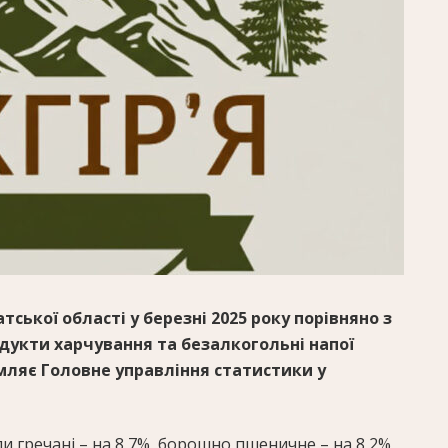
ської області у березні 2025 року порівняно з
одукти харчування та безалкогольні напої
омляє Головне управління статистики у
упи гречані – на 8,7%, борошно пшеничне – на 8,2%,