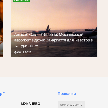
Авіахаб Східної Європи: Мукачівський
аеропорт відкриє Закарпаття для інвесторів
та туристів –
06.12.2025
рії
Позначки
МУКАЧЕВО
Apple Watch 2