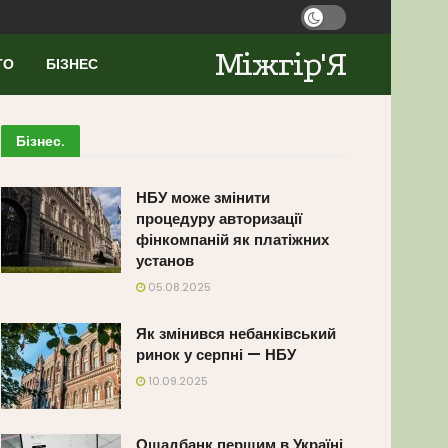
Міжгір'Я
ТО
БІЗНЕС
Бізнес
.
НБУ може змінити
процедуру авторизації
фінкомпаній як платіжних
установ
05.08.2025
Як змінився небанківський
ринок у серпні — НБУ
10.09.2025
Ощадбанк першим в Україні