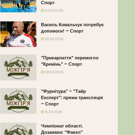
Спорт
07.04.2025
Василь Ковальчук потребує
допомоги! – Спорт
30.09.2025
“Прикарпаття” перемогло
“Кремінь” – Спорт
08.04.2025
“Фурнітура” – “Тайр
Експерт”: пряма трансляція
– Спорт
15.04.2025
Чемпіонат області.
Дозаявки: “Факел”