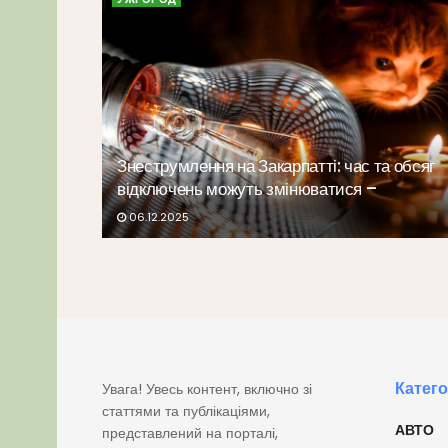
Знеструмлення на Закарпатті: час та обсяг
відключень можуть змінюватися –
06.12.2025
Катего
Увага! Увесь контент, включно зі
статтями та публікаціями,
АВТО
представлений на порталі,