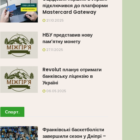
підключився до платформи
Mastercard Gateway
21.10.2025
НБУ представив нову
пам’ятну монету
27.11.2025
Revolut планує отримати
банківську ліцензію в
Україні
06.05.2025
Спорт
.
Франківські баскетболісти
завершили сезон у Дніпрі –