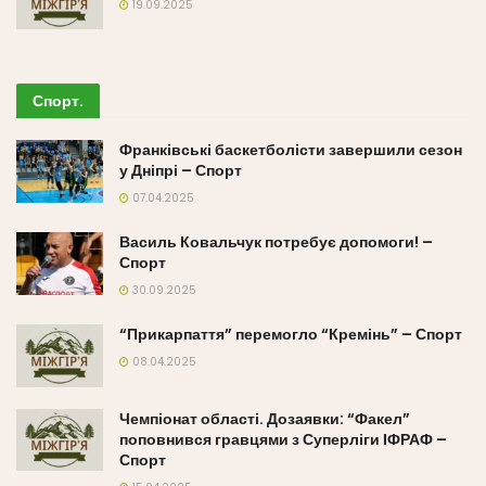
19.09.2025
Спорт
.
Франківські баскетболісти завершили сезон
у Дніпрі – Спорт
07.04.2025
Василь Ковальчук потребує допомоги! –
Спорт
30.09.2025
“Прикарпаття” перемогло “Кремінь” – Спорт
08.04.2025
Чемпіонат області. Дозаявки: “Факел”
поповнився гравцями з Суперліги ІФРАФ –
Спорт