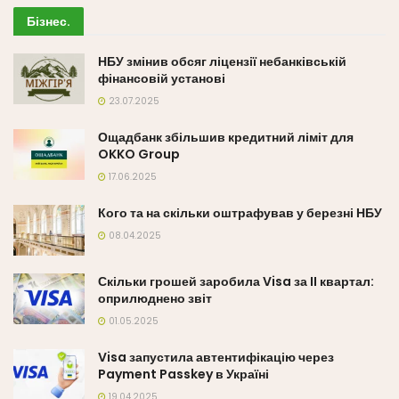
Бізнес
.
НБУ змінив обсяг ліцензії небанківській
фінансовій установі
23.07.2025
Ощадбанк збільшив кредитний ліміт для
OKKO Group
17.06.2025
Кого та на скільки оштрафував у березні НБУ
08.04.2025
Скільки грошей заробила Visa за II квартал:
оприлюднено звіт
01.05.2025
Visa запустила автентифікацію через
Payment Passkey в Україні
19.04.2025