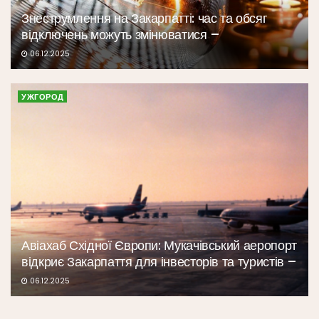
Знеструмлення на Закарпатті: час та обсяг
відключень можуть змінюватися –
06.12.2025
УЖГОРОД
Авіахаб Східної Європи: Мукачівський аеропорт
відкриє Закарпаття для інвесторів та туристів –
06.12.2025