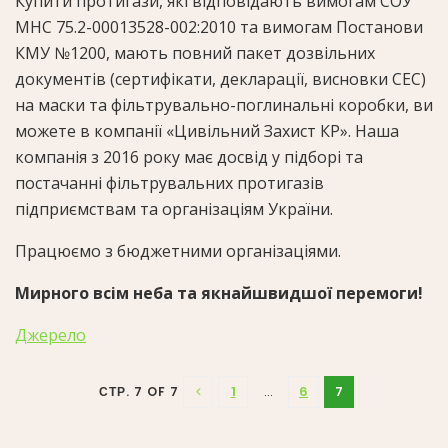
Купити протигази, які відповідають вимогам СОУ
МНС 75.2-00013528-002:2010 та вимогам Постанови
КМУ №1200, мають повний пакет дозвільних
документів (сертифікати, декларації, висновки СЕС)
на маски та фільтрувально-поглинальні коробки, ви
можете в компанії «Цивільний Захист КР». Наша
компанія з 2016 року має досвід у підборі та
постачанні фільтрувальних протигазів
підприємствам та організаціям України.
Працюємо з бюджетними організаціями.
Мирного всім неба та якнайшвидшої перемоги!
Джерело
1
...
6
7
СТР. 7 OF 7