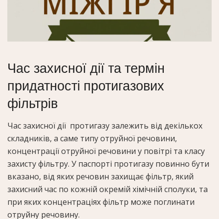
Час захисної дії та термін
придатності протигазових
фільтрів
Час захисної дії протигазу залежить від декількох
складників, а саме типу отруйної речовини,
концентрації отруйної речовини у повітрі та класу
захисту фільтру. У паспорті протигазу повинно бути
вказано, від яких речовин захищає фільтр, який
захисний час по кожній окремій хімічній сполуки, та
при яких концентраціях фільтр може поглинати
отруйну речовину.