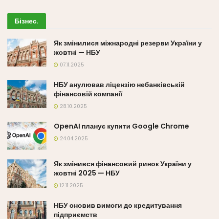
Бізнес
.
Як змінилися міжнародні резерви України у
жовтні — НБУ
07.11.2025
НБУ анулював ліцензію небанківській
фінансовій компанії
28.10.2025
OpenAI планує купити Google Chrome
24.04.2025
Як змінився фінансовий ринок України у
жовтні 2025 — НБУ
12.11.2025
НБУ оновив вимоги до кредитування
підприємств