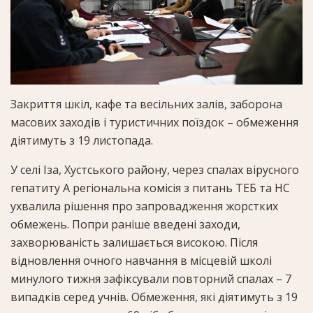
Закриття шкіл, кафе та весільних залів, заборона
масових заходів і туристичних поїздок – обмеження
діятимуть з 19 листопада.
У селі Іза, Хустського району, через спалах вірусного
гепатиту А регіональна комісія з питань ТЕБ та НС
ухвалила рішення про запровадження жорстких
обмежень. Попри раніше введені заходи,
захворюваність залишається високою. Після
відновлення очного навчання в місцевій школі
минулого тижня зафіксували повторний спалах – 7
випадків серед учнів. Обмеження, які діятимуть з 19