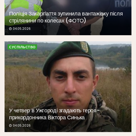
Поліція Закарпаття зупинила вантажівку після
стрілянини по колесах (ФОТО)
04.05.2026
СУСПІЛЬСТВО
У четвер в Ужгороді згадають героя-
прикордонника Віктора Синька
04.05.2026