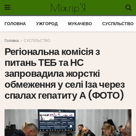
Міжгір'Я
ГОЛОВНА
УЖГОРОД
МУКАЧЕВО
СУСПІЛЬСТВО
Головна
СУСПІЛЬСТВО
Регіональна комісія з
питань ТЕБ та НС
запровадила жорсткі
обмеження у селі Іза через
спалах гепатиту А (ФОТО)