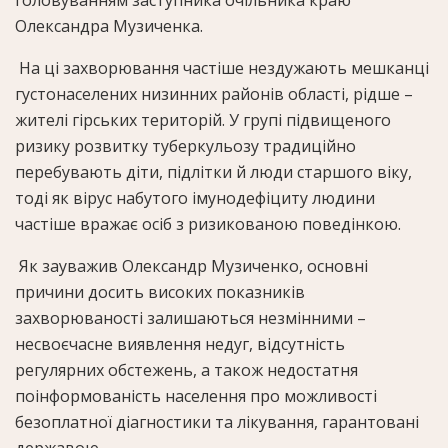
Олександра Музиченка.
На ці захворювання частіше нездужають мешканці
густонаселених низинних районів області, рідше –
жителі гірських територій. У групі підвищеного
ризику розвитку туберкульозу традиційно
перебувають діти, підлітки й люди старшого віку,
тоді як вірус набутого імунодефіциту людини
частіше вражає осіб з ризикованою поведінкою.
Як зауважив Олександр Музиченко, основні
причини досить високих показників
захворюваності залишаються незмінними –
несвоєчасне виявлення недуг, відсутність
регулярних обстежень, а також недостатня
поінформованість населення про можливості
безоплатної діагностики та лікування, гарантовані
державою.