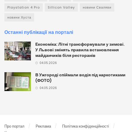
Playstation 4 Pro
Sillicon Valley
новини Сваляви
новини Хуста
Останні публікації на порталі
Економіка: Літні трансформували у зимові.
У Львові змінять правила встановлення
майданчиків біля ресторанів
04.05.2026
В Ужгороді спіймали водія під наркотиками
(ФОТО)
04.05.2026
Про портал
Реклама
Політика конфіденційності