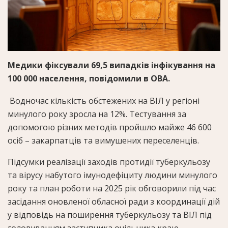
Медики фіксували 69,5 випадків інфікування на
100 000 населення, повідомили в ОВА.
Водночас кількість обстежених на ВІЛ у регіоні
минулого року зросла на 12%. Тестування за
допомогою різних методів пройшло майже 46 600
осіб – закарпатців та вимушених переселенців.
Підсумки реалізації заходів протидії туберкульозу
та вірусу набутого імунодефіциту людини минулого
року та план роботи на 2025 рік обговорили під час
засідання оновленої обласної ради з координації дій
у відповідь на поширення туберкульозу та ВІЛ під
головуванням заступника очільника краю