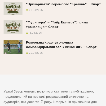
“Прикарпаття” перемогло “Кремінь” – Спорт
08.04.2025
“Фурнітура” – “Тайр Експерт”: пряма
трансляція – Спорт
15.04.2025
Роксолана Кравчук очолила
бомбардирський залік Вищої ліги – Спорт
20.04.2025
Увага! Увесь контент, включно зі статтями та публікаціями,
представлений на порталі, розрахований виключно на
аудиторію, яка досягла 21 року. Інформація призначена для