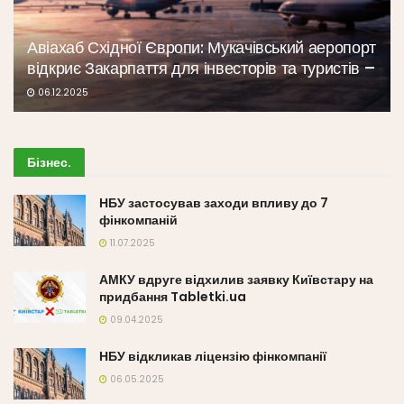
Авіахаб Східної Європи: Мукачівський аеропорт
відкриє Закарпаття для інвесторів та туристів –
06.12.2025
Бізнес
.
НБУ застосував заходи впливу до 7
фінкомпаній
11.07.2025
АМКУ вдруге відхилив заявку Київстару на
придбання Tabletki.ua
09.04.2025
НБУ відкликав ліцензію фінкомпанії
06.05.2025