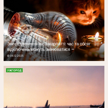
Знеструмлення на Закарпатті: час та обсяг
відключень можуть змінюватися –
06.12.2025
УЖГОРОД