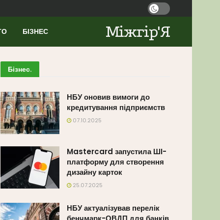
Міжгір'Я
ТО
БІЗНЕС
Бізнес
.
НБУ оновив вимоги до
кредитування підприємств
07.10.2025
Mastercard запустила ШІ-
платформу для створення
дизайну карток
25.07.2025
НБУ актуалізував перелік
бенчмарк-ОВДП для банків