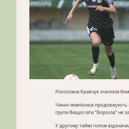
Роксолана Кравчук очолила бом
Чинні чемпіонки продовжують п
групи Вищої ліги “Ворскла” не за
У другому таймі голом відзнач