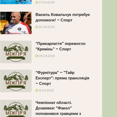
07.04.2025
Василь Ковальчук потребує
допомоги! – Спорт
30.09.2025
“Прикарпаття” перемогло
“Кремінь” – Спорт
08.04.2025
“Фурнітура” – “Тайр
Експерт”: пряма трансляція
– Спорт
15.04.2025
Чемпіонат області.
Дозаявки: “Факел”
поповнився гравцями з