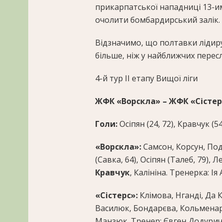
прикарпатської нападниці 13-им
очолити бомбардирський залік.
Відзначимо, що полтавки лідиру
більше, ніж у найближчих переслі
4-й тур II етапу Вищої ліги
ЖФК «Ворскла» – ЖФК «Сістерс
Голи:
Осіпян (24, 72), Кравчук (54
«Ворскла»:
Самсон, Корсун, Под
(Савка, 64), Осіпян (Талеб, 79), 
Кравчук
, Калініна. Тренерка: І
«Сістерс»:
Клімова, Нганді, Да К
Василюк, Бондарєва, Кольменаре
Манзюк. Тренер: Євген Додури