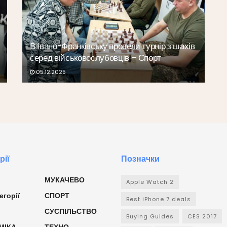
В Івано-Франківську провели турнір з шахів
серед військовослубовців – Спорт
05.12.2025
рії
Позначки
МУКАЧЕВО
Apple Watch 2
егорії
СПОРТ
Best iPhone 7 deals
СУСПІЛЬСТВО
Buying Guides
CES 2017
МІКА
ТЕХНО