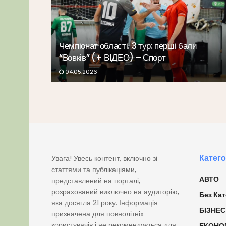
Чемпіонат області. 3 тур: перші бали
“Вовків” (+ ВІДЕО) – Спорт
04.05.2026
Катего
Увага! Увесь контент, включно зі
статтями та публікаціями,
АВТО
представлений на порталі,
розрахований виключно на аудиторію,
Без Кат
яка досягла 21 року. Інформація
БІЗНЕС
призначена для повнолітніх
користувачів і не рекомендується для
ЕКОНО