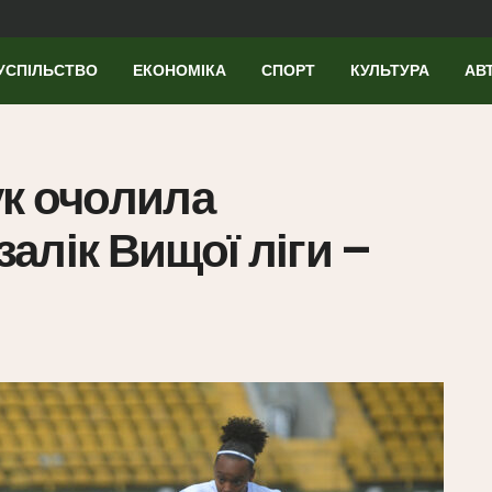
УСПІЛЬСТВО
ЕКОНОМІКА
СПОРТ
КУЛЬТУРА
АВ
ук очолила
алік Вищої ліги –