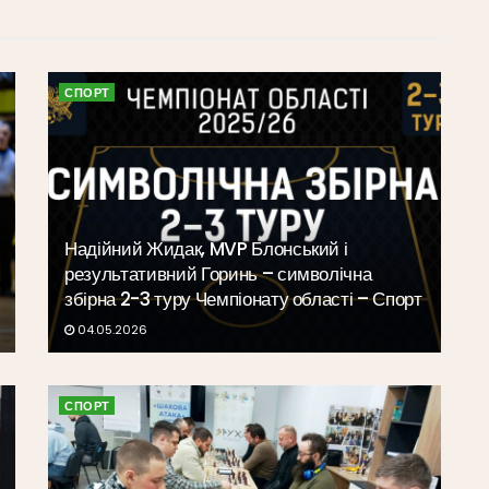
СПОРТ
Надійний Жидак, MVP Блонський і
результативний Горинь – символічна
збірна 2-3 туру Чемпіонату області – Спорт
04.05.2026
СПОРТ