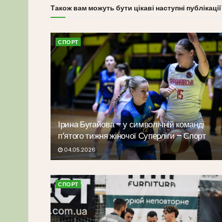
Також вам можуть бути цікаві наступні публікації
СПОРТ
Ірина Бугайова – у символічній команді
п’ятого тижня жіночої Суперліги – Спорт
04.05.2026
СПОРТ