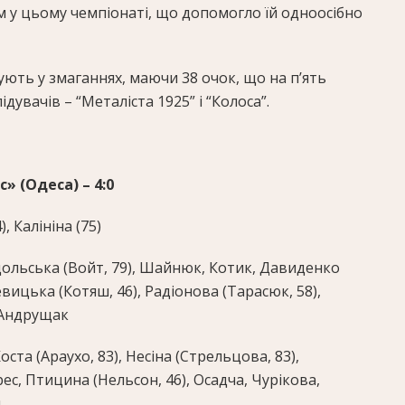
 у цьому чемпіонаті, що допомогло їй одноосібно
ють у змаганнях, маючи 38 очок, що на п’ять
дувачів – “Металіста 1925” і “Колоса”.
» (Одеса) – 4:0
), Калініна (75)
ольська (Войт, 79), Шайнюк, Котик, Давиденко
Левицька (Котяш, 46), Радіонова (Тарасюк, 58),
я Андрущак
оста (Араухо, 83), Несіна (Стрельцова, 83),
с, Птицина (Нельсон, 46), Осадча, Чурікова,
ч