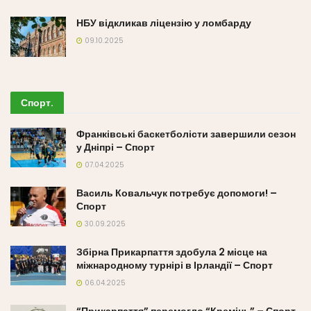
НБУ відкликав ліцензію у ломбарду
09.10.2025
Спорт
.
Франківські баскетболісти завершили сезон
у Дніпрі – Спорт
07.04.2025
Василь Ковальчук потребує допомоги! –
Спорт
30.09.2025
Збірна Прикарпаття здобула 2 місце на
міжнародному турнірі в Ірландії – Спорт
06.04.2025
“Прикарпаття” перемогло “Кремінь” – Спорт