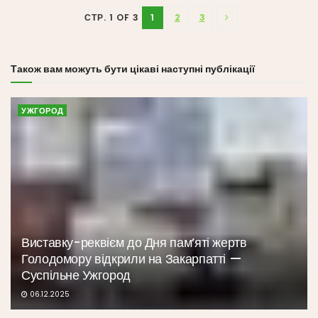
1
2
3
СТР. 1 OF 3
Також вам можуть бути цікаві наступні публікації
УЖГОРОД
Виставку-реквієм до Дня пам’яті жертв
Голодомору відкрили на Закарпатті —
Суспільне Ужгород
06.12.2025