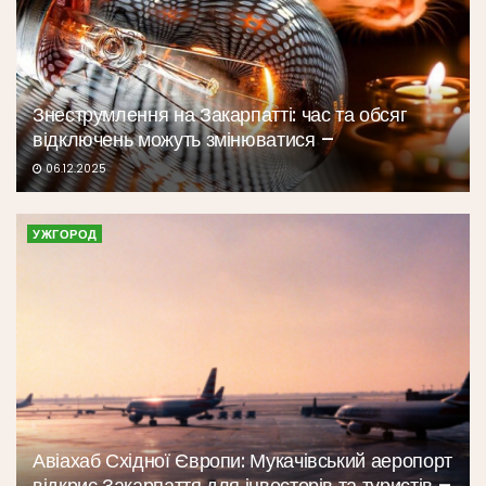
Знеструмлення на Закарпатті: час та обсяг
відключень можуть змінюватися –
06.12.2025
УЖГОРОД
Авіахаб Східної Європи: Мукачівський аеропорт
відкриє Закарпаття для інвесторів та туристів –