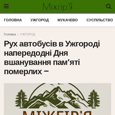
Міжгір'Я
ГОЛОВНА
УЖГОРОД
МУКАЧЕВО
СУСПІЛЬСТВО
Головна
УЖГОРОД
Рух автобусів в Ужгороді
напередодні Дня
вшанування пам’яті
померлих –