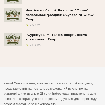
Чемпіонат області. Дозаявки: “Факел”
поповнився гравцями з Суперліги ІФРАФ –
Спорт
15.04.2025
“Фурнітура” – “Тайр Експерт”: пряма
трансляція – Спорт
15.04.2025
Увага! Увесь контент, включно зі статтями та публікаціями,
представлений на порталі, розрахований виключно на
аудиторію, яка досягла 21 року. Інформація призначена для
повнолітніх користувачів і не рекомендується для перегляду
особам молодше зазначеного віку.