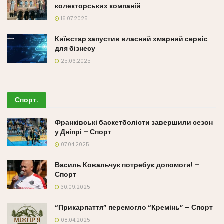
колекторських компаній
16.07.2025
Київстар запустив власний хмарний сервіс
для бізнесу
25.06.2025
Спорт
.
Франківські баскетболісти завершили сезон
у Дніпрі – Спорт
07.04.2025
Василь Ковальчук потребує допомоги! –
Спорт
30.09.2025
“Прикарпаття” перемогло “Кремінь” – Спорт
08.04.2025