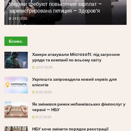
Медики требуют повышения зарплат –
зарегистрирована петиция – Здоров’я
24.11.2025
Бізнес
.
Хакери атакували Microsoft: під загрозою
уряди та компанії по всьому світу
22.07.2025
Укрпошта запровадила новий сервіс для
клієнтів
13.05.2025
Як змінився ринок небанківських фінпослуг у
червні — НБУ
15.07.2025
НБУ хоче змінити порядок реєстрації