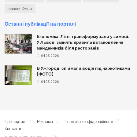
новини Хуста
Останні публікації на порталі
Економіка: Літні трансформували у зимові.
У Львові змінять правила встановлення
майданчиків біля ресторанів
04.05.2026
В Ужгороді спіймали водія під наркотиками
(ФОТО)
04.05.2026
Про портал
Реклама
Політика конфіденційності
Контакти