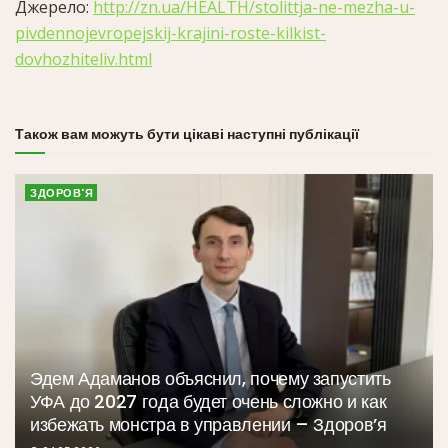
Джерело:
http://zn.ua/HEALTH/stolittja-ne-mezha-u-
pivdennojevropejskij-krajini-roste-kilkist-
dovhozhiteliv.html
Також вам можуть бути цікаві наступні публікації
ЗДОРОВ'Я
Эдем Адаманов объяснил, почему запустить
УФА до 2027 года будет очень сложно и как
избежать монстра в управлении – Здоров’я