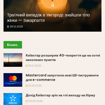
Трагічний випадок в Ужгороді: знайшли тіло
жінки — Закарпаття
06.12.2025
Бізнес
.
Київстар розширив 4G-покриття ще на сотні
населених пунктів
18.07.2025
Mastercard запустила нові ШІ-інструменти
для e-commerce
12.09.2025
Дохід Київстар зріс на тлі виходу на біржу
09.06.2025