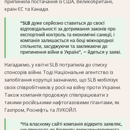
припинила постачання із США, Великобританії,
країн ЄС та Канади.
“SLB дуже серйозно ставиться до своєї
відповідальності за дотримання законів про
експортний контроль та економічні санкції, і
компанія залишається на боці міжнародної
спільноти, засуджуючи та закликаючи до
припинення війни в Україні”, – йдеться у заяві.
Нагадаємо, у квітні SLB потрапила до списку
спонсорів війни. Тоді Національне агентство із
запобігання корупції зазначило, що SLB мобілізує
своїх співробітників у росії на війну проти України.
Також компанія продовжує співпрацювати з
такими російськими нафтогазовими гігантами, як
Газпром, Роснефть та ЛУКОЙЛ.
“На власному сайті компанія відкрито заявляє,
що принесла до бюджету держави-терориста