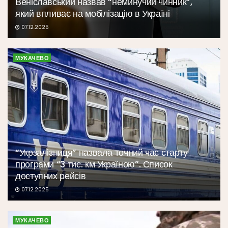
Веніславський назвав “неминучий чинник”,
який впливає на мобілізацію в Україні
07.12.2025
МУКАЧЕВО
“Укрзалізниця” назвала точний час старту
програми “3 тис. км Україною”. Список
доступних рейсів
07.12.2025
МУКАЧЕВО