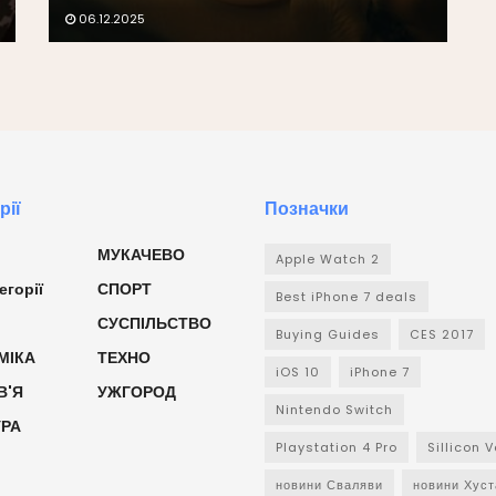
06.12.2025
рії
Позначки
МУКАЧЕВО
Apple Watch 2
егорії
СПОРТ
Best iPhone 7 deals
СУСПІЛЬСТВО
Buying Guides
CES 2017
МІКА
ТЕХНО
iOS 10
iPhone 7
В'Я
УЖГОРОД
Nintendo Switch
УРА
Playstation 4 Pro
Sillicon V
новини Сваляви
новини Хуст