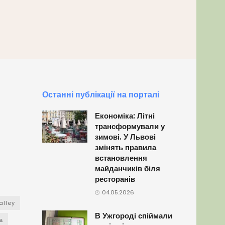
Останні публікації на порталі
Економіка: Літні
трансформували у
зимові. У Львові
змінять правила
встановлення
майданчиків біля
ресторанів
04.05.2026
alley
В Ужгороді спіймали
а