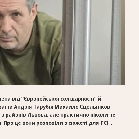
епа від “Європейської солідарності” й
раїни Андрія Парубія Михайло Сцельніков
з районів Львова, але практично ніколи не
и. Про це вони розповіли в сюжеті для ТСН,