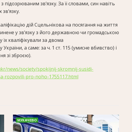
з підозрюваним зв’язку. За її словами, син навіть
 зв’язку.
аліфікацію дій Сцельнікова на посягання на життя
чинене у зв’язку з його державною чи громадською
ку їх кваліфікували за двома
країни, а саме: за ч. 1 ст. 115 (умисне вбивство) і
ня зі зброєю).
r/news/society/spokijnij-skromnij-susidi-
ja-rozpovili-pro-noho-1755117.html
МУКАЧЕВО