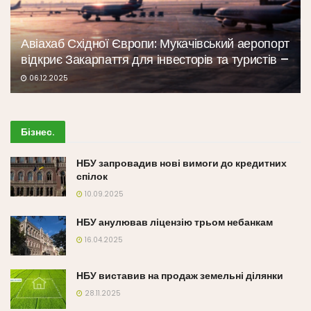
Авіахаб Східної Європи: Мукачівський аеропорт
відкриє Закарпаття для інвесторів та туристів –
06.12.2025
Бізнес
.
НБУ запровадив нові вимоги до кредитних
спілок
10.09.2025
НБУ анулював ліцензію трьом небанкам
16.04.2025
НБУ виставив на продаж земельні ділянки
28.11.2025