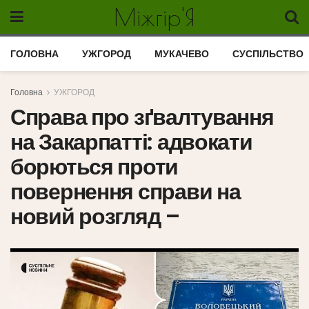
Міжгір'Я
ГОЛОВНА
УЖГОРОД
МУКАЧЕВО
СУСПІЛЬСТВО
Головна
УЖГОРОД
Справа про зґвалтування
на Закарпатті: адвокати
борються проти
повернення справи на
новий розгляд –