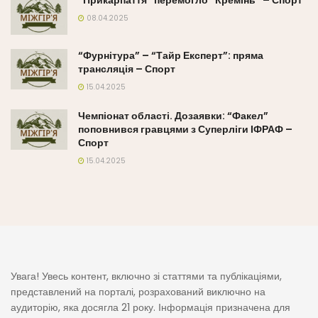
“Прикарпаття” перемогло “Кремінь” – Спорт
08.04.2025
“Фурнітура” – “Тайр Експерт”: пряма
трансляція – Спорт
15.04.2025
Чемпіонат області. Дозаявки: “Факел”
поповнився гравцями з Суперліги ІФРАФ –
Спорт
15.04.2025
Увага! Увесь контент, включно зі статтями та публікаціями,
представлений на порталі, розрахований виключно на
аудиторію, яка досягла 21 року. Інформація призначена для