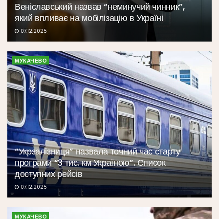
Веніславський назвав “неминучий чинник”,
який впливає на мобілізацію в Україні
07.12.2025
МУКАЧЕВО
“Укрзалізниця” назвала точний час старту
програми “3 тис. км Україною”. Список
доступних рейсів
07.12.2025
МУКАЧЕВО