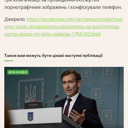
порнографічних зображень і конфіскували телефон.
Джерело:
https://gordonua.com/ukr/news/society/sud-
vinis-virok-ukrajinskomu-vijskovomu-za-poshirennja-
porno-komu-vin-joho-nadislav-1756193.html
Також вам можуть бути цікаві наступні публікації
МУКАЧЕВО