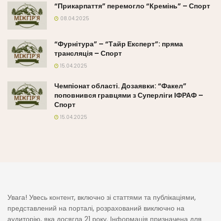
“Прикарпаття” перемогло “Кремінь” – Спорт
08.04.2025
“Фурнітура” – “Тайр Експерт”: пряма
трансляція – Спорт
15.04.2025
Чемпіонат області. Дозаявки: “Факел”
поповнився гравцями з Суперліги ІФРАФ –
Спорт
15.04.2025
Увага! Увесь контент, включно зі статтями та публікаціями,
представлений на порталі, розрахований виключно на
аудиторію, яка досягла 21 року. Інформація призначена для