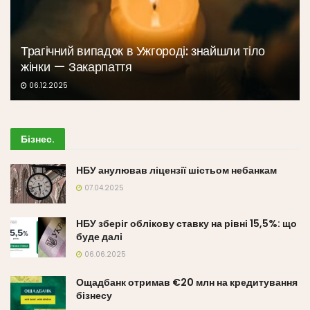
Трагічний випадок в Ужгороді: знайшли тіло
жінки — Закарпаття
06.12.2025
Бізнес
.
НБУ анулював ліцензії шістьом небанкам
07.04.2025
НБУ зберіг облікову ставку на рівні 15,5%: що
буде далі
06.06.2025
Ощадбанк отримав €20 млн на кредитування
бізнесу