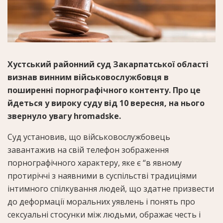
Хустський районний суд Закарпатської області
визнав винним військовослужбовця в
поширенні порнографічного контенту. Про це
йдеться у вироку суду від 10 вересня, на нього
звернуло увагу hromadske.
Суд установив, що військовослужбовець
завантажив на свій телефон зображення
порнографічного характеру, яке є “в явному
протиріччі з наявними в суспільстві традиціями
інтимного спілкування людей, що здатне призвести
до деформації моральних уявлень і понять про
сексуальні стосунки між людьми, ображає честь і