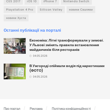
CES 2017
iOS 10
iPhone 7
Nintendo Switch
Playstation 4 Pro
Sillicon Valley
новини Сваляви
новини Хуста
Останні публікації на порталі
Економіка: Літні трансформували у зимові.
У Львові змінять правила встановлення
майданчиків біля ресторанів
04.05.2026
В Ужгороді спіймали водія під наркотиками
(ФОТО)
04.05.2026
Про портал
Реклама
Політика конфіденційності