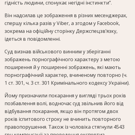
гідність людини, спонукає негідні інстинкти”.
Він надсилав це зображення в різних месенджерах,
спершу кілька разів у Viber, а згодом у Facebook,
зокрема на офіційну сторінку Держспецзв’язку,
ідеться в повідомленні.
Суд визнав військового винним у зберіганні
зображень порнографічного характеру з метою
поширення й у поширенні зображень, які мають
порнографічний характер, вчиненому повторно (ч.
1 ст. 301, ч. 3 ст. 301 Кримінального кодексу України).
Йому призначили покарання у вигляді трьох років
позбавлення волі, водночас суд звільнив його від
відбування покарання, якщо він протягом двох
років іспитового строку не вчинить повторного
правопорушення. Також із чоловіка стягнули 4543
грн компенсації за проведення експертиз