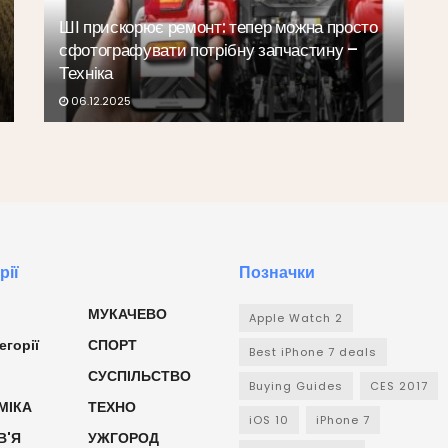
ШІ прискорює ремонт: тепер можна просто
сфотографувати потрібну запчастину –
Техніка
06.12.2025
рії
Позначки
МУКАЧЕВО
Apple Watch 2
егорії
СПОРТ
Best iPhone 7 deals
СУСПІЛЬСТВО
Buying Guides
CES 2017
МІКА
ТЕХНО
iOS 10
iPhone 7
В'Я
УЖГОРОД