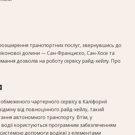
розширення транспортних послуг, звернувшись до
іконової долини — Сан-Франциско, Сан-Хосе та
ання дозволів на роботу сервісу райд-хейлу. Про
a
обмеженого чартерного сервісу в Каліфорнії
відміну від повноцінного райд-хейлу, такий
ання автономного транспорту. Втім, у
о водії користуються програмним забезпеченням
системою допомоги водієві з елементами