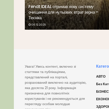
Fendt IDEAL отримав нову систему
очищення для нульових втрат зерна –
Техніка
06.12.2025
Катего
Увага! Увесь контент, включно зі
статтями та публікаціями,
АВТО
представлений на порталі,
розрахований виключно на аудиторію,
Без Кат
яка досягла 21 року. Інформація
БІЗНЕС
призначена для повнолітніх
користувачів і не рекомендується для
ЕКОНО
перегляду особам молодше
ЗДОРО