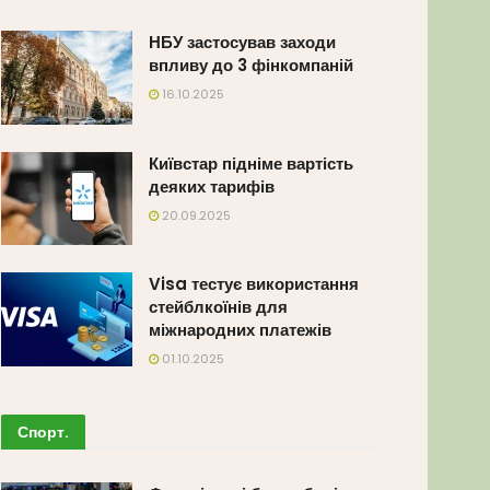
НБУ застосував заходи
впливу до 3 фінкомпаній
16.10.2025
Київстар підніме вартість
деяких тарифів
20.09.2025
Visa тестує використання
стейблкоїнів для
міжнародних платежів
01.10.2025
Спорт
.