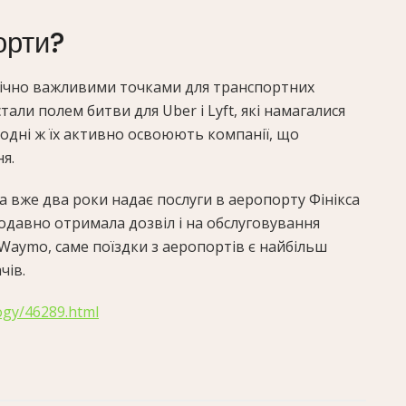
орти?
гічно важливими точками для транспортних
тали полем битви для Uber і Lyft, які намагалися
годні ж їх активно освоюють компанії, що
я.
ка вже два роки надає послуги в аеропорту Фінікса
ещодавно отримала дозвіл і на обслуговування
Waymo, саме поїздки з аеропортів є найбільш
чів.
logy/46289.html