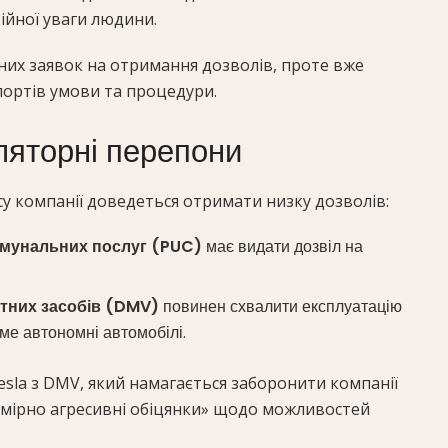
тійної уваги людини.
них заявок на отримання дозволів, проте вже
портів умови та процедури.
ляторні перепони
су компанії доведеться отримати низку дозволів:
комунальних послуг (PUC)
має видати дозвіл на
тних засобів (DMV)
повинен схвалити експлуатацію
ме автономні автомобілі.
sla з DMV, який намагається заборонити компанії
дмірно агресивні обіцянки» щодо можливостей