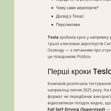
Чому саме аеропорти?
Досвід у Техасі
Перспективи
Tesla
зробила крок у напрямку 
трьох ключових аеропортів Сил
Окленду — з питанням про отрим
це повідомляє Politico.
Перші кроки Tesl
Компанія розпочала тестування 
наприкінці липня 2025 року. На 
формат не передбачає використ
відеозаписах поїздок видно, щ
Full Self-Driving (Supervised)
— 