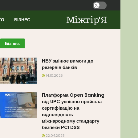
Міжгір'Я
ТО
БІЗНЕС
Бізнес
.
НБУ змінює вимоги до
резервів банків
14.10.2025
Платформа Open Banking
від UPC успішно пройшла
сертифікацію на
відповідність
міжнародному стандарту
безпеки PCI DSS
22.04.2025