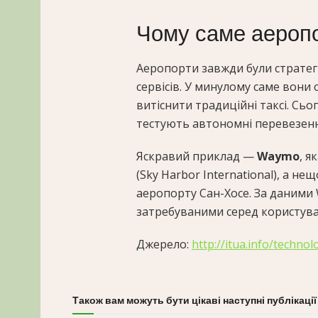
Чому саме аероп
Аеропорти завжди були страте
сервісів. У минулому саме вони с
витіснити традиційні таксі. Сьо
тестують автономні перевезенн
Яскравий приклад —
Waymo
, я
(Sky Harbor International), а н
аеропорту Сан-Хосе. За даними 
затребуваними серед користува
Джерело:
http://itua.info/techno
Також вам можуть бути цікаві наступні публікації