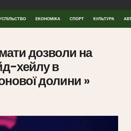
УСПІЛЬСТВО
ЕКОНОМІКА
СПОРТ
КУЛЬТУРА
АВ
имати дозволи на
йд-хейлу в
онової долини »