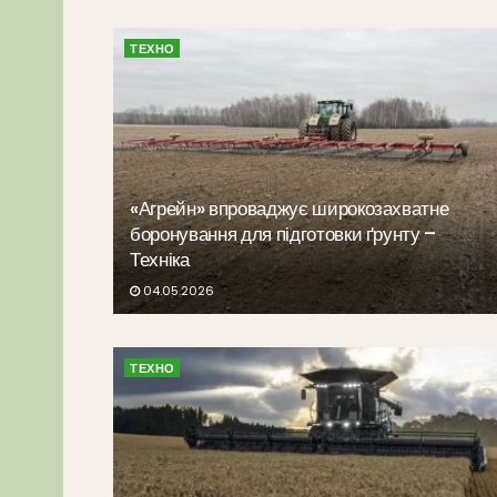
ТЕХНО
«Агрейн» впроваджує широкозахватне
боронування для підготовки ґрунту –
Техніка
04.05.2026
ТЕХНО