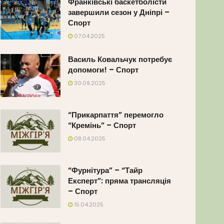
Франківські баскетболісти
завершили сезон у Дніпрі –
Спорт
07.04.2025
Василь Ковальчук потребує
допомоги! – Спорт
30.09.2025
“Прикарпаття” перемогло
“Кремінь” – Спорт
08.04.2025
“Фурнітура” – “Тайр
Експерт”: пряма трансляція
– Спорт
15.04.2025