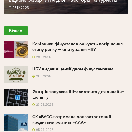
06.12.2025
Бізнес
.
Керівники фінустанов очікують погіршення
стану ринку — опитування НБУ
29.11.2025
НБУ видав ліцензії двом фінустановам
21.10.2025
Google запускає ШІ-асистента для онлайн-
шопінгу
23.05.2025
СК «ВУСО» отримала довгостроковий
кредитний рейтинг «ААА»
05.09.2025