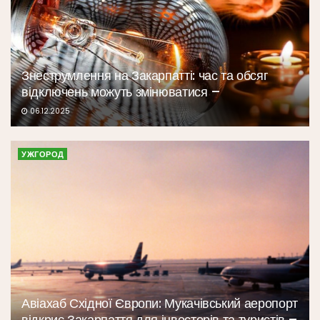
Знеструмлення на Закарпатті: час та обсяг
відключень можуть змінюватися –
06.12.2025
УЖГОРОД
Авіахаб Східної Європи: Мукачівський аеропорт
відкриє Закарпаття для інвесторів та туристів –