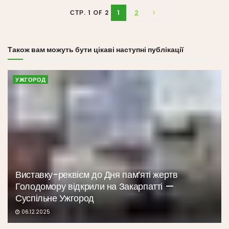
1
2
СТР. 1 OF 2
Також вам можуть бути цікаві наступні публікації
УЖГОРОД
Виставку-реквієм до Дня пам’яті жертв
Голодомору відкрили на Закарпатті —
Суспільне Ужгород
06.12.2025