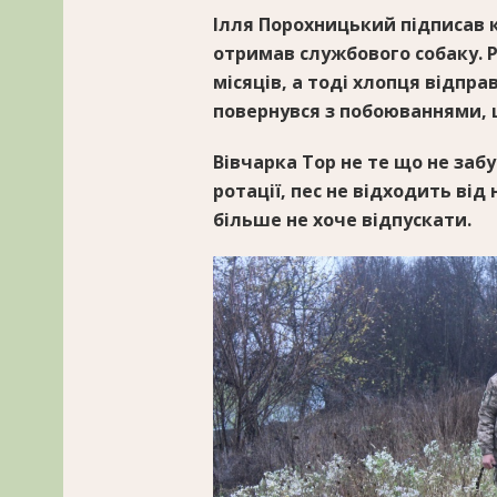
Ілля Порохницький підписав к
отримав службового собаку. 
місяців, а тоді хлопця відпр
повернувся з побоюваннями, щ
Вівчарка Тор не те що не заб
ротації, пес не відходить від
більше не хоче відпускати.