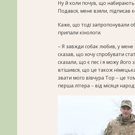
Ну й коли почув, що набирають 
Подався, мене взяли, підписав к
Каже, що тоді запропонували об
припали кінологи.
– Я завжди собак любив, у мене 
сказав, що хочу спробувати ста
сказали, що є пес і я можу його 
втішився, що це також німецька
звати мого вівчура Тор – це том
перша літера – від місяця народж