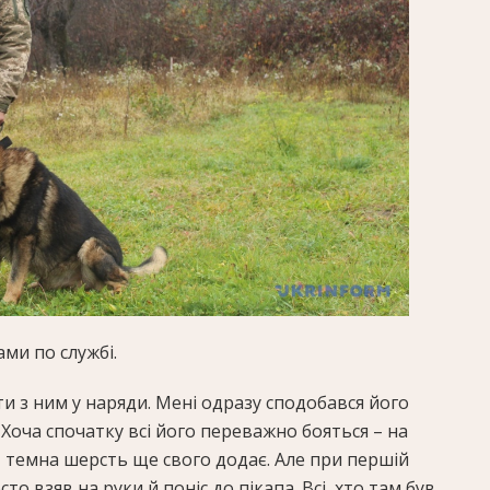
ми по службі.
ти з ним у наряди. Мені одразу сподобався його
 Хоча спочатку всі його переважно бояться – на
 темна шерсть ще свого додає. Але при першій
то взяв на руки й поніс до пікапа. Всі, хто там був,