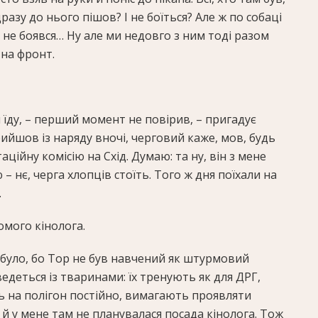
разу до нього пішов? І не боїться? Але ж по собаці
й не боявся… Ну але ми недовго з ним тоді разом
 на фронт.
я їду, – перший момент не повірив, – пригадує
ийшов із наряду вночі, черговий каже, мов, будь
ційну комісію на Схід. Думаю: та ну, він з мене
– нє, черга хлопців стоїть. Того ж дня поїхали на
.
омого кінолога.
 було, бо Тор не був навчений як штурмовий
едеться із тваринами: їх тренують як для ДРГ,
ть на полігон постійно, вимагають проявляти
а й у мене там не планувалася посада кінолога. Тож