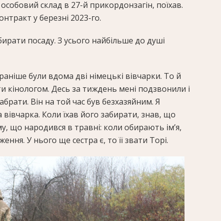
особовий склад в 27-й прикордонзагін, поїхав.
онтракт у березні 2023-го.
ирати посаду. З усього найбільше до душі
раніше були вдома дві німецькі вівчарки. То й
ти кінологом. Десь за тиждень мені подзвонили і
забрати. Він на той час був безхазяйним. Я
 вівчарка. Коли їхав його забирати, знав, що
у, що народився в травні: коли обирають ім’я,
ення. У нього ще сестра є, то її звати Торі.