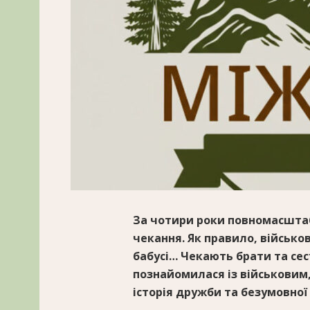
За чотири роки повномасштаб
чекання. Як правило, військ
бабусі… Чекають брати та сес
познайомилася із військовим,
історія дружби та безумовної