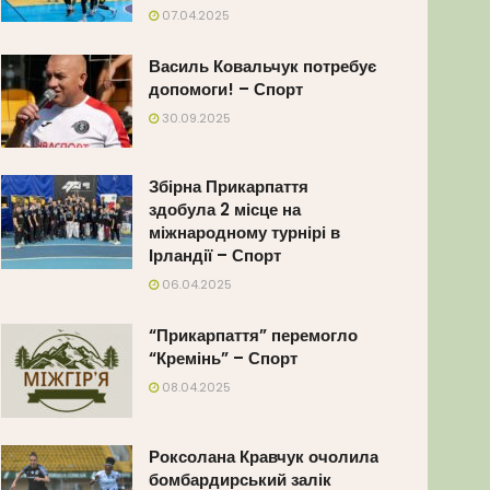
07.04.2025
Василь Ковальчук потребує
допомоги! – Спорт
30.09.2025
Збірна Прикарпаття
здобула 2 місце на
міжнародному турнірі в
Ірландії – Спорт
06.04.2025
“Прикарпаття” перемогло
“Кремінь” – Спорт
08.04.2025
Роксолана Кравчук очолила
бомбардирський залік