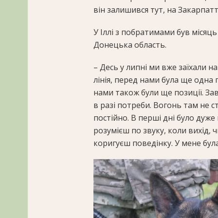
він залишився тут, на Закарпатті,
У Іллі з побратимами був місяць 
Донецька область.
– Десь у липні ми вже заїхали н
лінія, перед нами була ще одна п
нами також були ще позиції. За
в разі потреби. Вогонь там не ст
постійно. В перші дні було дуже
розумієш по звуку, коли вихід, 
коригуєш поведінку. У мене бул