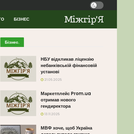
Міжгір'Я
ТО
БІЗНЕС
Бізнес
.
НБУ відкликав ліцензію
небанківській фінансовій
установі
21.05.2025
Маркетплейс Prom.ua
отримав нового
гендиректора
13.11.2025
МВФ хоче, щоб Україна