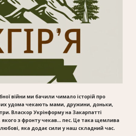
ної війни ми бачили чимало історій про
ових удома чекають мами, дружини, доньки,
три. Власкор Укрінформу на Закарпатті
 якого з фронту чекав… пес. Це така щемлива
 любові, яка додає сили у наш складний час.