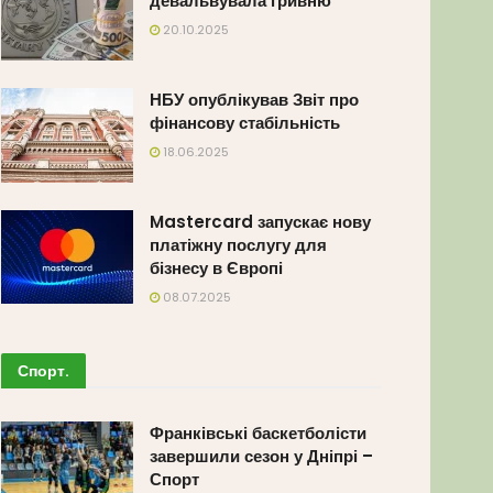
девальвувала гривню
20.10.2025
НБУ опублікував Звіт про
фінансову стабільність
18.06.2025
Mastercard запускає нову
платіжну послугу для
бізнесу в Європі
08.07.2025
Спорт
.
Франківські баскетболісти
завершили сезон у Дніпрі –
Спорт