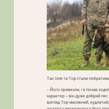
Так Ілля та Тор стали побратима
– Його привезли, і я почав ходи
характер – він дуже добрий пес.
вигляд Тор масивний, кудлатий,
зустрічі у ветеринара я його прос