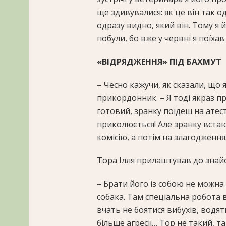
ще здивувалися: як це він так од
одразу видно, який він. Тому я 
побули, бо вже у червні я поїхав
«ВІДРЯДЖЕННЯ» ПІД БАХМУТ
– Чесно кажучи, як сказали, що 
прикордонник. – Я тоді якраз пр
готовий, зранку поїдеш на атеста
приколюється! Але зранку встаю 
комісію, а потім на злагодження
Тора Ілля прилаштував до знай
– Брати його із собою не можна
собака. Там спеціальна робота в
вчать не боятися вибухів, водя
більше агресії… Тор не такий, т