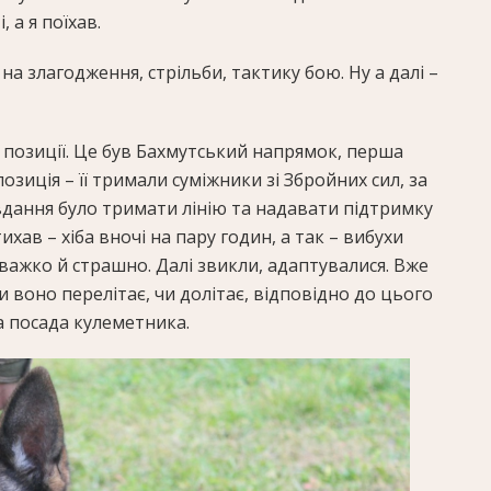
 а я поїхав.
на злагодження, стрільби, тактику бою. Ну а далі –
а позиції. Це був Бахмутський напрямок, перша
озиція – її тримали суміжники зі Збройних сил, за
вдання було тримати лінію та надавати підтримку
ихав – хіба вночі на пару годин, а так – вибухи
 важко й страшно. Далі звикли, адаптувалися. Вже
чи воно перелітає, чи долітає, відповідно до цього
а посада кулеметника.