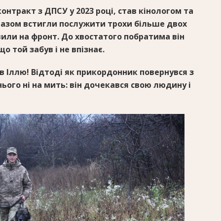
онтракт з ДПСУ у 2023 році, став кінологом та
Разом встигли послужити трохи більше двох
авили на фронт. До хвостатого побратима він
о той забув і не впізнає.
ув Іллю! Відтоді як прикордонник повернувся з
 нього ні на мить: він дочекався свою людину і