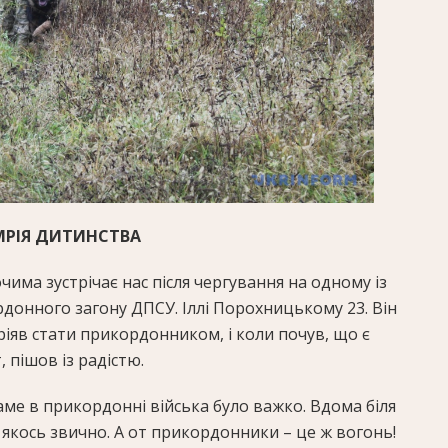
РІЯ ДИТИНСТВА
има зустрічає нас після чергування на одному із
донного загону ДПСУ. Іллі Порохницькому 23. Він
ріяв стати прикордонником, і коли почув, що є
 пішов із радістю.
аме в прикордонні війська було важко. Вдома біля
 якось звично. А от прикордонники – це ж вогонь!