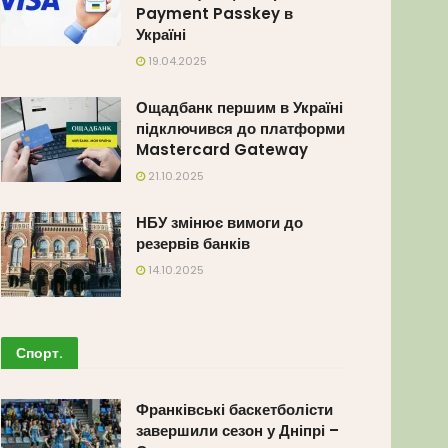
Payment Passkey в
Україні
19.04.2025
Ощадбанк першим в Україні
підключився до платформи
Mastercard Gateway
21.10.2025
НБУ змінює вимоги до
резервів банків
14.10.2025
Спорт
.
Франківські баскетболісти
завершили сезон у Дніпрі –