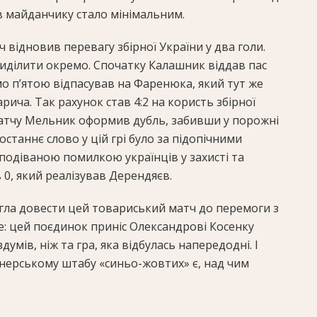
в майданчику стало мінімальним.
 відновив перевагу збірної України у два голи.
иділити окремо. Спочатку Калашник віддав пас
мо п’ятою відпасував на Фаренюка, який тут же
рича. Так рахунок став 4:2 на користь збірної
 матчу Мельник оформив дубль, забивши у порожні
станнє слово у цій грі було за підопічними
сподіваною помилкою українців у захисті та
 0, який реалізував Дерендяєв.
огла довести цей товариський матч до перемоги з
не: цей поєдинок приніс Олександрові Косенку
умів, ніж та гра, яка відбулась напередодні. І
енерському штабу «синьо-жовтих» є, над чим