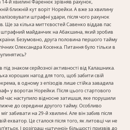
а 14-й хвилині Фаренюк зрівняв рахунок,
хній ближній кут воріт Норейки. А вже за хвилину
алізовувати штрафні удари, після чого рахунок
ів. Ще за кілька миттєвостей Савенко віддав пас
 у штрафний майданчик на Абакшина, який зробив
 України. Безумовно, друга половина першого тайму
пічних Олександра Косенка. Питання було тільки в
зупинятись?
 під знаком серйозної активності від Калашника.
ілька хороших нагод для того, щоб забити свій
окрема, в одному з епізодів лише стійка завадила
аф» у воротах Норейки. Після цього стартового
який час наступило відносне затишшя, яке порушили
ближче до середини другого тайму. Особливо
міг забивати на 29-й хвилині. Але він забив після
ій екватор. Це сталося після того, як литовці чи не
вп’ятьох. І розіграш «штучної» більшості призвів до