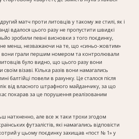
ругий матч проти литовців у такому же стилі, як і
анді вдалося цього разу не пропустити швидкі
іньйо зробили певні висновки з того поєдинку,
м не менш, незважаючи на те, що «синьо-жовтим»
л, вони грали першим номером та контролювали
литовців було видно, що цього разу вони
своїм візаві. Кілька разів вони намагались
ині балтійці повели в рахунку. Це сталося після
лік від власного штрафного майданчику, за що
скас покарав за це порушення реалізованим
льш натхненно, але все ж таки трохи згодом
раїнських футзалістів, які намагались відповісти
котрий у цьому поєдинку захищав «пост № 1» у