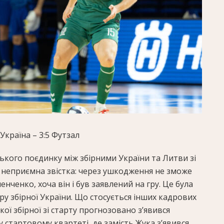
Україна – 3:5
Футзал
кого поєдинку між збірними України та Литви зі
 неприємна звістка: через ушкодження не зможе
енченко, хоча він і був заявлений на гру. Це була
у збірної України. Що стосується інших кадрових
кої збірної зі старту прогнозовано з’явився
у стартовому квартеті, де замість Жука з’явився