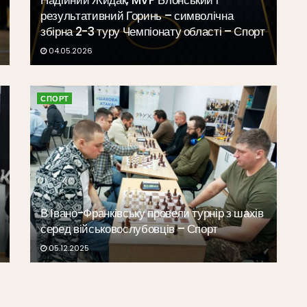
Надійний Жидак, MVP Блонський і
результативний Горинь – символічна
збірна 2-3 туру Чемпіонату області – Спорт
04.05.2026
СПОРТ
В Івано-Франківську провели турнір з шахів
серед військовослубовців – Спорт
05.12.2025