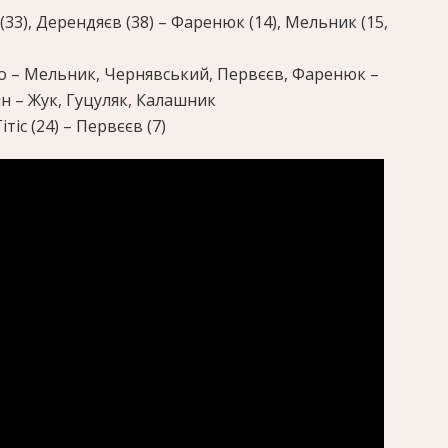
 (33), Дерендяєв (38) – Фаренюк (14), Мельник (15,
о – Мельник, Чернявський, Первєєв, Фаренюк –
н – Жук, Гуцуляк, Калашник
Гітіс (24) – Первєєв (7)