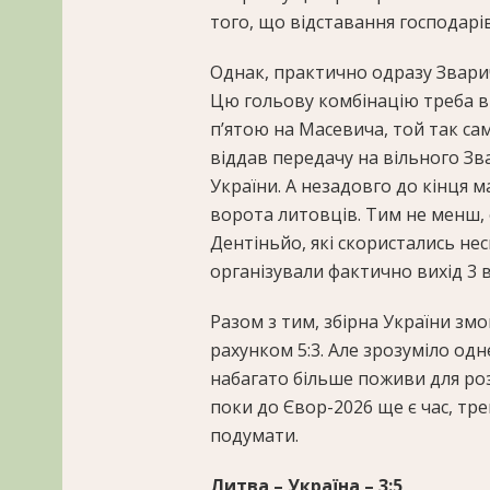
того, що відставання господарі
Однак, практично одразу Зварич
Цю гольову комбінацію треба в
п’ятою на Масевича, той так са
віддав передачу на вільного Зва
України. А незадовго до кінця
ворота литовців. Тим не менш, о
Дентіньйо, які скористались не
організували фактично вихід 3 в
Разом з тим, збірна України зм
рахунком 5:3. Але зрозуміло од
набагато більше поживи для розд
поки до Євор-2026 ще є час, тр
подумати.
Литва – Україна – 3:5