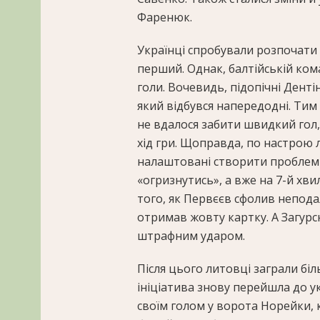
Фаренюк.
Українці спробували розпочати д
перший. Однак, балтійській ком
голи. Вочевидь, підопічні Дент
який відбувся напередодні. Ти
не вдалося забити швидкий го
хід гри. Щоправда, по настрою 
налаштовані створити проблеми 
«огризнутись», а вже на 7-й хвил
того, як Первєєв сфолив непода
отримав жовту картку. А Загур
штрафним ударом.
Після цього литовці заграли бі
ініціатива знову перейшла до ук
своїм голом у ворота Норейки, 