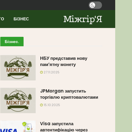
Міжгір'Я
ТО
БІЗНЕС
Бізнес
.
НБУ представив нову
пам’ятну монету
27.11.2025
JPMorgan запустить
торгівлю криптовалютами
15.10.2025
Visa запустила
автентифікацію через