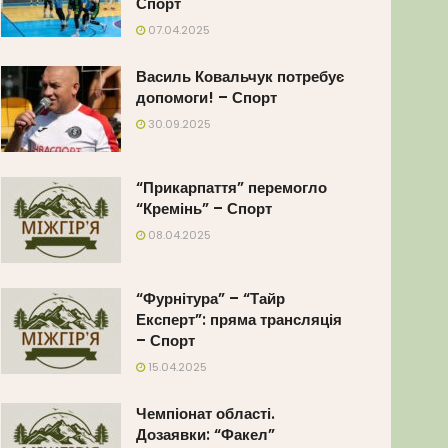
Спорт
07.04.2025
Василь Ковальчук потребує
допомоги! – Спорт
30.09.2025
“Прикарпаття” перемогло
“Кремінь” – Спорт
08.04.2025
“Фурнітура” – “Тайр
Експерт”: пряма трансляція
– Спорт
15.04.2025
Чемпіонат області.
Дозаявки: “Факел”