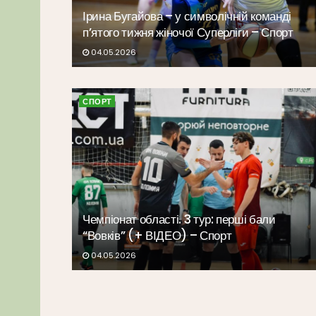
Ірина Бугайова – у символічній команді
п’ятого тижня жіночої Суперліги – Спорт
04.05.2026
СПОРТ
Чемпіонат області. 3 тур: перші бали
“Вовків” (+ ВІДЕО) – Спорт
04.05.2026