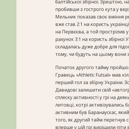
балтійської збірної. Зрештою, н
пробивши з гострого кута у вер
Мельник показав своє вміння ре
вже став 2:1 на користь українц
на Первєєва, а той прострілив
рахунок 3:1 на користь збірної
складалась дуже добре для підо
тому, чи будуть на цьому вони 
Початок другого тайму пройшов
Гравець «Athletic Futsal» мав к
перший гол за збірну України. З
Давидові залишити свій «автогр
сплеску активності у грі на де
литовці, котрі активізувались 
активним був Баранаускас, який 
того, як другий тайм перетнув св
вперше у цій грі вирішили піти 