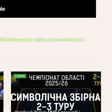
5/09/24/tovaryskyy-match-2-lytva-ukraina-3-5/
СПОРТ