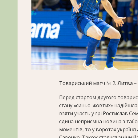
Товариський матч № 2. Литва – 
Перед стартом другого товарись
стану «синьо-жовтих» надійшла
взяти участь у грі Ростислав Сем
єдина неприємна новина з табор
моментів, то у воротах українсь
Савенко. Також сталися зміни й 