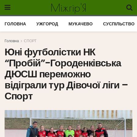
Міжгір'Я
ГОЛОВНА
УЖГОРОД
МУКАЧЕВО
СУСПІЛЬСТВО
Головна
СПОРТ
Юні футболістки НК
“Пробій”-Городенківська
ДЮСШ переможно
відіграли тур Дівочої ліги –
Спорт