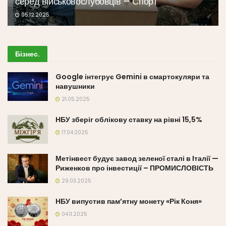
серед військовослубовців – Спорт
05.12.2025
Бізнес
.
Google інтегрує Gemini в смартокуляри та
навушники
21.05.2025
НБУ зберіг облікову ставку на рівні 15,5%
17.04.2025
Метінвест будує завод зеленої сталі в Італії —
Риженков про інвестиції – ПРОМИСЛОВІСТЬ
29.03.2025
НБУ випустив пам’ятну монету «Рік Коня»
04.11.2025