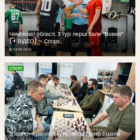
Чемпіонат області. 3 тур: перші бали “Вовків”
(+ ВІДЕО) – Спорт
04.05.2026
СПОРТ
В Івано-Франківську провели турнір з шахів