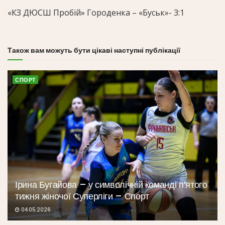
«КЗ ДЮСШ Пробій» Городенка – «Буськ»- 3:1
Також вам можуть бути цікаві наступні публікації
СПОРТ
Ірина Бугайова – у символічній команді п’ятого
тижня жіночої Суперліги – Спорт
04.05.2026