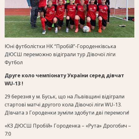
Юні футболістки НК “Пробій”-Городенківська
ДЮСШ переможно відіграли тур Дівочої ліги
Футбол
Друге коло чемпіонату України серед дівчат
WU-13 !
29 березня у м. Буськ, що на Львівщині відіграли
стартові матчі другого кола Дівочої ліги WU-13.
ДІвчата з Городенки зуміли здобути дві перемоги!
«КЗ ДЮСШ Пробій» Городенка – «Рута» Дрогобич –
7:0