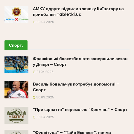
АМКУ вдруге відхилив заявку Київстару на
придбання Tabletki.ua
09.04.2025
Спорт
.
Франківські баскетболісти завершили сезон
у Дніпрі – Спорт
07.04.2025
Василь Ковальчук потребує допомоги! –
Спорт
30.09.2025
“Прикарпаття” перемогло “Кремінь” – Спорт
08.04.2025
“Фурнітура” – “Тайр Експерт”: пряма