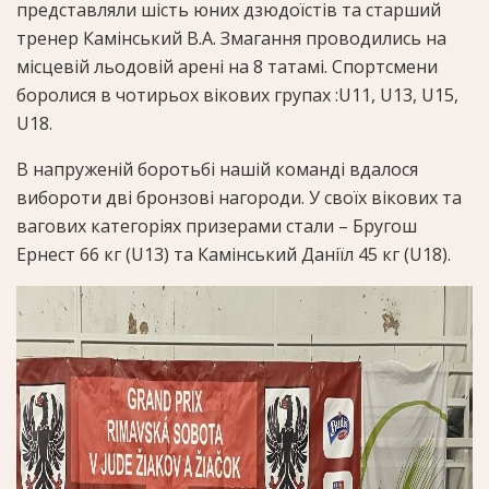
представляли шість юних дзюдоїстів та старший
тренер Камінський В.А. Змагання проводились на
місцевій льодовій арені на 8 татамі. Спортсмени
боролися в чотирьох вікових групах :U11, U13, U15,
U18.
В напруженій боротьбі нашій команді вдалося
вибороти дві бронзові нагороди. У своїх вікових та
вагових категоріях призерами стали – Бругош
Ернест 66 кг (U13) та Камінський Даніїл 45 кг (U18).