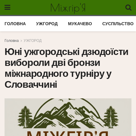
Міжгір'Я
ГОЛОВНА
УЖГОРОД
МУКАЧЕВО
СУСПІЛЬСТВО
Головна
УЖГОРОД
Юні ужгородські дзюдоїсти
вибороли дві бронзи
міжнародного турніру у
Словаччині