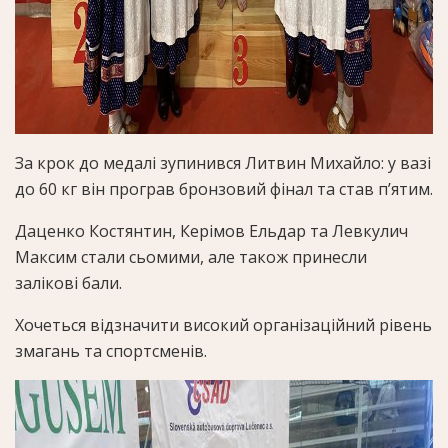
За крок до медалі зупинився Литвин Михайло: у вазі
до 60 кг він програв бронзовий фінал та став п’ятим.
Даценко Костянтин, Керімов Ельдар та Левкулич
Максим стали сьомими, але також принесли
залікові бали.
Хочеться відзначити високий організаційний рівень
змагань та спортсменів.