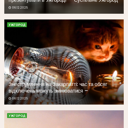
06.12.2025
УЖГОРОД
Знеструмлення на Закарпатті: час та обсяг
відключень можуть змінюватися –
06.12.2025
УЖГОРОД