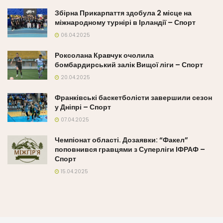
Збірна Прикарпаття здобула 2 місце на
міжнародному турнірі в Ірландії – Спорт
06.04.2025
Роксолана Кравчук очолила
бомбардирський залік Вищої ліги – Спорт
20.04.2025
Франківські баскетболісти завершили сезон
у Дніпрі – Спорт
07.04.2025
Чемпіонат області. Дозаявки: “Факел”
поповнився гравцями з Суперліги ІФРАФ –
Спорт
15.04.2025