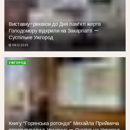
Виставку-реквієм до Дня пам’яті жертв
Голодомору відкрили на Закарпатті —
Суспільне Ужгород
06.12.2025
УЖГОРОД
Книгу “Горянська ротонда” Михайла Приймича
презентували в Ужгороді — Суспільне Ужгород