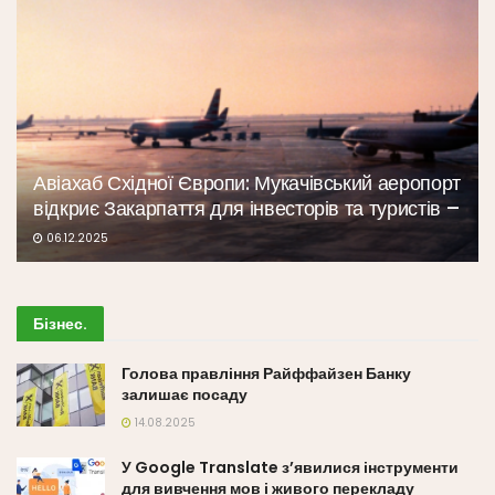
Авіахаб Східної Європи: Мукачівський аеропорт
відкриє Закарпаття для інвесторів та туристів –
06.12.2025
Бізнес
.
Голова правління Райффайзен Банку
залишає посаду
14.08.2025
У Google Translate з’явилися інструменти
для вивчення мов і живого перекладу