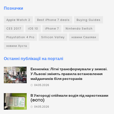
Позначки
Apple Watch 2
Best iPhone 7 deals
Buying Guides
CES 2017
iOS 10
iPhone 7
Nintendo Switch
Playstation 4 Pro
Sillicon Valley
новини Сваляви
новини Хуста
Останні публікації на порталі
Економіка: Літні трансформували у зимові.
У Львові змінять правила встановлення
майданчиків біля ресторанів
04.05.2026
В Ужгороді спіймали водія під наркотиками
(ФОТО)
04.05.2026