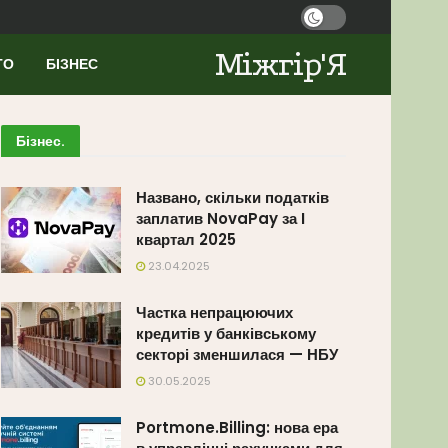
Міжгір'Я
ТО
БІЗНЕС
Бізнес
.
Названо, скільки податків
заплатив NovaPay за I
квартал 2025
23.04.2025
Частка непрацюючих
кредитів у банківському
секторі зменшилася — НБУ
30.05.2025
Portmone.Billing: нова ера