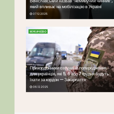
Веніславський назвав “неминучий чинник”,
який впливає на мобілізацію в Україні
07.12.2025
МУКАЧЕВО
Прикордонники озвучили попередження
для українців, які 5, 6 або 7 грудня будуть
їхати за кордон — Закарпаття
06.12.2025