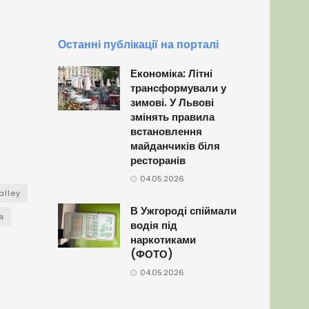
Останні публікації на порталі
Економіка: Літні
трансформували у
зимові. У Львові
змінять правила
встановлення
майданчиків біля
ресторанів
04.05.2026
alley
В Ужгороді спіймали
а
водія під
наркотиками
(ФОТО)
04.05.2026