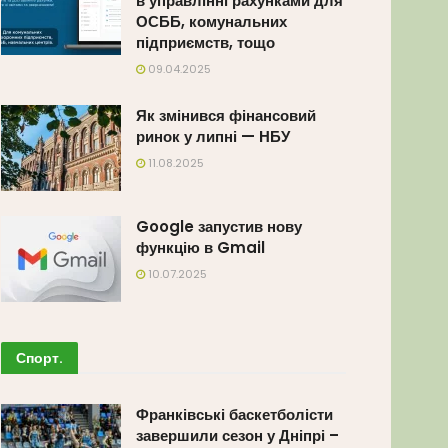
в управлінні рахунками для
ОСББ, комунальних
підприємств, тощо
09.04.2025
Як змінився фінансовий
ринок у липні — НБУ
11.08.2025
Google запустив нову
функцію в Gmail
10.07.2025
Спорт
.
Франківські баскетболісти
завершили сезон у Дніпрі –