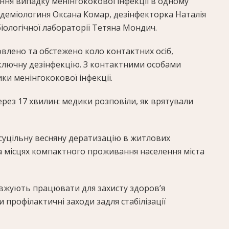
ння випадку менінгококової інфекції в одному
ідеміологиня Оксана Комар, дезінфекторка Наталія
ологічної лабораторії Тетяна Мондич.
влено та обстежено коло контактних осіб,
аключну дезінфекцію. З контактними особами
и менінгококової інфекції.
рез 17 хвилин: медики розповіли, як врятували
и суцільну весняну дератизацію в житлових
а місцях компактного проживання населення міста
овжують працювати для захисту здоров’я
рофілактичні заходи задля стабілізації