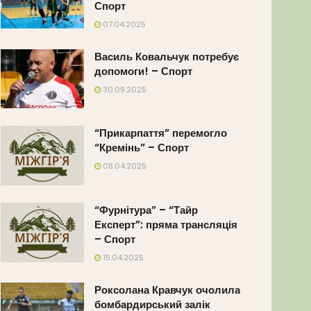
Спорт
07.04.2025
Василь Ковальчук потребує
допомоги! – Спорт
30.09.2025
“Прикарпаття” перемогло
“Кремінь” – Спорт
08.04.2025
“Фурнітура” – “Тайр
Експерт”: пряма трансляція
– Спорт
15.04.2025
Роксолана Кравчук очолила
бомбардирський залік