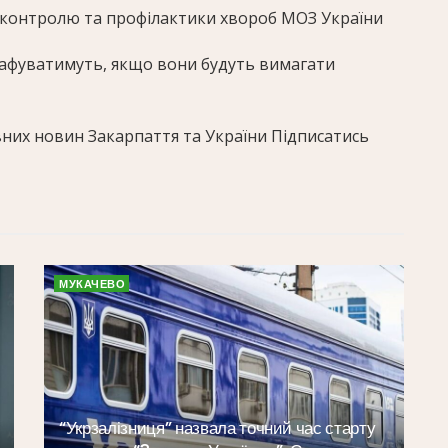
 контролю та профілактики хвороб МОЗ України
афуватимуть, якщо вони будуть вимагати
них новин Закарпаття та України Підписатись
МУКАЧЕВО
“Укрзалізниця” назвала точний час старту