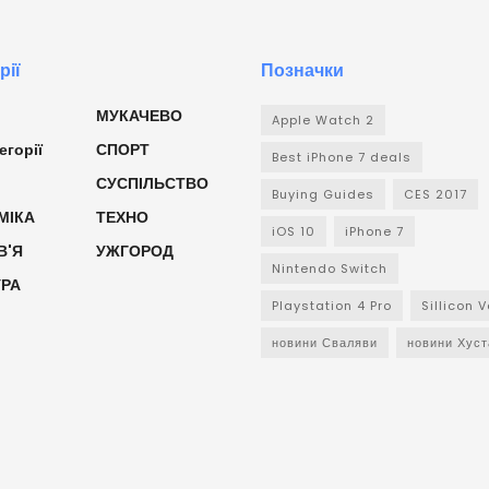
рії
Позначки
МУКАЧЕВО
Apple Watch 2
егорії
СПОРТ
Best iPhone 7 deals
СУСПІЛЬСТВО
Buying Guides
CES 2017
МІКА
ТЕХНО
iOS 10
iPhone 7
В'Я
УЖГОРОД
Nintendo Switch
УРА
Playstation 4 Pro
Sillicon V
новини Сваляви
новини Хуст