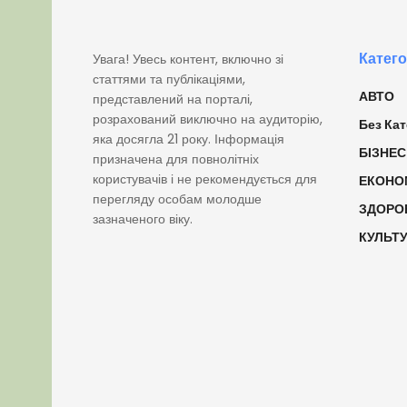
Катего
Увага! Увесь контент, включно зі
статтями та публікаціями,
АВТО
представлений на порталі,
розрахований виключно на аудиторію,
Без Кат
яка досягла 21 року. Інформація
БІЗНЕС
призначена для повнолітніх
користувачів і не рекомендується для
ЕКОНО
перегляду особам молодше
ЗДОРО
зазначеного віку.
КУЛЬТ