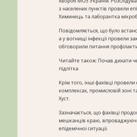
хвороб МОЗ України. Розслідува
з населених пунктів провели еп
Химинець та лаборантка мікробі
Повідомляється, що було встано
а у вогнищі інфекції провели з
обговорили питання профілактик
Читайте також: Почав дихати че
підлітка
Крім того, інші фахівці провел
комплексах, промисловій зоні т
Хуст.
Зазначається, що фахівці прод
мешканців краю, впроваджуючи п
епідемічної ситуації.