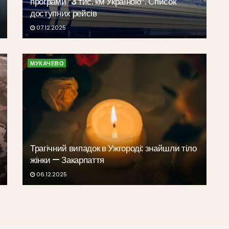
програми “3 тис. км Україною”. Список
доступних рейсів
07.12.2025
МУКАЧЕВО
Трагічний випадок в Ужгороді: знайшли тіло
жінки — Закарпаття
06.12.2025