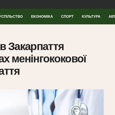
УСПІЛЬСТВО
ЕКОНОМІКА
СПОРТ
КУЛЬТУРА
АВ
ів Закарпаття
ах менінгококової
аття