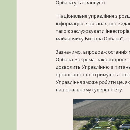
Орбана у Гатванпусті.
"Національне управління з розш
інформацію в органах, що видаю
також заслуховувати інвесторів
майданчику Віктора Орбана", – 
Зазначимо, впродовж останніх м
Орбана. Зокрема, законопроєкт 
дозволить Управлінню з питань 
організації, що отримують інозе
Управління зможе робити це, я
національному суверенітету.