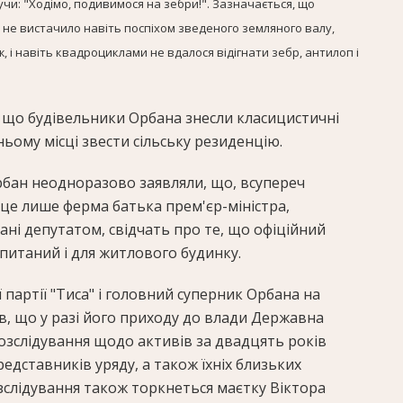
чи: "Ходімо, подивимося на зебри!". Зазначається, що
 не вистачило навіть поспіхом зведеного земляного валу,
, і навіть квадроциклами не вдалося відігнати зебр, антилоп і
, що будівельники Орбана знесли класицистичні
ньому місці звести сільську резиденцію.
Орбан неодноразово заявляли, що, всупереч
це лише ферма батька прем'єр-міністра,
ані депутатом, свідчать про те, що офіційний
питаний і для житлового будинку.
 партії "Тиса" і головний суперник Орбана на
в, що у разі його приходу до влади Державна
озслідування щодо активів за двадцять років
редставників уряду, а також їхніх близьких
зслідування також торкнеться маєтку Віктора