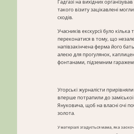
Гадгазі на вихідних організував
такого візиту зацікавлені могл
сходів.
Учасників екскурсії було кілька 
переконатися в тому, що незале
напівзакінчена ферма його бать
алеєю для прогулянок, каплице
фонтанами, підземним гаражем,
Угорські журналісти прирівняли
вперше потрапили до заміської
Януковича, щоб на власні очі по
золота.
У матеріалі згадується мама, яка заох