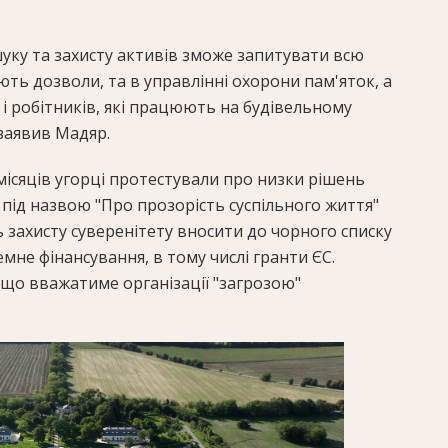
уку та захисту активів зможе запитувати всю
ть дозволи, та в управлінні охорони пам'яток, а
 і робітників, які працюють на будівельному
заявив Мадяр.
ісяців угорці протестували про низки рішень
під назвою "Про прозорість суспільного життя"
захисту суверенітету вносити до чорного списку
мне фінансування, в тому числі гранти ЄС.
кщо вважатиме організації "загрозою"