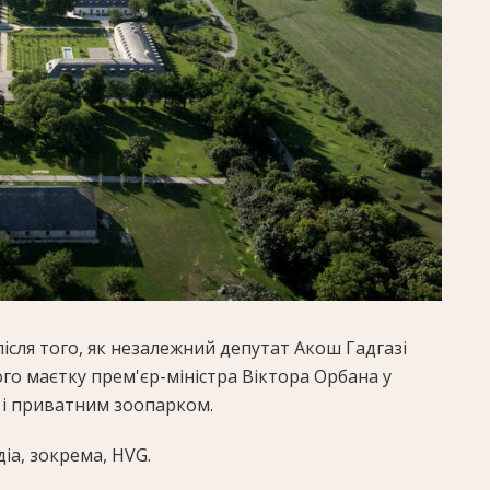
після того, як незалежний депутат Акош Гадгазі
о маєтку прем'єр-міністра Віктора Орбана у
 і приватним зоопарком.
іа, зокрема, HVG.