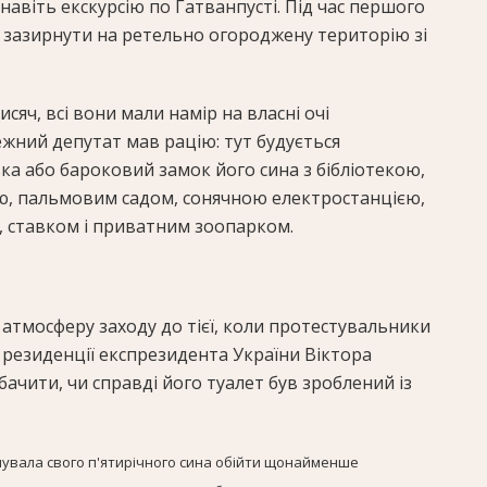
 навіть екскурсію по Гатванпусті. Під час першого
и зазирнути на ретельно огороджену територію зі
тисяч, всі вони мали намір на власні очі
жний депутат мав рацію: тут будується
ка або бароковий замок його сина з бібліотекою,
ю, пальмовим садом, сонячною електростанцією,
 ставком і приватним зоопарком.
 атмосферу заходу до тієї, коли протестувальники
 резиденції експрезидента України Віктора
бачити, чи справді його туалет був зроблений із
очувала свого п'ятирічного сина обійти щонайменше