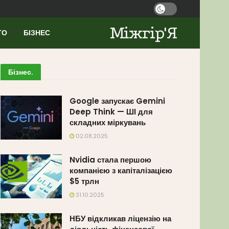
Міжгір'Я
ТО
БІЗНЕС
Бізнес
.
Google запускає Gemini
Deep Think — ШІ для
складних міркувань
02.08.2025
Nvidia стала першою
компанією з капіталізацією
$5 трлн
31.10.2025
НБУ відкликав ліцензію на