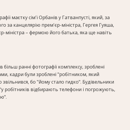
фії маєтку сім'ї Орбанів у Гатванпуcті, який, за
го за канцелярію прем'єр-міністра, Гергея Гуяша,
єр-міністра – фермою його батька, яка ще навіть
 більш ранні фотографії комплексу, зроблені
ами, кадри були зроблені "робітником, який
звільнився, бо "йому стало гидко". Будівельники
"у робітників відбирають телефони і погрожують,
ю".