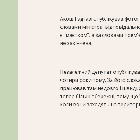
Акош Гадгазі опублікував фотогра
словами міністра, відповідально
є "маєтком", а за словами прем'
не закінчена.
Незалежний депутат опублікував
чотири роки тому. За його слов
працював там недовго і швидко 
тепер більш обережні, тому що 
коли вони заходять на територі