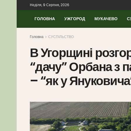
Неділя, 9 Серпня, 2026
ГОЛОВНА
УЖГОРОД
МУКАЧЕВО
С
Головна
СУСПІЛЬСТВО
В Угорщині розго
“дачу” Орбана з 
– “як у Януковича