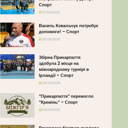
Спорт
07.04.2025
Василь Ковальчук потребує
допомоги! – Спорт
30.09.2025
Збірна Прикарпаття
здобула 2 місце на
міжнародному турнірі в
Ірландії – Спорт
06.04.2025
“Прикарпаття” перемогло
“Кремінь” – Спорт
08.04.2025
Роксолана Кравчук очолила