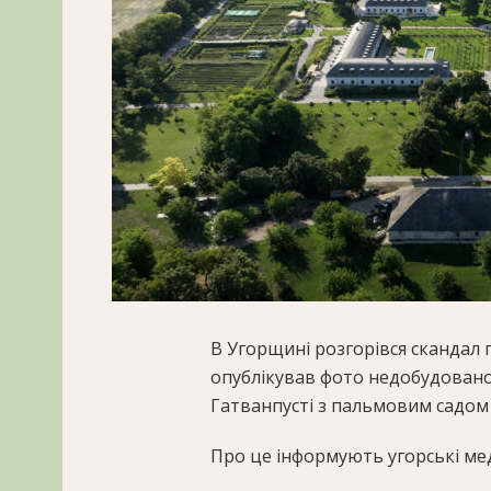
В Угорщині розгорівся скандал 
опублікував фото недобудованог
Гатванпусті з пальмовим садом
Про це інформують угорські мед