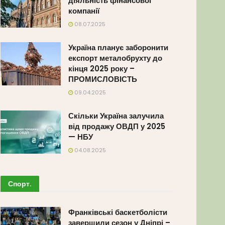
діяльність фінансової
компанії
08.07.2025
Україна планує заборонити
експорт металобрухту до
кінця 2025 року –
ПРОМИСЛОВІСТЬ
09.04.2025
Скільки Україна залучила
від продажу ОВДП у 2025
— НБУ
04.08.2025
Спорт
.
Франківські баскетболісти
завершили сезон у Дніпрі –