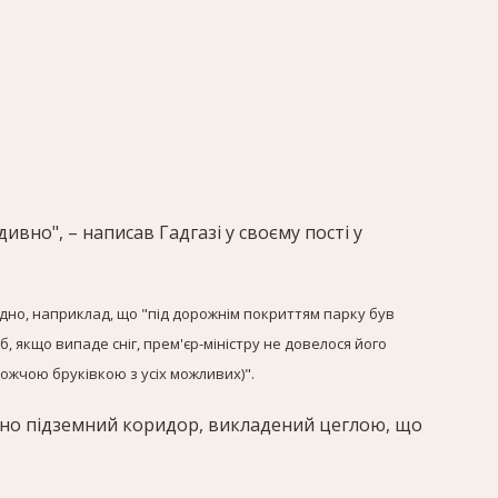
ивно", – написав Гадгазі у своєму пості у
идно, наприклад, що "під дорожнім покриттям парку був
 якщо випаде сніг, прем'єр-міністру не довелося його
ожчою бруківкою з усіх можливих)".
дно підземний коридор, викладений цеглою, що