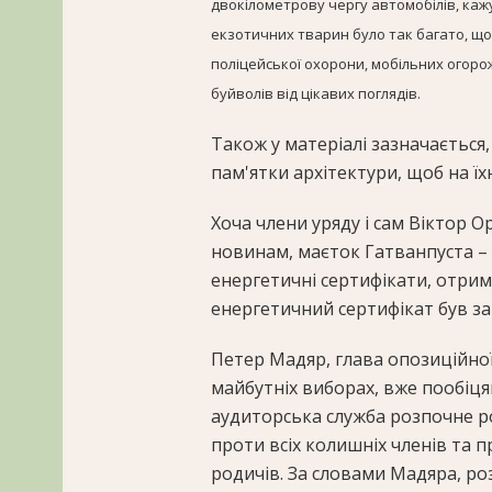
двокілометрову чергу автомобілів, кажу
екзотичних тварин було так багато, що
поліцейської охорони, мобільних огорож
буйволів від цікавих поглядів.
Також у матеріалі зазначається
пам'ятки архітектури, щоб на їх
Хоча члени уряду і сам Віктор 
новинам, маєток Гатванпуста – 
енергетичні сертифікати, отрим
енергетичний сертифікат був за
Петер Мадяр, глава опозиційної
майбутніх виборах, вже пообіця
аудиторська служба розпочне р
проти всіх колишніх членів та п
родичів. За словами Мадяра, ро