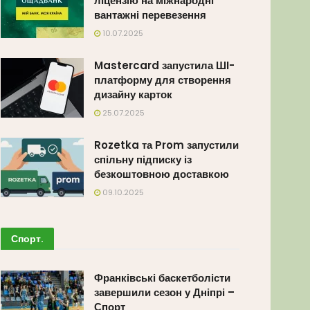
ліцензію на міжнародні
вантажні перевезення
10.07.2025
Mastercard запустила ШІ-
платформу для створення
дизайну карток
25.07.2025
Rozetka та Prom запустили
спільну підписку із
безкоштовною доставкою
09.10.2025
Спорт
.
Франківські баскетболісти
завершили сезон у Дніпрі –
Спорт