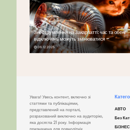
Знеструмлення на Закарпатті: час та обсяг
відключень можуть змінюватися –
06.12.2025
Катего
Увага! Увесь контент, включно зі
статтями та публікаціями,
АВТО
представлений на порталі,
розрахований виключно на аудиторію,
Без Кат
яка досягла 21 року. Інформація
БІЗНЕС
призначена для повнолітніх