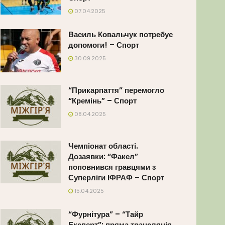
07.04.2025
Василь Ковальчук потребує
допомоги! – Спорт
30.09.2025
“Прикарпаття” перемогло
“Кремінь” – Спорт
08.04.2025
Чемпіонат області.
Дозаявки: “Факел”
поповнився гравцями з
Суперліги ІФРАФ – Спорт
15.04.2025
“Фурнітура” – “Тайр
Експерт”: пряма трансляція