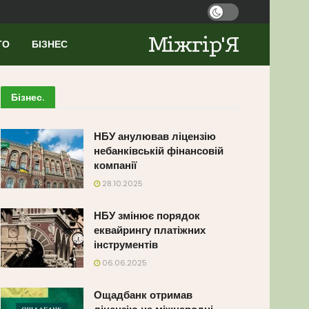
Міжгір'Я
ТО
БІЗНЕС
Бізнес
.
НБУ анулював ліцензію
небанківській фінансовій
компанії
28.10.2025
НБУ змінює порядок
еквайрингу платіжних
інструментів
06.06.2025
Ощадбанк отримав