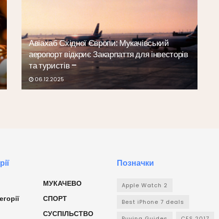
Авіахаб Східної Європи: Мукачівський
аеропорт відкриє Закарпаття для інвесторів
та туристів –
06.12.2025
рії
Позначки
МУКАЧЕВО
Apple Watch 2
егорії
СПОРТ
Best iPhone 7 deals
СУСПІЛЬСТВО
Buying Guides
CES 2017