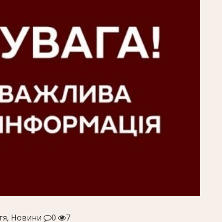
тя, Новини
0
7