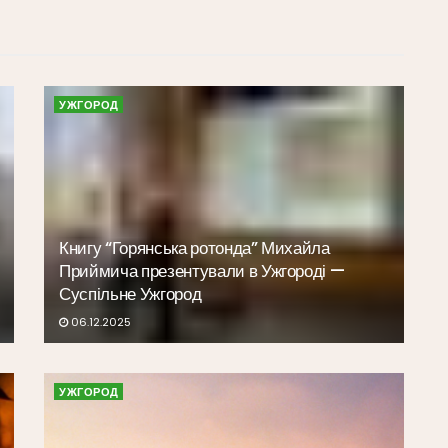
УЖГОРОД
Книгу “Горянська ротонда” Михайла
Приймича презентували в Ужгороді —
Суспільне Ужгород
06.12.2025
УЖГОРОД