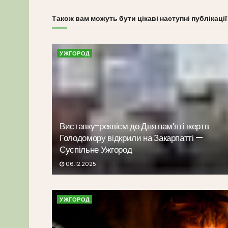
Також вам можуть бути цікаві наступні публікації
УЖГОРОД
Виставку-реквієм до Дня пам’яті жертв
Голодомору відкрили на Закарпатті —
Суспільне Ужгород
06.12.2025
УЖГОРОД