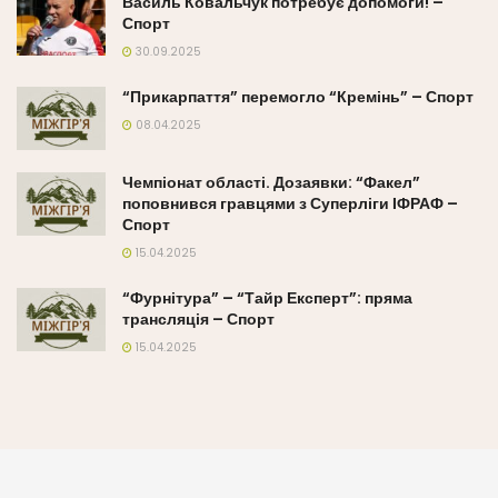
Василь Ковальчук потребує допомоги! –
Спорт
30.09.2025
“Прикарпаття” перемогло “Кремінь” – Спорт
08.04.2025
Чемпіонат області. Дозаявки: “Факел”
поповнився гравцями з Суперліги ІФРАФ –
Спорт
15.04.2025
“Фурнітура” – “Тайр Експерт”: пряма
трансляція – Спорт
15.04.2025