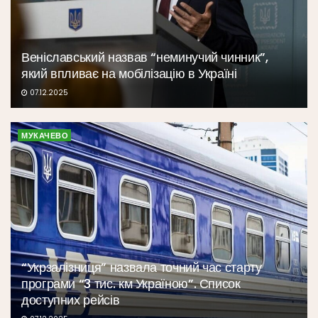
Веніславський назвав “неминучий чинник”,
який впливає на мобілізацію в Україні
07.12.2025
МУКАЧЕВО
“Укрзалізниця” назвала точний час старту
програми “3 тис. км Україною”. Список
доступних рейсів