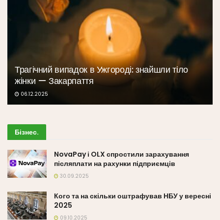
Трагічний випадок в Ужгороді: знайшли тіло
жінки — Закарпаття
06.12.2025
Бізнес
.
NovaPay і OLX спростили зарахування
післяплати на рахунки підприємців
30.09.2025
Кого та на скільки оштрафував НБУ у вересні
2025
09.10.2025