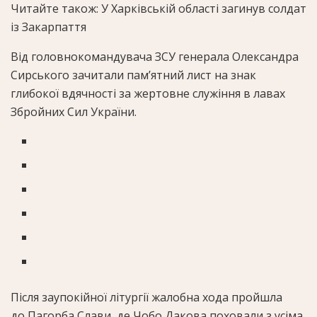
Читайте також: У Харківській області загинув солдат
із Закарпаття
Від головнокомандувача ЗСУ генерала Олександра
Сирського зачитали пам’ятний лист на знак
глибокої вдячності за жертовне служіння в лавах
Збройних Сил України.
Після заупокійної літургії жалобна хода пройшла
до Пагорба Слави, де Чобо Дакова поховали з усіма