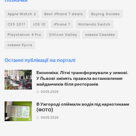
Позначки
Apple Watch 2
Best iPhone 7 deals
Buying Guides
CES 2017
iOS 10
iPhone 7
Nintendo Switch
Playstation 4 Pro
Sillicon Valley
новини Сваляви
новини Хуста
Останні публікації на порталі
Економіка: Літні трансформували у зимові.
У Львові змінять правила встановлення
майданчиків біля ресторанів
04.05.2026
В Ужгороді спіймали водія під наркотиками
(ФОТО)
04.05.2026