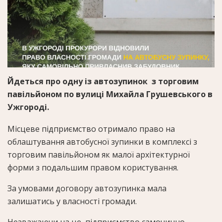
Йдеться про одну із автозупинок з торговим
павільйоном по вулиці Михайла Грушевського в
Ужгороді.
Місцеве підприємство отримало право на
облаштування автобусної зупинки в комплексі з
торговим павільйоном як малої архітектурної
форми з подальшим правом користування.
За умовами договору автозупинка мала
залишатись у власності громади.
Незважаючи на це, підприємство самочинно