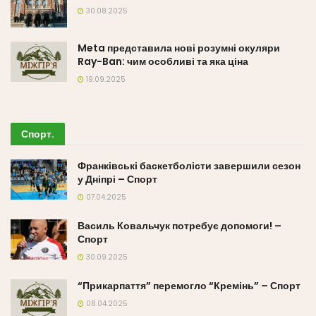
30.08.2025
Meta представила нові розумні окуляри
Ray-Ban: чим особливі та яка ціна
19.09.2025
Спорт
.
Франківські баскетболісти завершили сезон
у Дніпрі – Спорт
07.04.2025
Василь Ковальчук потребує допомоги! –
Спорт
30.09.2025
“Прикарпаття” перемогло “Кремінь” – Спорт
08.04.2025