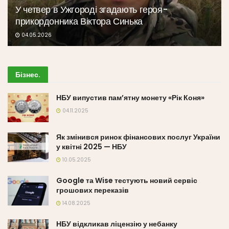
У четвер в Ужгороді згадають героя-
прикордонника Віктора Синька
04.05.2026
Бізнес
.
НБУ випустив пам’ятну монету «Рік Коня»
04.11.2025
Як змінився ринок фінансових послуг України
у квітні 2025 — НБУ
10.05.2025
Google та Wise тестують новий сервіс
грошових переказів
14.08.2025
НБУ відкликав ліцензію у небанку