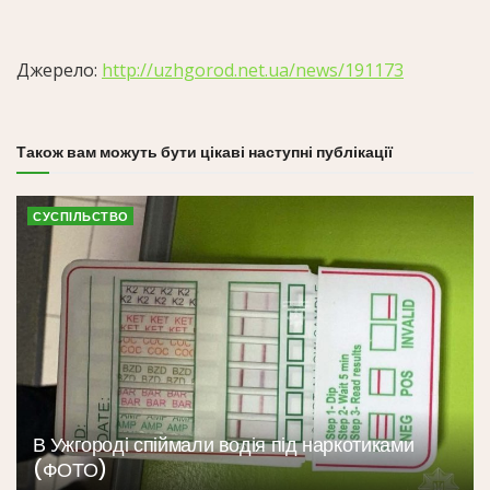
Джерело:
http://uzhgorod.net.ua/news/191173
Також вам можуть бути цікаві наступні публікації
СУСПІЛЬСТВО
В Ужгороді спіймали водія під наркотиками
(ФОТО)