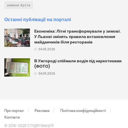
новини Хуста
Останні публікації на порталі
Економіка: Літні трансформували у зимові.
У Львові змінять правила встановлення
майданчиків біля ресторанів
04.05.2026
В Ужгороді спіймали водія під наркотиками
(ФОТО)
04.05.2026
Про портал
Реклама
Політика конфіденційності
Контакти
© 2016-2025 СТУДІЯ Міжгір'Я