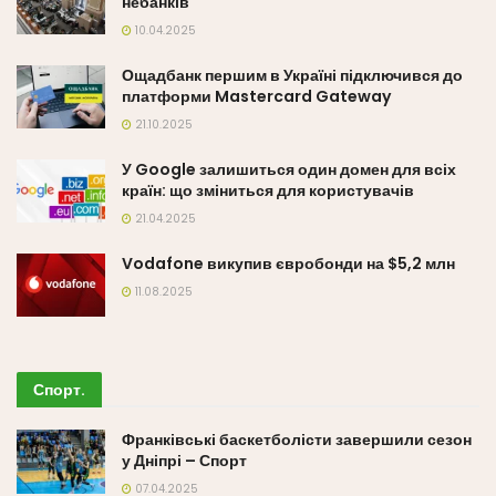
небанків
10.04.2025
Ощадбанк першим в Україні підключився до
платформи Mastercard Gateway
21.10.2025
У Google залишиться один домен для всіх
країн: що зміниться для користувачів
21.04.2025
Vodafone викупив євробонди на $5,2 млн
11.08.2025
Спорт
.
Франківські баскетболісти завершили сезон
у Дніпрі – Спорт
07.04.2025