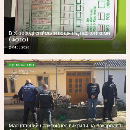
В Ужгороді спіймали водія під наркотиками
(ФОТО)
04.05.2026
СУСПІЛЬСТВО
Масштабний наркобізнес викрили на Закарпатті