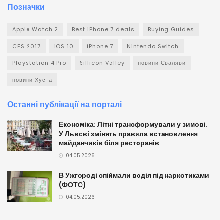
Позначки
Apple Watch 2
Best iPhone 7 deals
Buying Guides
CES 2017
iOS 10
iPhone 7
Nintendo Switch
Playstation 4 Pro
Sillicon Valley
новини Сваляви
новини Хуста
Останні публікації на порталі
Економіка: Літні трансформували у зимові.
У Львові змінять правила встановлення
майданчиків біля ресторанів
04.05.2026
В Ужгороді спіймали водія під наркотиками
(ФОТО)
04.05.2026