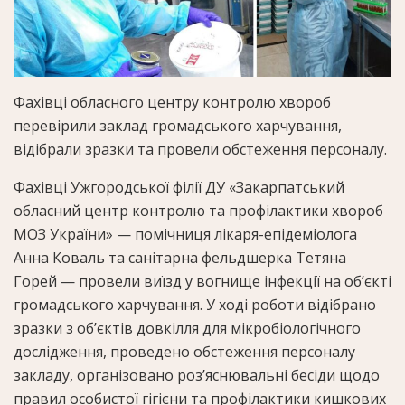
Фахівці обласного центру контролю хвороб
перевірили заклад громадського харчування,
відібрали зразки та провели обстеження персоналу.
Фахівці Ужгородської філії ДУ «Закарпатський
обласний центр контролю та профілактики хвороб
МОЗ України» — помічниця лікаря-епідеміолога
Анна Коваль та санітарна фельдшерка Тетяна
Горей — провели виїзд у вогнище інфекції на об’єкті
громадського харчування. У ході роботи відібрано
зразки з об’єктів довкілля для мікробіологічного
дослідження, проведено обстеження персоналу
закладу, організовано роз’яснювальні бесіди щодо
правил особистої гігієни та профілактики кишкових