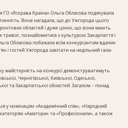
я ГО «Яскрава Країна» Ольга Обласова подякувала
тинність. Вона нагадала, що до Ужгорода цього
фронтових областей і дуже цінно, що вони мають
х тривог, познайомитися з культурою Закарпаття і
льга Обласова побажала всім конкурсантам вдалих
тян і гостей Ужгорода завітати на недільний гала-
у майстерність на конкурсі демонструватимуть
вської, Чернігівської, Київської, Одеської,
ької та Закарпатської областей. Загалом – понад
я у номінаціях «Академічний спів», «Народний
 категоріях «Аматори» та «Професіонали», а також