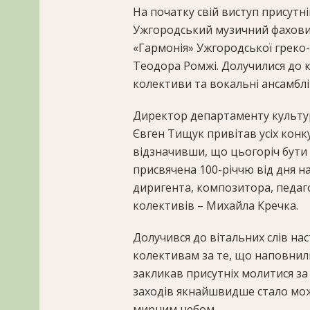
На початку свій виступ присутн
Ужгородський музичний фаховий 
«Гармонія» Ужгородської греко-
Теодора Ромжі. Долучилися до к
колективи та вокальні ансамблі 
Директор департаменту культур
Євген Тищук привітав усіх конку
відзначивши, що цьогоріч бути
присвячена 100-річчю від дня 
диригента, композитора, педаго
колективів – Михайла Кречка.
Долучився до вітальних слів на
колективам за те, що наповнил
закликав присутніх молитися за
заходів якнайшвидше стало мож
мирним небом.