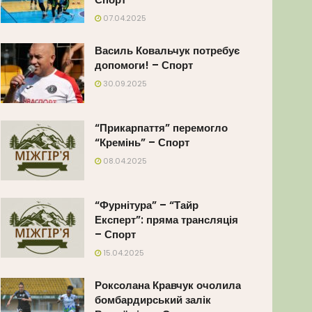
07.04.2025
Василь Ковальчук потребує
допомоги! – Спорт
30.09.2025
“Прикарпаття” перемогло
“Кремінь” – Спорт
08.04.2025
“Фурнітура” – “Тайр
Експерт”: пряма трансляція
– Спорт
15.04.2025
Роксолана Кравчук очолила
бомбардирський залік