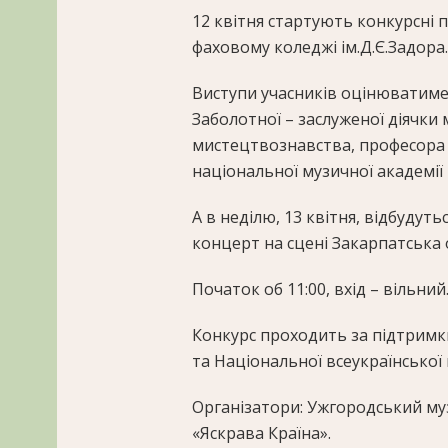
12 квітня стартують конкурсні
фаховому коледжі ім.Д.Є.Задора.
Виступи учасників оцінюватиме
Заболотної – заслуженої діячки
мистецтвознавства, професора
національної музичної академії 
А в неділю, 13 квітня, відбудут
концерт на сцені Закарпатська 
Початок об 11:00, вхід – вільний
Конкурс проходить за підтримки
та Національної всеукраїнської 
Організатори: Ужгородський му
«Яскрава Країна».