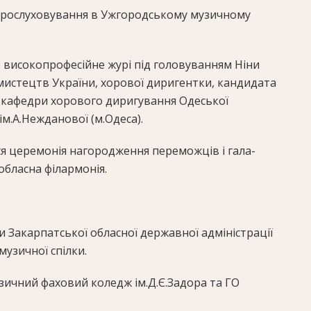
 прослуховування в Ужгородському музичному
 високопрофесійне журі під головуванням Ніни
 мистецтв України, хорової диригентки, кандидата
 кафедри хорового диригування Одеської
ім.А.Нежданової (м.Одеса).
ься церемонія нагородження переможців і гала-
обласна філармонія.
.
 Закарпатської обласної державної адміністрації
музичної спілки.
зичний фаховий коледж ім.Д.Є.Задора та ГО