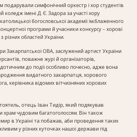
ім подарували симфонічний оркестр і хор студентів
коледж імені Д. Є. Задора за участі хору
католицької богословської академії ім.блаженного
онцертної програми й учасники конкурсу – хорові
з різних областей України.
и Закарпатської ОВА, заслужений артист України
рсантів, поважне журі й організаторів,
 дотичним до події особливо почесно, адже вона
народження видатного закарпатця, хорового
га, керівника відомих вітчизняних хорових
стоятель, отець Іван Тидір, який подякував
и храм чудовим багатоголоссям. Він також
 мир в Україні та побажав, аби проведення таких
ливим у різних куточках нашої держави під