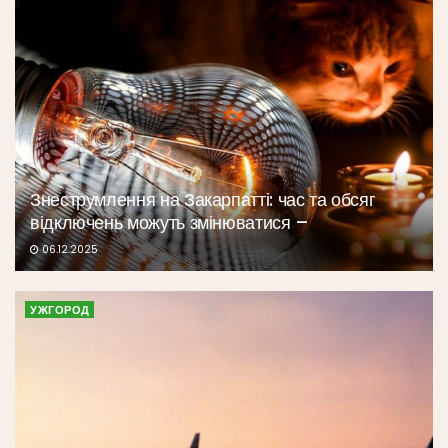
Знеструмлення на Закарпатті: час та обсяг
відключень можуть змінюватися –
06.12.2025
УЖГОРОД