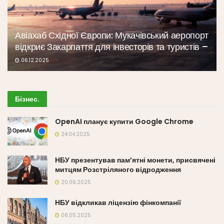
Авіахаб Східної Європи: Мукачівський аеропорт
відкриє Закарпаття для інвесторів та туристів –
06.12.2025
Бізнес
.
OpenAI планує купити Google Chrome
24.04.2025
НБУ презентував пам’ятні монети, присвячені
митцям Розстріляного відродження
20.06.2025
НБУ відкликав ліцензію фінкомпанії
06.05.2025