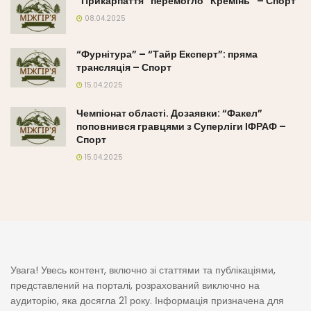
“Прикарпаття” перемогло “Кремінь” – Спорт
08.04.2025
“Фурнітура” – “Тайр Експерт”: пряма
трансляція – Спорт
15.04.2025
Чемпіонат області. Дозаявки: “Факел”
поповнився гравцями з Суперліги ІФРАФ –
Спорт
15.04.2025
Увага! Увесь контент, включно зі статтями та публікаціями,
представлений на порталі, розрахований виключно на
аудиторію, яка досягла 21 року. Інформація призначена для