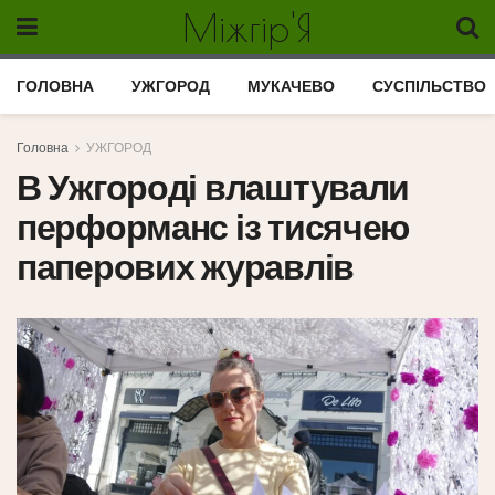
Міжгір'Я
ГОЛОВНА
УЖГОРОД
МУКАЧЕВО
СУСПІЛЬСТВО
Головна
УЖГОРОД
В Ужгороді влаштували
перформанс із тисячею
паперових журавлів