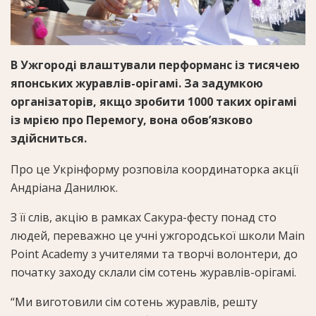
В Ужгороді влаштували перформанс із тисячею
японських журавлів-орігамі. За задумкою
організаторів, якщо зробити 1000 таких орігамі
із мрією про Перемогу, вона обов’язково
здійсниться.
Про це Укрінформу розповіла координаторка акції
Андріана Данилюк.
З її слів, акцію в рамках Сакура-фесту понад сто
людей, переважно це учні ужгородської школи Main
Point Academy з учителями та творчі волонтери, до
початку заходу склали сім сотень журавлів-орігамі.
“Ми виготовили сім сотень журавлів, решту