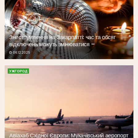
Знеструмлення на Закарпатті: час та обсяг
відключень можуть змінюватися –
06.12.2025
УЖГОРОД
Авіахаб Східної Європи: Мукачівський аеропорт