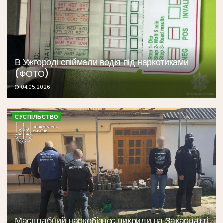
В Ужгороді спіймали водія під наркотиками
(ФОТО)
04.05.2026
СУСПІЛЬСТВО
Масштабний наркобізнес викрили на Закарпатті