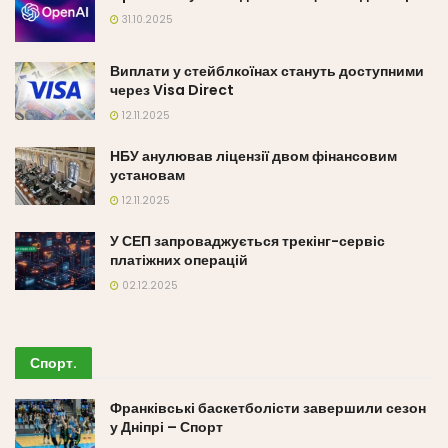
31.10.2025
Виплати у стейблкоїнах стануть доступними
через Visa Direct
12.11.2025
НБУ анулював ліцензії двом фінансовим
установам
12.11.2025
У СЕП запроваджується трекінг-сервіс
платіжних операцій
02.12.2025
Спорт
.
Франківські баскетболісти завершили сезон
у Дніпрі – Спорт