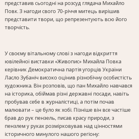
представив сьогодні на розсуд глядача Михайло
Повк. З нагоди свого 70-річчя митець вирішив
представити твори, що репрезентують всю його
творчість.
У своєму вітальному слові з нагоди відкриття
ювілейної виставки «Живопис» Михайла Повка
керівник Демократична партія угорців України
Ласло Зубаніч високо оцінив різнобічну особистість
художника. Він розповів, що пан Михайло навчався
на історика, обіймав різні державні посади, навіть
пробував себе в журналістиці, а потім почав
малювати – це було як хобі. Пізніше він все частіше
брав до рук пензель, писав красу природи, з
пензлем у руках розмірковував над цінностями
історичного минулого нашого регіону: