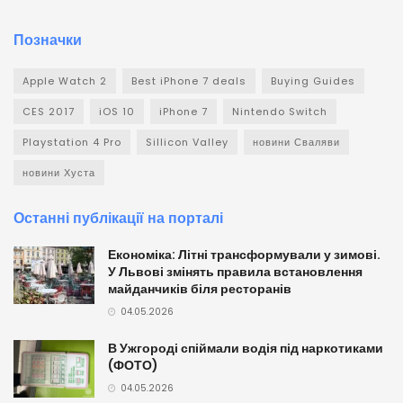
Позначки
Apple Watch 2
Best iPhone 7 deals
Buying Guides
CES 2017
iOS 10
iPhone 7
Nintendo Switch
Playstation 4 Pro
Sillicon Valley
новини Сваляви
новини Хуста
Останні публікації на порталі
Економіка: Літні трансформували у зимові.
У Львові змінять правила встановлення
майданчиків біля ресторанів
04.05.2026
В Ужгороді спіймали водія під наркотиками
(ФОТО)
04.05.2026