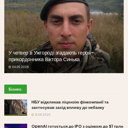
У четвер в Ужгороді згадають героя-
прикордонника Віктора Синька
04.05.2026
Бізнес
.
НБУ відкликав ліцензію фінкомпанії та
застосував захід впливу до небанку
13.08.2025
OpenAI готується до IPO з оцінкою до $1 трлн