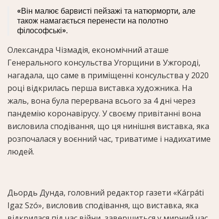
«Він малює барвисті пейзажі та натюрморти, але
також намагається перенести на полотно
філософські».
Олександра Чізмадія, економічний аташе
Генерального консульства Угорщини в Ужгороді,
нагадала, що саме в приміщенні консульства у 2020
році відкрилась перша виставка художника. На
жаль, вона була перервана всього за 4 дні через
пандемію коронавірусу. У своєму привітанні вона
висловила сподівання, що ця нинішня виставка, яка
розпочалася у воєнний час, триватиме і надихатиме
людей.
Дьордь Дунда, головний редактор газети «Kárpáti
Igaz Szó», висловив сподівання, що виставка, яка
відкрилася під час війни, завершиться у мирний час.