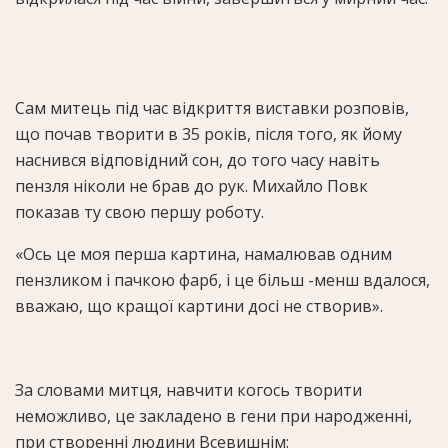
Сам митець під час відкриття виставки розповів,
що почав творити в 35 років, після того, як йому
наснився відповідний сон, до того часу навіть
пензля ніколи не брав до рук. Михайло Повк
показав ту свою першу роботу.
«Ось це моя перша картина, намалював одним
пензликом і пачкою фарб, і це більш -менш вдалося,
вважаю, що кращої картини досі не створив».
За словами митця, навчити когось творити
неможливо, це закладено в гени при народженні,
при створенні людини Всевишнім: