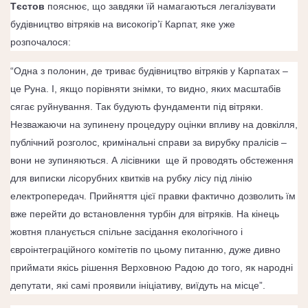
Тєстов
пояснює, що завдяки їй намагаються легалізувати
будівництво вітряків на високогір’ї Карпат, яке уже
розпочалося:
“Одна з полонин, де триває будівництво вітряків у Карпатах –
це Руна. І, якщо порівняти знімки, то видно, яких масштабів
сягає руйнування. Так будують фундаменти під вітряки.
Незважаючи на зупинену процедуру оцінки впливу на довкілля,
публічний розголос, кримінальні справи за вирубку пралісів –
вони не зупиняються. А лісівники ще й проводять обстеження
для виписки лісорубних квитків на рубку лісу під лінію
електропередач. Прийняття цієї правки фактично дозволить їм
вже перейти до встановлення турбін для вітряків. На кінець
жовтня планується спільне засідання екологічного і
євроінтеграційного комітетів по цьому питанню, дуже дивно
приймати якісь рішення Верховною Радою до того, як народні
депутати, які самі проявили ініціативу, виїдуть на місце”.