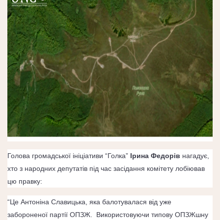
Голова громадської ініціативи “Голка”
Ірина Федорів
нагадує,
хто з народних депутатів під час засідання комітету лобіював
цю правку:
“Це
Антоніна Славицька
, яка балотувалася від уже
забороненої партії ОПЗЖ.
Використовуючи типову ОПЗЖшну