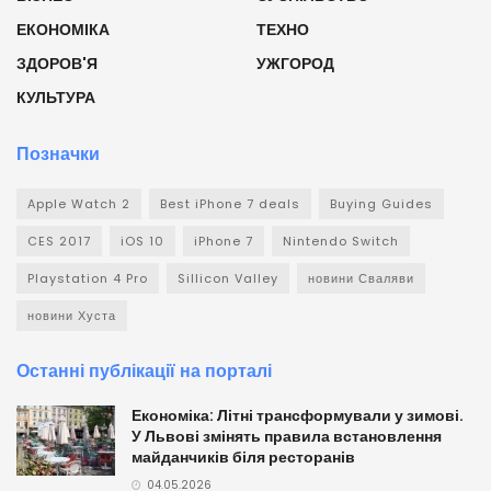
ЕКОНОМІКА
ТЕХНО
ЗДОРОВ'Я
УЖГОРОД
КУЛЬТУРА
Позначки
Apple Watch 2
Best iPhone 7 deals
Buying Guides
CES 2017
iOS 10
iPhone 7
Nintendo Switch
Playstation 4 Pro
Sillicon Valley
новини Сваляви
новини Хуста
Останні публікації на порталі
Економіка: Літні трансформували у зимові.
У Львові змінять правила встановлення
майданчиків біля ресторанів
04.05.2026