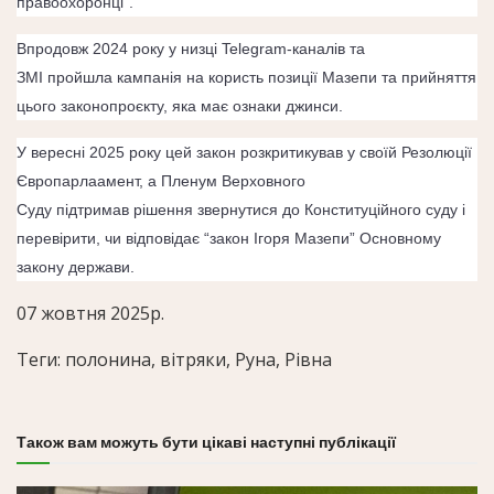
правоохоронці”.
Впродовж 2024 року у низці Telegram-каналів та
ЗМІ
пройшла
кампанія на користь позиції Мазепи та прийняття
цього законопроєкту, яка має ознаки джинси.
У вересні 2025 року цей закон
розкритикував
у своїй Резолюції
Європарлаамент, а Пленум Верховного
Суду
підтримав
рішення звернутися до Конституційного суду і
перевірити, чи відповідає “закон Ігоря Мазепи” Основному
закону держави.
07 жовтня 2025р.
Теги: полонина, вітряки, Руна, Рівна
Також вам можуть бути цікаві наступні публікації