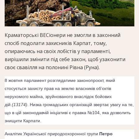
Краматорські ВЕСіонери не змогли в законний
спосіб подолати захисників Карпат, тому,
опираючись на своїх лобістів у парламенті,
вирішили змінити під себе закон, щоб узаконити
своє свавілля на полонині Рівна (Руна).
8 жовтня парламент розглядатиме законопроєкт, який
стосується захисту прав на землю власників об’єктів
нерухомого майна, зруйнованого внаслідок бойових
дій
(
13174
)
. Низка громадських організацій звертає увагу на те,
що в цій законодавчій ініціативі є правка №104, яка дозволить
знищити Карпати.
Аналітик Української природоохоронної групи
Петро