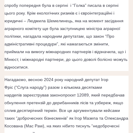
спробу попередня була в серпні і “Голка”
писала
в серпні
цього року.
Крім екологічних ризиків є і євроінтеграційні і
юридичні – Людмила Шемелинець, яка на момент засідання
аграрного комітету ще була заступницею міністра аграрної
політики, нагадала народним депутатам, що закон “Про
адміністративні процедури”, які намагаються змінити,
приймали на вимогу міжнародних партнерів і відзначила, що і
Мінюст, і міжнародні партнери, до цього доволі болісно можуть
відноситися.
Нагадаємо, весною 2024 року народний депутат
Ігор
Фріс
(“Слуга народу”) разом з кількома десятками
нардепів
зареєстрував
законопроєкт 12089, який передбачав
обнулення претензій до дерибанників лісів та узбереж, якщо
сплив десятирічний термін. Все це аргументували кейсами
таких “доброчесних бізнесменів” як Ігор Мазепа та
Олександра
Косована
(Mac Paw), на яких нібито тиснуть “недоброчесні