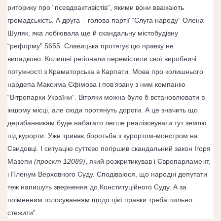
риторику про “псевдоактивістів”, якими вони вважають
громадськість.
А друга – голова партії “Слуга народу”
Олена
Шуляк
, яка лобіювала ще й скандальну містобудівну
“реформу” 5655. Славицька протягує цю правку не
випадково.
Колишні регіонали
перемістили
свої виробничі
потужності з Краматорська в Карпати. Мова про колишнього
нардепа
Максима Єфімова
і
пов’язану
з ним компанію
“Вітропарки України”. Вітряки можна було б встановлювати в
іншому місці, але сюди протянуть дороги. А це значить що
дерибанникам буде набагато легше реалізовувати тут землю
під курорти. Уже триває боротьба
з курортом-монстром на
Свидовці
. І ситуацію суттєво погіршив скандальний закон Ігоря
Мазепи
(проєкт 12089)
, який
розкритикував
і Європарламент,
і
Пленум Верховного Суду
. Сподіваюся, що народні депутати
теж напишуть звернення до Конституційного Суду
. А за
поіменним голосуванням щодо цієї правки треба пильно
стежити”.