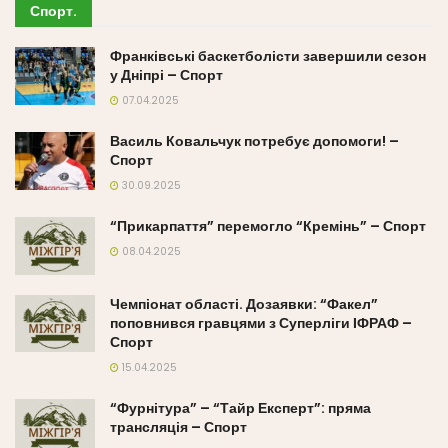
Спорт
.
Франківські баскетболісти завершили сезон
у Дніпрі – Спорт
07.04.2025
Василь Ковальчук потребує допомоги! –
Спорт
30.09.2025
“Прикарпаття” перемогло “Кремінь” – Спорт
08.04.2025
Чемпіонат області. Дозаявки: “Факел”
поповнився гравцями з Суперліги ІФРАФ –
Спорт
15.04.2025
“Фурнітура” – “Тайр Експерт”: пряма
трансляція – Спорт