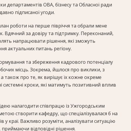
ики департаментів ОВА, бізнесу та Обласної ради
авно підписаної угоди.
лан роботи на перше півріччя та обрали мене
. Вдячний за довіру та підтримку. Переконаний,
зволять напрацювати рішення, які зможуть
ня актуальних питань регіону.
ормування та збереження кадрового потенціалу
бочих місць. Зокрема, йшлося про виклики, з
а також про те, як вирішує їх кожне окреме
і системні кроки, які матимуть позитивний вплив
 ідею налагодити співпрацю із Ужгородським
метою створити кафедру, що спеціалізувалася б на
в у краї. Важливо розуміти, аналізувати ситуацію
еї, приймаючи відповідні рішення.