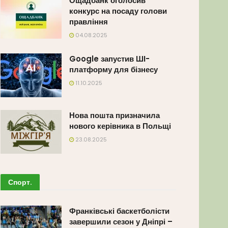
Ощадбанк оголосив
конкурс на посаду голови
правління
04.08.2025
Google запустив ШІ-
платформу для бізнесу
11.10.2025
Нова пошта призначила
нового керівника в Польщі
23.08.2025
Спорт
.
Франківські баскетболісти
завершили сезон у Дніпрі –