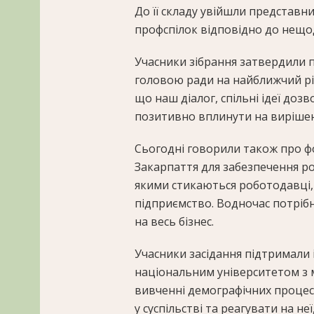
До її складу увійшли представн
профспілок відповідно до нещод
Учасники зібрання затвердили п
головою ради на найближчий рік
що наш діалог, спільні ідеї до
позитивно вплинути на вирішен
Сьогодні говорили також про ф
Закарпаття для забезпечення ро
якими стикаються роботодавці, 
підприємство. Водночас потрібн
на весь бізнес.
Учасники засідання підтримали
національним університетом з 
вивченні демографічних процесі
у суспільстві та реагувати на н