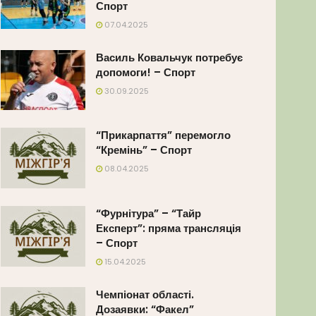
Спорт
07.04.2025
Василь Ковальчук потребує
допомоги! – Спорт
30.09.2025
“Прикарпаття” перемогло
“Кремінь” – Спорт
08.04.2025
“Фурнітура” – “Тайр
Експерт”: пряма трансляція
– Спорт
15.04.2025
Чемпіонат області.
Дозаявки: “Факел”