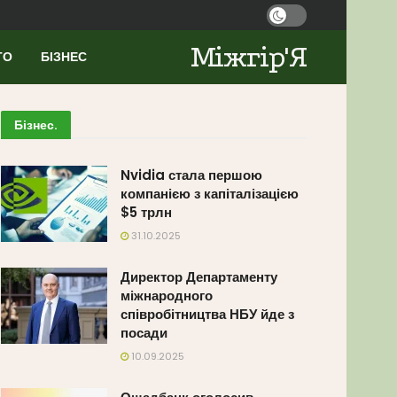
Міжгір'Я
ТО
БІЗНЕС
Бізнес
.
Nvidia стала першою
компанією з капіталізацією
$5 трлн
31.10.2025
Директор Департаменту
міжнародного
співробітництва НБУ йде з
посади
10.09.2025