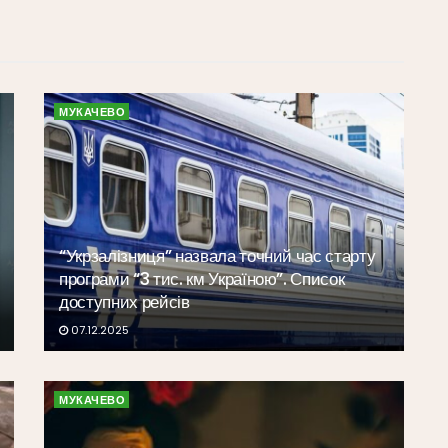
МУКАЧЕВО
“Укрзалізниця” назвала точний час старту
програми “3 тис. км Україною”. Список
доступних рейсів
07.12.2025
МУКАЧЕВО