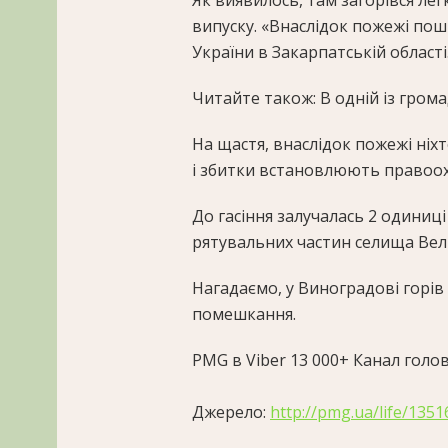
Як виявилось, там загорівся лег
випуску. «Внаслідок пожежі по
України в Закарпатській області
Читайте також: В одній із гром
На щастя, внаслідок пожежі ніх
і збитки встановлюють правоох
До гасіння залучалась 2 одиниці
рятувальних частин селища Вели
Нагадаємо, у Виноградові горів
помешкання.
PMG в Viber
13 000+
Канал голов
Джерело:
http://pmg.ua/life/135