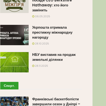
посади CEO Berkshire
Hathaway: хто його
замінить
06.05.2025
Укрпошта отримала
престижну міжнародну
нагороду
28.10.2025
НБУ виставив на продаж
земельні ділянки
28.11.2025
Спорт
.
Франківські баскетболісти
завершили сезон у Дніпрі –