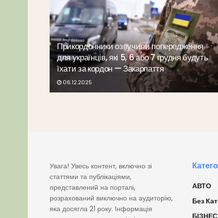
Прикордонники озвучили попередження
для українців, які 5, 6 або 7 грудня будуть
їхати за кордон — Закарпаття
06.12.2025
Катего
Увага! Увесь контент, включно зі
статтями та публікаціями,
АВТО
представлений на порталі,
розрахований виключно на аудиторію,
Без Кат
яка досягла 21 року. Інформація
БІЗНЕС