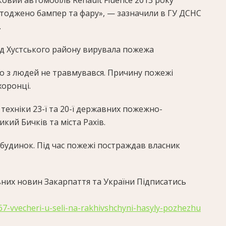
ковий автомобіль Renault Fluence 2013 року
штоджено бампер та фару», — зазначили в ГУ ДСНС
.
ад Хустського району вирувала пожежа
то з людей не травмувався. Причину пожежі
оронці.
 техніки 23-ї та 20-ї державних пожежно-
кий Бичків та міста Рахів.
 будинок. Під час пожежі постраждав власник
них новин Закарпаття та України Підписатись
167-vvecheri-u-seli-na-rakhivshchyni-hasyly-pozhezhu