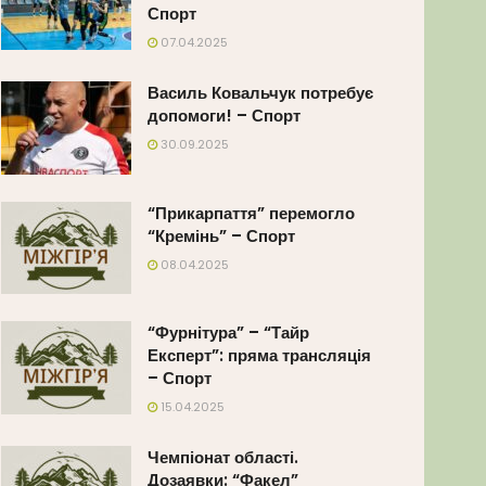
Спорт
07.04.2025
Василь Ковальчук потребує
допомоги! – Спорт
30.09.2025
“Прикарпаття” перемогло
“Кремінь” – Спорт
08.04.2025
“Фурнітура” – “Тайр
Експерт”: пряма трансляція
– Спорт
15.04.2025
Чемпіонат області.
Дозаявки: “Факел”