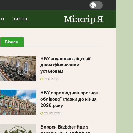
Міжгір'Я
ТО
БІЗНЕС
Бізнес
.
НБУ анулював ліцензії
двом фінансовим
установам
12.11.2025
НБУ оприлюднив прогноз
облікової ставки до кінця
2026 року
22.09.2025
Воррен Баффет йде з