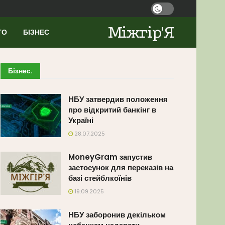
Міжгір'Я
ТО
БІЗНЕС
Бізнес
.
НБУ затвердив положення
про відкритий банкінг в
Україні
28.07.2025
MoneyGram запустив
застосунок для переказів на
базі стейблкоїнів
19.09.2025
НБУ заборонив декільком