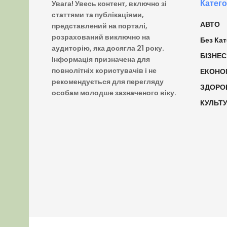
Катего
Увага! Увесь контент, включно зі
статтями та публікаціями,
АВТО
представлений на порталі,
розрахований виключно на
Без Кат
аудиторію, яка досягла 21 року.
БІЗНЕС
Інформація призначена для
повнолітніх користувачів і не
ЕКОНО
рекомендується для перегляду
ЗДОРО
особам молодше зазначеного віку.
КУЛЬТ