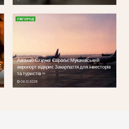
УЖГОРОД
Авіахаб Східної Європи: Мукачівський
аеропорт відкриє Закарпаття для інвесторів
та туристів –
06.12.2025