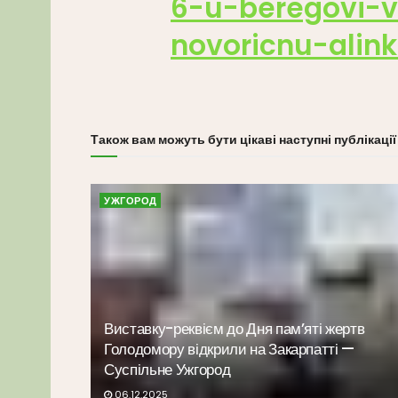
6-u-beregovi-v
novoricnu-alin
Також вам можуть бути цікаві наступні публікації
УЖГОРОД
Виставку-реквієм до Дня пам’яті жертв
Голодомору відкрили на Закарпатті —
Суспільне Ужгород
06.12.2025