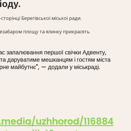
іоду.
торінці Берегівської міської ради.
незабаром площу та ялинку прикрасять
.
час запалювання першої свічки Адвенту,
і та даруватиме мешканцям і гостям міста
ирне майбутнє", — додали у міськраді.
e.media/uzhhorod/116884