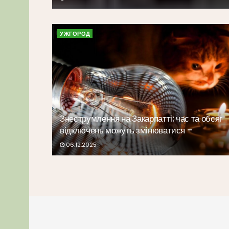
УЖГОРОД
Знеструмлення на Закарпатті: час та обсяг
відключень можуть змінюватися –
06.12.2025