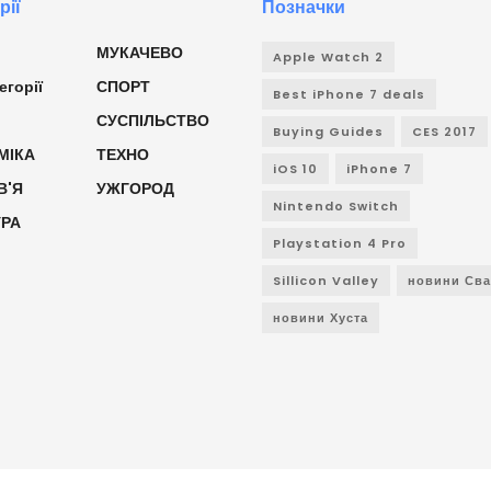
рії
Позначки
МУКАЧЕВО
Apple Watch 2
егорії
СПОРТ
Best iPhone 7 deals
СУСПІЛЬСТВО
Buying Guides
CES 2017
МІКА
ТЕХНО
iOS 10
iPhone 7
В'Я
УЖГОРОД
Nintendo Switch
УРА
Playstation 4 Pro
Sillicon Valley
новини Св
новини Хуста