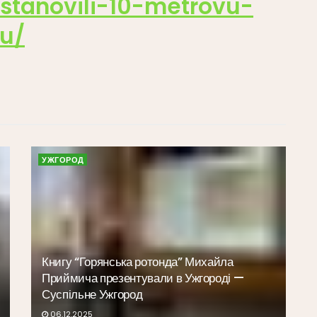
stanovili-10-metrovu-
ku/
УЖГОРОД
Книгу “Горянська ротонда” Михайла
Приймича презентували в Ужгороді —
Суспільне Ужгород
06.12.2025