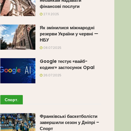
небанкам надавати
фінансові послуги
27.11.2025
Як змінилися міжнародні
резерви України у червні —
НБУ
08.07.2025
Google тестує «вайб-
кодинг» застосунок Opal
26.07.2025
Спорт
.
Франківські баскетболісти
завершили сезон у Дніпрі –
Спорт