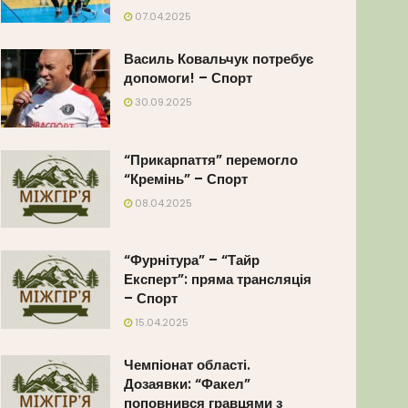
07.04.2025
Василь Ковальчук потребує
допомоги! – Спорт
30.09.2025
“Прикарпаття” перемогло
“Кремінь” – Спорт
08.04.2025
“Фурнітура” – “Тайр
Експерт”: пряма трансляція
– Спорт
15.04.2025
Чемпіонат області.
Дозаявки: “Факел”
поповнився гравцями з