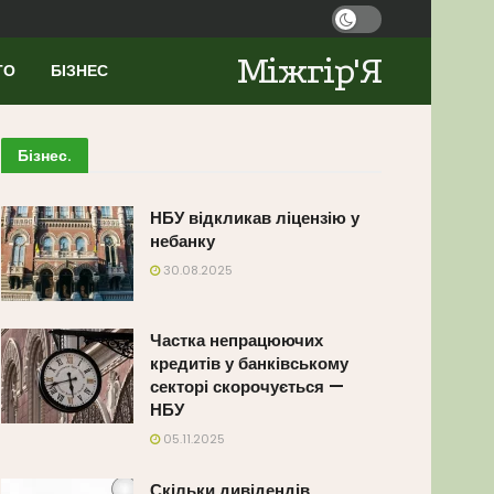
Міжгір'Я
ТО
БІЗНЕС
Бізнес
.
НБУ відкликав ліцензію у
небанку
30.08.2025
Частка непрацюючих
кредитів у банківському
секторі скорочується —
НБУ
05.11.2025
Скільки дивідендів