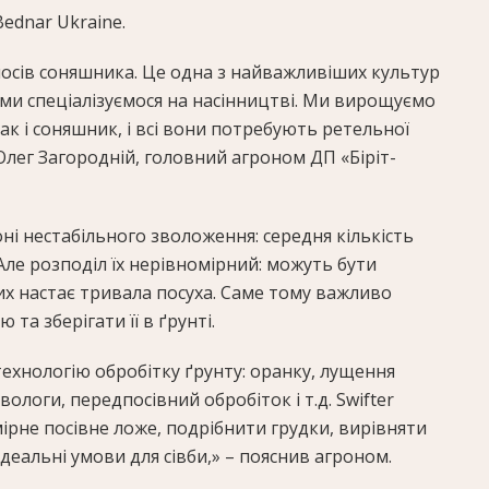
ednar Ukraine.
посів соняшника. Це одна з найважливіших культур
ми спеціалізуємося на насінництві. Ми вирощуємо
пак і соняшник, і всі вони потребують ретельної
Олег Загородній, головний агроном ДП «Біріт-
і нестабільного зволоження: середня кількість
 Але розподіл їх нерівномірний: можуть бути
ких настає тривала посуха. Саме тому важливо
а зберігати її в ґрунті.
ехнологію обробітку ґрунту: оранку, лущення
вологи, передпосівний обробіток і т.д. Swifter
рне посівне ложе, подрібнити грудки, вирівняти
деальні умови для сівби,» – пояснив агроном.