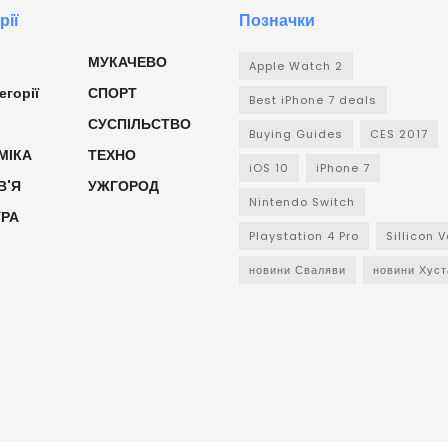
рії
Позначки
МУКАЧЕВО
Apple Watch 2
егорії
СПОРТ
Best iPhone 7 deals
СУСПІЛЬСТВО
Buying Guides
CES 2017
МІКА
ТЕХНО
iOS 10
iPhone 7
В'Я
УЖГОРОД
Nintendo Switch
УРА
Playstation 4 Pro
Sillicon V
новини Сваляви
новини Хуст