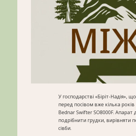
У господарстві «Біріт-Надія», щ
перед посівом вже кілька рокі
Bednar Swifter SO8000F. Апарат
подрібнити грудки, вирівняти п
сівби.