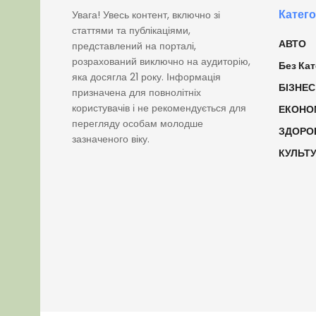
Катего
Увага! Увесь контент, включно зі
статтями та публікаціями,
АВТО
представлений на порталі,
розрахований виключно на аудиторію,
Без Кат
яка досягла 21 року. Інформація
БІЗНЕС
призначена для повнолітніх
користувачів і не рекомендується для
ЕКОНО
перегляду особам молодше
ЗДОРО
зазначеного віку.
КУЛЬТ