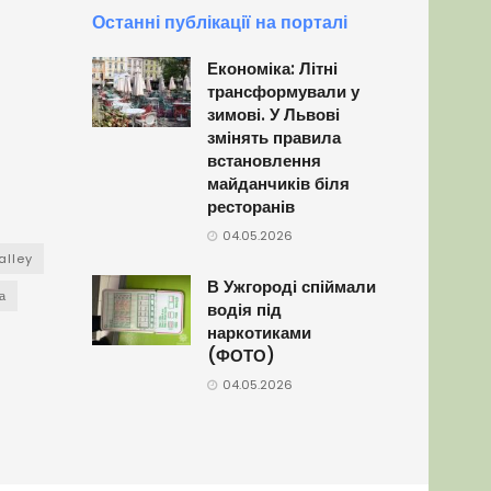
Останні публікації на порталі
Економіка: Літні
трансформували у
зимові. У Львові
змінять правила
встановлення
майданчиків біля
ресторанів
04.05.2026
alley
В Ужгороді спіймали
а
водія під
наркотиками
(ФОТО)
04.05.2026