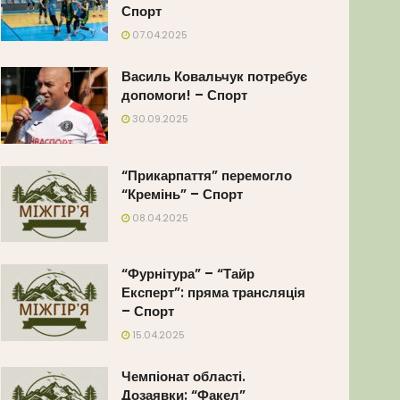
Спорт
07.04.2025
Василь Ковальчук потребує
допомоги! – Спорт
30.09.2025
“Прикарпаття” перемогло
“Кремінь” – Спорт
08.04.2025
“Фурнітура” – “Тайр
Експерт”: пряма трансляція
– Спорт
15.04.2025
Чемпіонат області.
Дозаявки: “Факел”