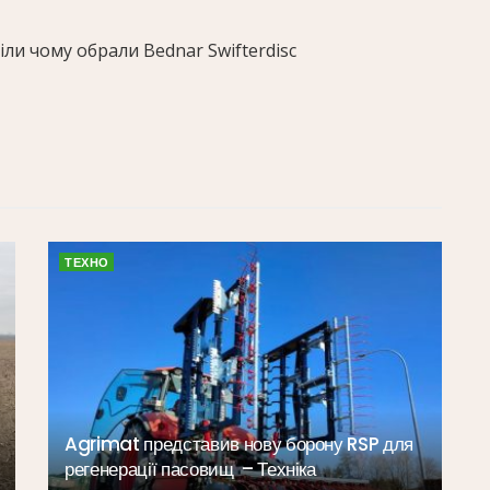
іли чому обрали Bednar Swifterdisc
ТЕХНО
Agrimat представив нову борону RSP для
регенерації пасовищ – Техніка