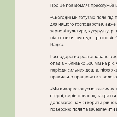
Про це повідомляє пресслужба B
«Сьогодні ми готуємо поле під 
для нашого господарства, адже 
зернові культури, кукурудзу, рі
підготовки ґрунту,» – розповіd 
Надія».
Господарство розташоване в зон
опадів – близько 500 мм на рік.
періоди сильних дощів, після я
правильно працювати з вологою т
«Ми використовуємо класичну т
стерні, вирівнювання, закриття 
допомагає нам створити рівномі
поверхню поля та забезпечити і