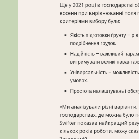
Ще у 2021 році в господарстві о
восени при вирівнюванні поля пі
критеріями вибору були:
Якість підготовки ґрунту – р
подрібнення грудок.
Надійність – важливий парамет
витримувати великі навантаж
Універсальність – можливість 
умовах.
Простота налаштувань і обсл
«Ми аналізували різні варіанти,
господарствах, де можна було п
Swifter показав найкращий резул
кількох років роботи, можу ска
Загородній.