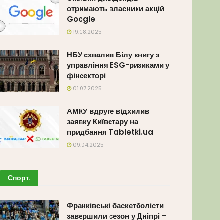
отримають власники акцій
Google
19.08.2025
НБУ схвалив Білу книгу з
управління ESG-ризиками у
фінсекторі
01.07.2025
АМКУ вдруге відхилив
заявку Київстару на
придбання Tabletki.ua
09.04.2025
Спорт
.
Франківські баскетболісти
завершили сезон у Дніпрі –