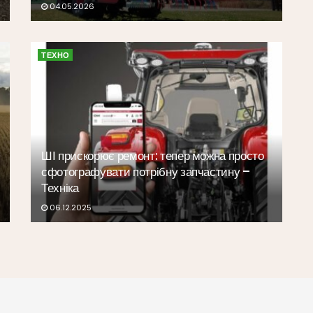
04.05.2026
ТЕХНО
ШІ прискорює ремонт: тепер можна просто
сфотографувати потрібну запчастину –
Техніка
06.12.2025