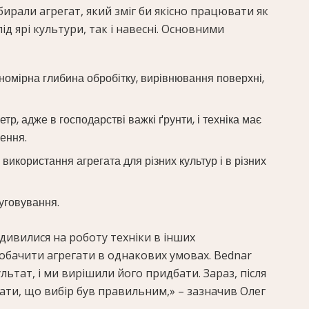
бирали агрегат, який зміг би якісно працювати як
д ярі культури, так і навесні. Основними
івномірна глибина обробітку, вирівнювання поверхні,
р, адже в господарстві важкі ґрунти, і техніка має
ення.
використання агрегата для різних культур і в різних
уговування.
 дивилися на роботу техніки в інших
обачити агрегати в однакових умовах. Bednar
ьтат, і ми вирішили його придбати. Зараз, після
зати, що вибір був правильним,» – зазначив Олег