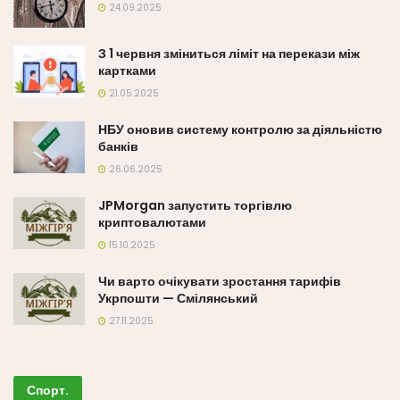
24.09.2025
З 1 червня зміниться ліміт на перекази між
картками
21.05.2025
НБУ оновив систему контролю за діяльністю
банків
26.06.2025
JPMorgan запустить торгівлю
криптовалютами
15.10.2025
Чи варто очікувати зростання тарифів
Укрпошти — Смілянський
27.11.2025
Спорт
.