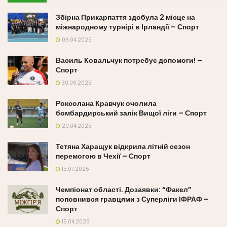
Збірна Прикарпаття здобула 2 місце на
міжнародному турнірі в Ірландії – Спорт
06.04.2025
Василь Ковальчук потребує допомоги! –
Спорт
30.09.2025
Роксолана Кравчук очолила
бомбардирський залік Вищої ліги – Спорт
20.04.2025
Тетяна Харащук відкрила літній сезон
перемогою в Чехії – Спорт
15.07.2025
Чемпіонат області. Дозаявки: “Факел”
поповнився гравцями з Суперліги ІФРАФ –
Спорт
15.04.2025