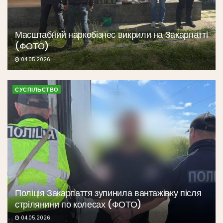
Масштабний наркобізнес викрили на Закарпатті
(ФОТО)
04.05.2026
СУСПІЛЬСТВО
Поліція Закарпаття зупинила вантажівку після
стрілянини по колесах (ФОТО)
04.05.2026