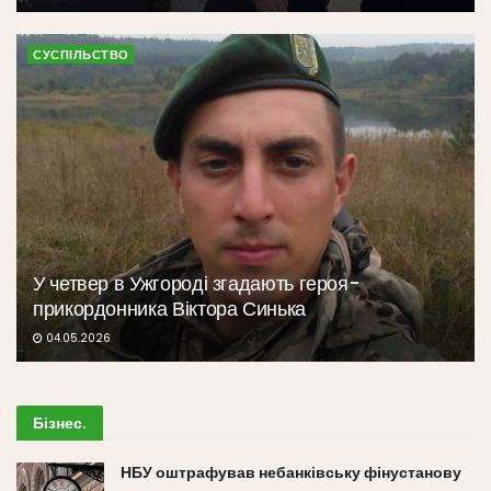
СУСПІЛЬСТВО
У четвер в Ужгороді згадають героя-
прикордонника Віктора Синька
04.05.2026
Бізнес
.
НБУ оштрафував небанківську фінустанову