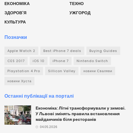
ЕКОНОМІКА
ТЕХНО
ЗДОРОВ'Я
УЖГОРОД
КУЛЬТУРА
Позначки
Apple Watch 2
Best iPhone 7 deals
Buying Guides
CES 2017
iOS 10
iPhone 7
Nintendo Switch
Playstation 4 Pro
Sillicon Valley
новини Сваляви
новини Хуста
Останні публікації на порталі
Економіка: Літні трансформували у зимові.
У Львові змінять правила встановлення
майданчиків біля ресторанів
04.05.2026