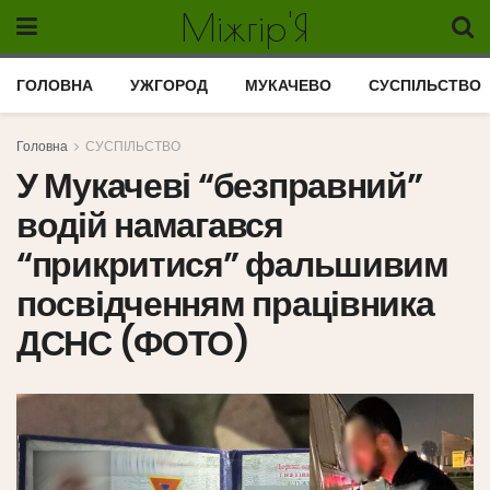
Міжгір'Я
ГОЛОВНА
УЖГОРОД
МУКАЧЕВО
СУСПІЛЬСТВО
Головна
СУСПІЛЬСТВО
У Мукачеві “безправний”
водій намагався
“прикритися” фальшивим
посвідченням працівника
ДСНС (ФОТО)