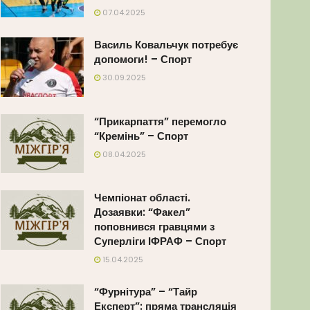
07.04.2025
Василь Ковальчук потребує
допомоги! – Спорт
30.09.2025
“Прикарпаття” перемогло
“Кремінь” – Спорт
08.04.2025
Чемпіонат області.
Дозаявки: “Факел”
поповнився гравцями з
Суперліги ІФРАФ – Спорт
15.04.2025
“Фурнітура” – “Тайр
Експерт”: пряма трансляція