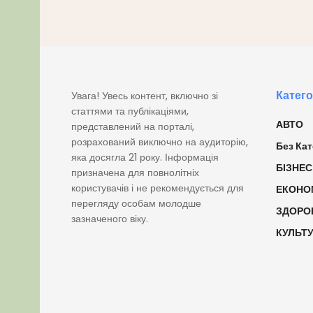
Катего
Увага! Увесь контент, включно зі
статтями та публікаціями,
АВТО
представлений на порталі,
розрахований виключно на аудиторію,
Без Кат
яка досягла 21 року. Інформація
БІЗНЕС
призначена для повнолітніх
користувачів і не рекомендується для
ЕКОНО
перегляду особам молодше
ЗДОРО
зазначеного віку.
КУЛЬТ