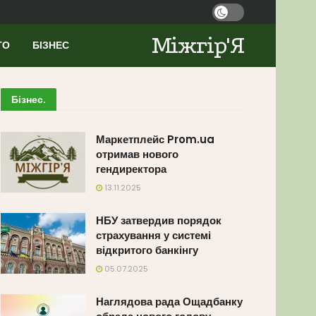
Міжгір'Я
ТО
БІЗНЕС
Бізнес
.
Маркетплейс Prom.ua
отримав нового
гендиректора
13.11.2025
НБУ затвердив порядок
страхування у системі
відкритого банкінгу
05.07.2025
Наглядова рада Ощадбанку