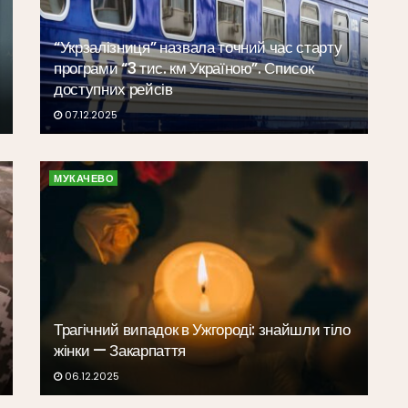
“Укрзалізниця” назвала точний час старту
програми “3 тис. км Україною”. Список
доступних рейсів
07.12.2025
МУКАЧЕВО
Трагічний випадок в Ужгороді: знайшли тіло
жінки — Закарпаття
06.12.2025