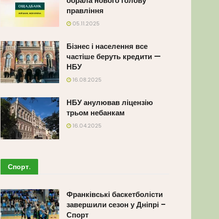
обрала нового голову
правління
05.11.2025
Бізнес і населення все
частіше беруть кредити —
НБУ
16.08.2025
НБУ анулював ліцензію
трьом небанкам
16.04.2025
Спорт
.
Франківські баскетболісти
завершили сезон у Дніпрі –
Спорт