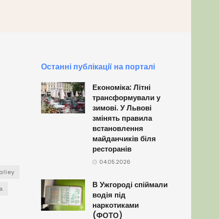
Останні публікації на порталі
Економіка: Літні
трансформували у
зимові. У Львові
змінять правила
встановлення
майданчиків біля
ресторанів
04.05.2026
alley
В Ужгороді спіймали
а
водія під
наркотиками
(ФОТО)