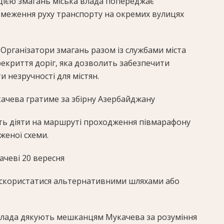
ацією змагань міська влада попереджає
обмеження руху транспорту на окремих вулицях
. Організатори змагань разом із службами міста
екриття доріг, яка дозволить забезпечити
и незручності для містян.
качева гратиме за збірну Азербайджану
ть діяти на маршруті проходження півмарафону
женої схеми.
ачеві 20 вересня
 скористатися альтернативними шляхами або
 влада дякують мешканцям Мукачева за розуміння