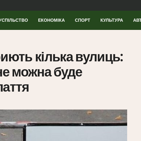
УСПІЛЬСТВО
ЕКОНОМІКА
СПОРТ
КУЛЬТУРА
АВ
риють кілька вулиць:
не можна буде
паття