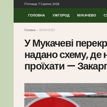
П’ятниця, 7 Серпня, 2026
ГОЛОВНА
УЖГОРОД
МУКАЧЕВО
С
Головна
МУКАЧЕВО
У Мукачеві перек
надано схему, де 
проїхати — Закар