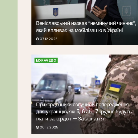
Веніславський назвав “неминучий чинник”,
який впливає на мобілізацію в Україні
07.12.2025
МУКАЧЕВО
Прикордонники озвучили попередження
для українців, які 5, 6 або 7 грудня будуть
їхати за кордон — Закарпаття
06.12.2025