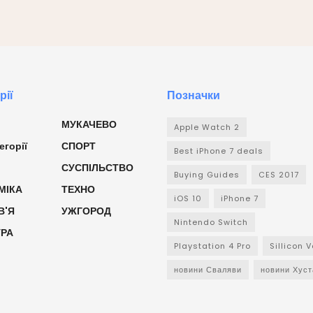
рії
Позначки
МУКАЧЕВО
Apple Watch 2
егорії
СПОРТ
Best iPhone 7 deals
СУСПІЛЬСТВО
Buying Guides
CES 2017
МІКА
ТЕХНО
iOS 10
iPhone 7
В'Я
УЖГОРОД
Nintendo Switch
УРА
Playstation 4 Pro
Sillicon V
новини Сваляви
новини Хуст