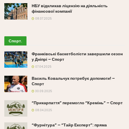
НБУ відкликав ліцензію на діяльність
фінансової компанії
08.07.2025
Спорт
.
Франківські баскетболісти завершили сезон
у Дніпрі – Спорт
07.04.2025
Василь Ковальчук потребує допомоги! –
Спорт
30.09.2025
“Прикарпаття” перемогло “Кремінь” – Спорт
08.04.2025
“Фурнітура” – “Тайр Експерт”: пряма