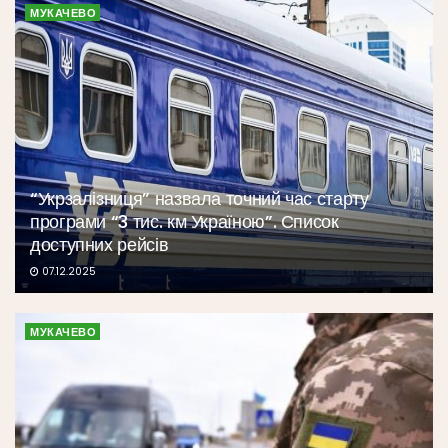
МУКАЧЕВО
“Укрзалізниця” назвала точний час старту
програми “3 тис. км Україною”. Список
доступних рейсів
07.12.2025
МУКАЧЕВО