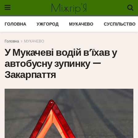
Міжгір'Я
ГОЛОВНА
УЖГОРОД
МУКАЧЕВО
СУСПІЛЬСТВО
Головна
МУКАЧЕВО
У Мукачеві водій в’їхав у
автобусну зупинку —
Закарпаття