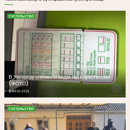
СУСПІЛЬСТВО
В Ужгороді спіймали водія під наркотиками
(ФОТО)
04.05.2026
СУСПІЛЬСТВО