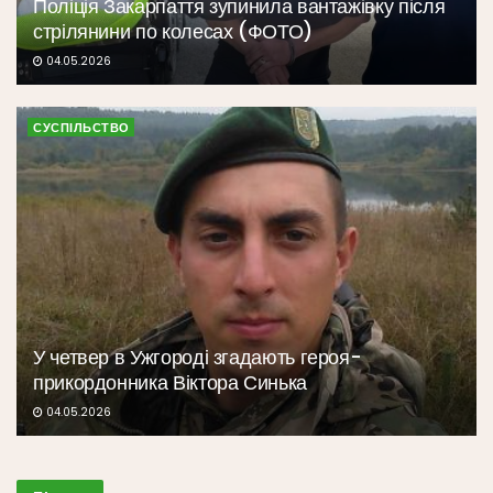
Поліція Закарпаття зупинила вантажівку після
стрілянини по колесах (ФОТО)
04.05.2026
СУСПІЛЬСТВО
У четвер в Ужгороді згадають героя-
прикордонника Віктора Синька
04.05.2026