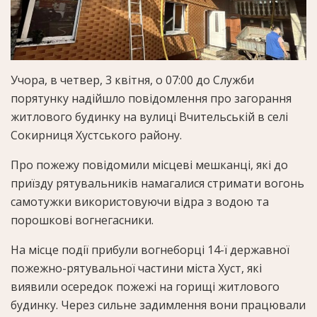
Учора, в четвер, 3 квітня, о 07:00 до Служби
порятунку надійшло повідомлення про загорання
житлового будинку на вулиці Вчительській в селі
Сокирниця Хустського району.
Про пожежу повідомили місцеві мешканці, які до
приїзду рятувальників намагалися стримати вогонь
самотужки використовуючи відра з водою та
порошкові вогнегасники.
На місце події прибули вогнеборці 14-ї державної
пожежно-рятувальної частини міста Хуст, які
виявили осередок пожежі на горищі житлового
будинку. Через сильне задимлення вони працювали