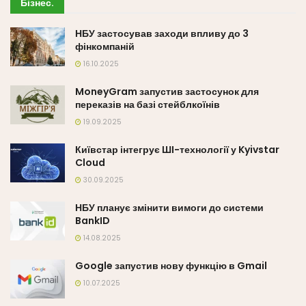
Бізнес
.
НБУ застосував заходи впливу до 3
фінкомпаній
16.10.2025
MoneyGram запустив застосунок для
переказів на базі стейблкоїнів
19.09.2025
Київстар інтегрує ШІ-технології у Kyivstar
Cloud
30.09.2025
НБУ планує змінити вимоги до системи
BankID
14.08.2025
Google запустив нову функцію в Gmail
10.07.2025