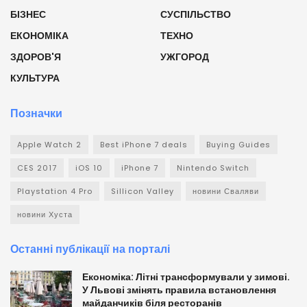
БІЗНЕС
СУСПІЛЬСТВО
ЕКОНОМІКА
ТЕХНО
ЗДОРОВ'Я
УЖГОРОД
КУЛЬТУРА
Позначки
Apple Watch 2
Best iPhone 7 deals
Buying Guides
CES 2017
iOS 10
iPhone 7
Nintendo Switch
Playstation 4 Pro
Sillicon Valley
новини Сваляви
новини Хуста
Останні публікації на порталі
Економіка: Літні трансформували у зимові.
У Львові змінять правила встановлення
майданчиків біля ресторанів