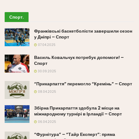
Спорт
.
Франківські баскетболісти завершили сезон
у Дніпрі – Спорт
07.04.2025
Василь Ковальчук потребує допомоги! –
Спорт
30.09.2025
“Прикарпаття” перемогло “Кремінь” – Спорт
08.04.2025
Збірна Прикарпаття здобула 2 місце на
міжнародному турнірі в Ірландії – Спорт
06.04.2025
“Фурнітура” – “Тайр Експерт”: пряма