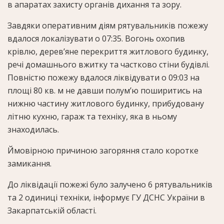
в апаратах захисту органів дихання та зору.
Завдяки оперативним діям рятувальників пожежу
вдалося локалізувати о 07:35. Вогонь охопив
крівлю, дерев’яне перекриття житлового будинку,
речі домашнього вжитку та частково стіни будівлі.
Повністю пожежу вдалося ліквідувати о 09:03 на
площі 80 кв. м не давши полум’ю поширитись на
нижню частину житлового будинку, прибудовану
літню кухню, гараж та техніку, яка в ньому
знаходилась.
Ймовірною причиною загоряння стало коротке
замикання.
До ліквідації пожежі було залучено 6 рятувальників
та 2 одиниці техніки, інформує ГУ ДСНС України в
Закарпатській області.