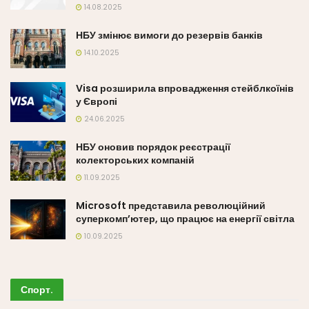
14.08.2025
НБУ змінює вимоги до резервів банків
14.10.2025
Visa розширила впровадження стейблкоїнів
у Європі
24.06.2025
НБУ оновив порядок реєстрації
колекторських компаній
11.09.2025
Microsoft представила революційний
суперкомп’ютер, що працює на енергії світла
10.09.2025
Спорт
.