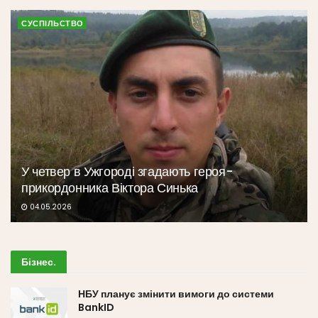
СУСПІЛЬСТВО
У четвер в Ужгороді згадають героя-
прикордонника Віктора Синька
04.05.2026
Бізнес
.
НБУ планує змінити вимоги до системи
BankID