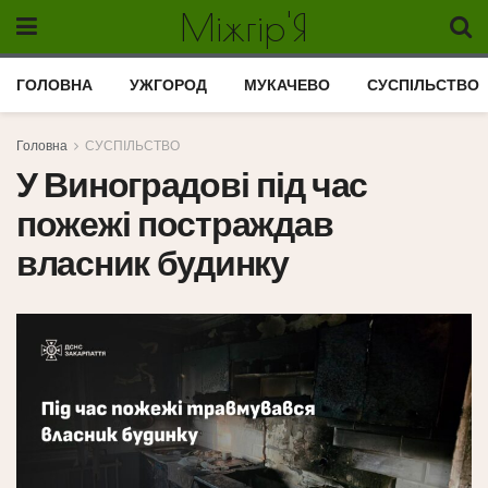
Міжгір'Я
ГОЛОВНА
УЖГОРОД
МУКАЧЕВО
СУСПІЛЬСТВО
Головна
СУСПІЛЬСТВО
У Виноградові під час
пожежі постраждав
власник будинку