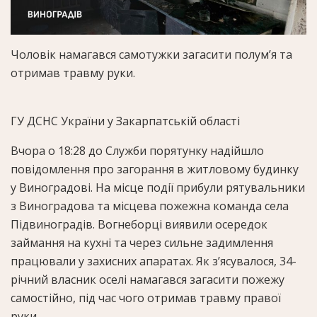
Чоловік намагався самотужки загасити полум’я та
отримав травму руки.
ГУ ДСНС України у Закарпатській області
Вчора о 18:28 до Служби порятунку надійшло
повідомлення про загорання в житловому будинку
у Виноградові. На місце події прибули рятувальники
з Виноградова та місцева пожежна команда села
Підвиноградів. Вогнеборці виявили осередок
займання на кухні та через сильне задимлення
працювали у захисних апаратах. Як з’ясувалося, 34-
річний власник оселі намагався загасити пожежу
самостійно, під час чого отримав травму правої
руки.