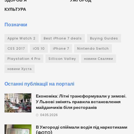
КУЛЬТУРА
Позначки
Apple Watch 2
Best iPhone 7 deals
Buying Guides
CES 2017
iOS 10
iPhone 7
Nintendo Switch
Playstation 4 Pro
Sillicon Valley
новини Сваляви
новини Хуста
Останні публікації на порталі
Економіка: Літні трансформували у зимові.
У Львові змінять правила встановлення
майданчиків біля ресторанів
04.05.2026
В Ужгороді спіймали водія під наркотиками
(ФОТО)