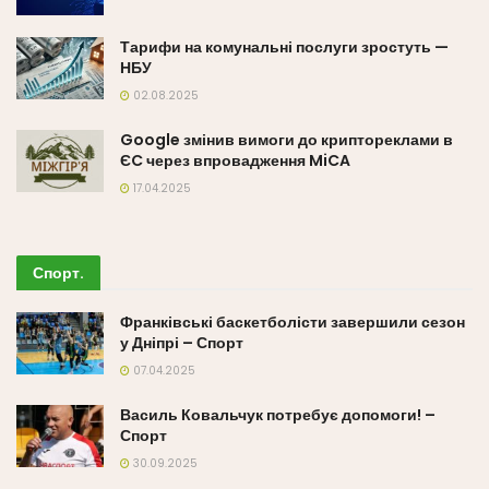
Тарифи на комунальні послуги зростуть —
НБУ
02.08.2025
Google змінив вимоги до криптореклами в
ЄC через впровадження MiCA
17.04.2025
Спорт
.
Франківські баскетболісти завершили сезон
у Дніпрі – Спорт
07.04.2025
Василь Ковальчук потребує допомоги! –
Спорт
30.09.2025