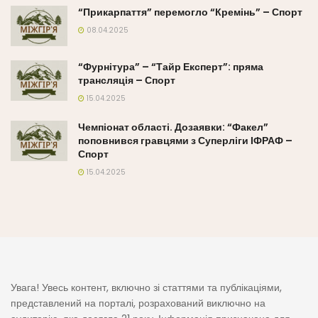
“Прикарпаття” перемогло “Кремінь” – Спорт
08.04.2025
“Фурнітура” – “Тайр Експерт”: пряма
трансляція – Спорт
15.04.2025
Чемпіонат області. Дозаявки: “Факел”
поповнився гравцями з Суперліги ІФРАФ –
Спорт
15.04.2025
Увага! Увесь контент, включно зі статтями та публікаціями,
представлений на порталі, розрахований виключно на