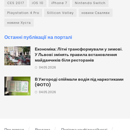
CES 2017
iOS 10
iPhone 7
Nintendo Switch
Playstation 4 Pro
Sillicon Valley
новини Сваляви
новини Хуста
Останні публікації на порталі
Економіка: Літні трансформували у зимові.
У Львові змінять правила встановлення
майданчиків біля ресторанів
04.05.2026
В Ужгороді спіймали водія під наркотиками
(ФОТО)
04.05.2026
Про портал
Реклама
Політика конфіденційності