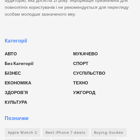
аудиторію, яка досягла 21 року. Інформація призначена для
повнолітніх користувачів і не рекомендується для перегляду
особам молодше зазначеного віку.
Категорії
АВТО
МУКАЧЕВО
Без Категорії
СПОРТ
БІЗНЕС
СУСПІЛЬСТВО
ЕКОНОМІКА
ТЕХНО
ЗДОРОВ'Я
УЖГОРОД
КУЛЬТУРА
Позначки
Apple Watch 2
Best iPhone 7 deals
Buying Guides