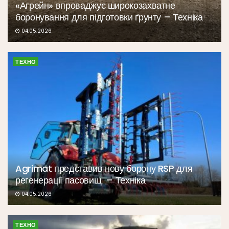
«Агрейн» впроваджує широкозахватне
боронування для підготовки ґрунту – Техніка
04.05.2026
ТЕХНО
Agrimat представив нову борону RSP для
регенерації пасовищ – Техніка
04.05.2026
ТЕХНО