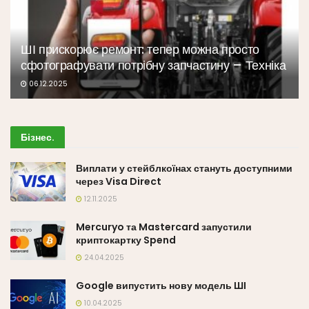
ШІ прискорює ремонт: тепер можна просто
сфотографувати потрібну запчастину – Техніка
06.12.2025
Бізнес
.
Виплати у стейблкоїнах стануть доступними
через Visa Direct
12.11.2025
Mercuryo та Mastercard запустили
криптокартку Spend
24.04.2025
Google випустить нову модель ШІ
10.04.2025